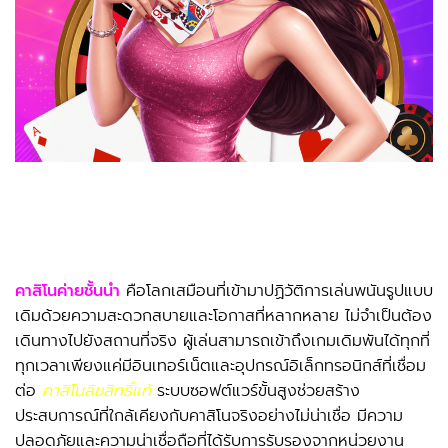
คาสิโนค่ายชั้นนำ
คือโลกเสมือนที่เข้ามาปฏิวัติการเล่นพนันรูปแบบ
เดิมด้วยความสะดวกสบายและโอกาสที่หลากหลาย ไม่จำเป็นต้อง
เดินทางไปยังสถานที่จริง ผู้เล่นสามารถเข้าถึงเกมเดิมพันได้ทุกที่
ทุกเวลาเพียงแค่มีอินเทอร์เน็ตและอุปกรณ์อิเล็กทรอนิกส์ที่เชื่อม
ต่อ
คาสิโนลิขสิทธิ์แท้
ระบบซอฟต์แวร์ขั้นสูงช่วยสร้าง
ประสบการณ์ที่ใกล้เคียงกับคาสิโนจริงอย่างไม่น่าเชื่อ มีความ
ปลอดภัยและความน่าเชื่อถือที่ได้รับการรับรองจากหน่วยงาน