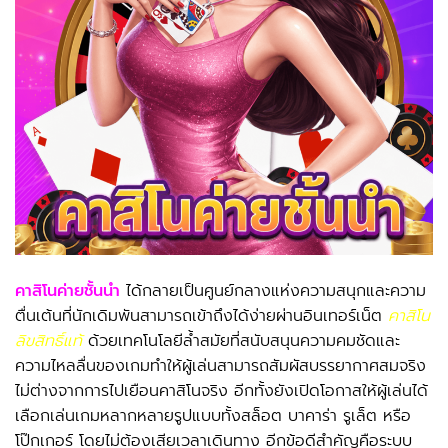
คาสิโนค่ายชั้นนำ
ได้กลายเป็นศูนย์กลางแห่งความสนุกและความ
ตื่นเต้นที่นักเดิมพันสามารถเข้าถึงได้ง่ายผ่านอินเทอร์เน็ต
คาสิโน
ลิขสิทธิ์แท้
ด้วยเทคโนโลยีล้ำสมัยที่สนับสนุนความคมชัดและ
ความไหลลื่นของเกมทำให้ผู้เล่นสามารถสัมผัสบรรยากาศสมจริง
ไม่ต่างจากการไปเยือนคาสิโนจริง อีกทั้งยังเปิดโอกาสให้ผู้เล่นได้
เลือกเล่นเกมหลากหลายรูปแบบทั้งสล็อต บาคาร่า รูเล็ต หรือ
โป๊กเกอร์ โดยไม่ต้องเสียเวลาเดินทาง อีกข้อดีสำคัญคือระบบ