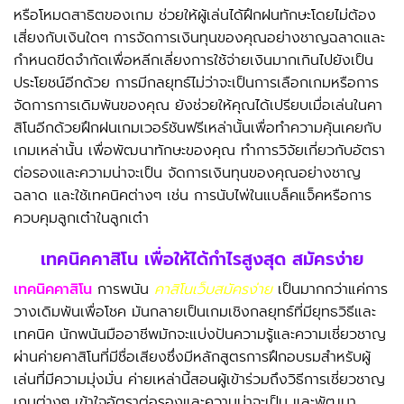
หรือโหมดสาธิตของเกม ช่วยให้ผู้เล่นได้ฝึกฝนทักษะโดยไม่ต้อง
เสี่ยงกับเงินใดๆ การจัดการเงินทุนของคุณอย่างชาญฉลาดและ
กำหนดขีดจำกัดเพื่อหลีกเลี่ยงการใช้จ่ายเงินมากเกินไปยังเป็น
ประโยชน์อีกด้วย การมีกลยุทธ์ไม่ว่าจะเป็นการเลือกเกมหรือการ
จัดการการเดิมพันของคุณ ยังช่วยให้คุณได้เปรียบเมื่อเล่นในคา
สิโนอีกด้วยฝึกฝนเกมเวอร์ชันฟรีเหล่านั้นเพื่อทำความคุ้นเคยกับ
เกมเหล่านั้น เพื่อพัฒนาทักษะของคุณ ทำการวิจัยเกี่ยวกับอัตรา
ต่อรองและความน่าจะเป็น จัดการเงินทุนของคุณอย่างชาญ
ฉลาด และใช้เทคนิคต่างๆ เช่น การนับไพ่ในแบล็คแจ็คหรือการ
ควบคุมลูกเต๋าในลูกเต๋า
เทคนิคคาสิโน เพื่อให้ได้กำไรสูงสุด สมัครง่าย
เทคนิคคาสิโน
การพนัน
คาสิโนเว็บสมัครง่าย
เป็นมากกว่าแค่การ
วางเดิมพันเพื่อโชค มันกลายเป็นเกมเชิงกลยุทธ์ที่มียุทธวิธีและ
เทคนิค นักพนันมืออาชีพมักจะแบ่งปันความรู้และความเชี่ยวชาญ
ผ่านค่ายคาสิโนที่มีชื่อเสียงซึ่งมีหลักสูตรการฝึกอบรมสำหรับผู้
เล่นที่มีความมุ่งมั่น ค่ายเหล่านี้สอนผู้เข้าร่วมถึงวิธีการเชี่ยวชาญ
เกมต่างๆ เข้าใจอัตราต่อรองและความน่าจะเป็น และพัฒนา