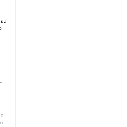
รียบ
ง
บ
สิ
ัก
ด้