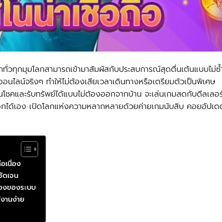
ากทั่วทุกมุมโลกสามารถเข้ามาสัมผัสกับประสบการณ์สุดตื่นเต้นแบบไม่ซ้
อนไลน์จริงๆ ทำให้ไม่ต้องเสียเวลาเดินทางหรือเตรียมตัวเป็นพิเศษ
ลุ้นโชคและรับทรัพย์ได้แบบไม่ต้องออกจากบ้าน จะเล่นเกมสดกับดีลเลอร
ลือกได้เอง เปิดโลกแห่งความหลากหลายด้วยค่ายเกมนับสิบ คอยอัปเด
อเนื่อง
่ชัดเจน
ต้องของระบบ
้งานง่าย