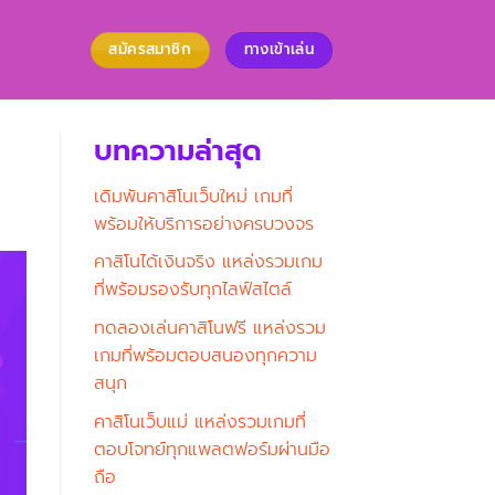
สมัครสมาชิก
ทางเข้าเล่น
บทความล่าสุด
เดิมพันคาสิโนเว็บใหม่ เกมที่
พร้อมให้บริการอย่างครบวงจร
คาสิโนได้เงินจริง แหล่งรวมเกม
ที่พร้อมรองรับทุกไลฟ์สไตล์
ทดลองเล่นคาสิโนฟรี แหล่งรวม
เกมที่พร้อมตอบสนองทุกความ
สนุก
คาสิโนเว็บแม่ แหล่งรวมเกมที่
ตอบโจทย์ทุกแพลตฟอร์มผ่านมือ
ถือ