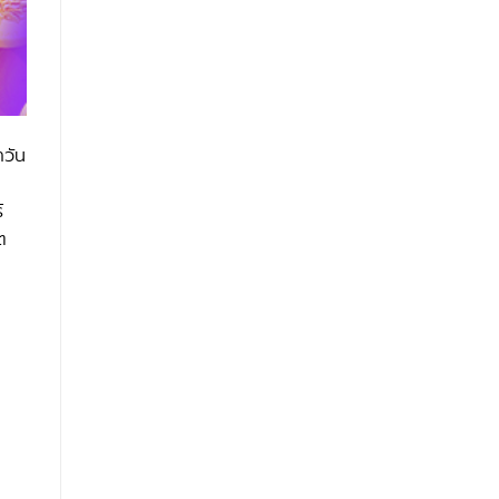
ำวัน
์
ต