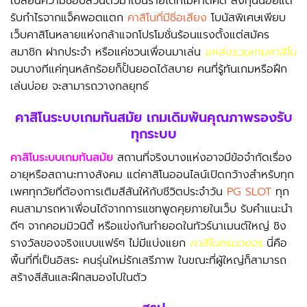
เปลี่ยนความชอบส่วนตัวมาเป็นรายได้ที่ไม่คาดคิด ลงทุนน้อยแต่
รับกำไรจากแจ็คพอตแตก
คาสิโนที่มีชิ่อเสียง
โบนัสพิเศษเพียบ
เว็บคาสิโนหลายแห่งกล้าแจกโปรโมชั่นร้อนแรงตั้งแต่สมัคร
สมาชิก ฝากประจำ หรือแค่ชวนเพื่อนมาเล่น
แหล่งรวมเกมคาสิโน
จนบางทีแค่ทุนหลักร้อยก็ปั้นยอดได้สบาย คนที่รู้ทันเกมหรือฝึก
เล่นบ่อย จะสามารถวางกลยุทธ์
คาสิโนระบบเกมทันสมัย เกมเดิมพันคุณภาพรองรับ
ทุกระบบ
คาสิโนระบบเกมทันสมัย
สถานที่จริงบางแห่งอาจมีข้อจำกัดเรื่อง
อายุหรือสถานะทางสังคม แต่คาสิโนออนไลน์เปิดกว้างสำหรับทุก
เพศทุกวัยที่ต้องการเติมสีสันให้กับชีวิตประจำวัน
PG SLOT
ทุก
คนสามารถหาเพื่อนได้จากการแชทพูดคุยภายในเว็บ รับคำแนะนำ
ดีๆ จากคอมมิวนิตี้ หรือแข่งกันทำยอดในทัวร์นาเมนต์ใหญ่ ชิง
รางวัลของจริงแบบแฟร์ๆ ไม่มีแบ่งแยก
คาสิโนครบวงจร
นี่คือ
พื้นที่ที่เป็นอิสระ คนรุ่นใหม่รักเสรีภาพ ในขณะที่ผู้ใหญ่ก็สามารถ
สร้างสีสันและฝึกสมองไปในตัว