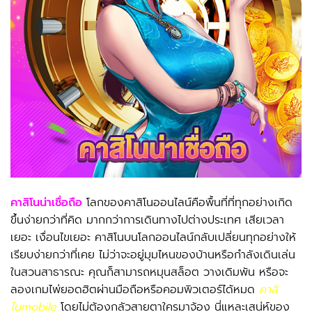
คาสิโนน่าเชื่อถือ
โลกของคาสิโนออนไลน์คือพื้นที่ที่ทุกอย่างเกิด
ขึ้นง่ายกว่าที่คิด มากกว่าการเดินทางไปต่างประเทศ เสียเวลา
เยอะ เงื่อนไขเยอะ คาสิโนบนโลกออนไลน์กลับเปลี่ยนทุกอย่างให้
เรียบง่ายกว่าที่เคย ไม่ว่าจะอยู่มุมไหนของบ้านหรือกำลังเดินเล่น
ในสวนสาธารณะ คุณก็สามารถหมุนสล็อต วางเดิมพัน หรือจะ
ลองเกมไพ่ยอดฮิตผ่านมือถือหรือคอมพิวเตอร์ได้หมด
คาสิ
โนmobile
โดยไม่ต้องกลัวสายตาใครมาจ้อง นี่แหละเสน่ห์ของ