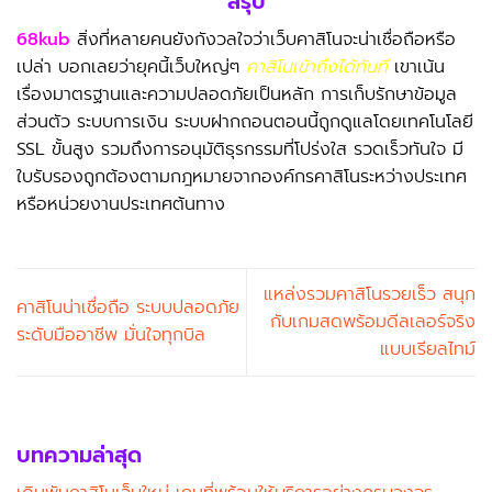
สรุป
68kub
สิ่งที่หลายคนยังกังวลใจว่าเว็บคาสิโนจะน่าเชื่อถือหรือ
เปล่า บอกเลยว่ายุคนี้เว็บใหญ่ๆ
คาสิโนเข้าถึงได้ทันที
เขาเน้น
เรื่องมาตรฐานและความปลอดภัยเป็นหลัก การเก็บรักษาข้อมูล
ส่วนตัว ระบบการเงิน ระบบฝากถอนตอนนี้ถูกดูแลโดยเทคโนโลยี
SSL ขั้นสูง รวมถึงการอนุมัติธุรกรรมที่โปร่งใส รวดเร็วทันใจ มี
ใบรับรองถูกต้องตามกฎหมายจากองค์กรคาสิโนระหว่างประเทศ
หรือหน่วยงานประเทศต้นทาง
แหล่งรวมคาสิโนรวยเร็ว สนุก
คาสิโนน่าเชื่อถือ ระบบปลอดภัย
กับเกมสดพร้อมดีลเลอร์จริง
ระดับมืออาชีพ มั่นใจทุกบิล
แบบเรียลไทม์
บทความล่าสุด