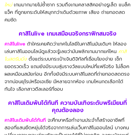
ใหม่
เกมมากมายไม่ซ้ำซาก รวมถึงเกมคลาสสิคอย่างรูเล็ต แบล็ค
แจ็ค ที่ถูกยกระดับให้สนุกกว่าเดิมด้วยภาพ เสียง ถ่ายทอดสด
คมชัด
คาสิโนlive เกมเสมือนจริงกราฟิกสมจริง
คาสิโนlive
ถ้าใครเคยคิดว่าเทคโนโลยีในคาสิโนมันเดิมๆ ให้ลอง
เล่นคาสิโนออนไลน์ดูแล้วจะรู้เลยว่ามันพลิกเกมมากแค่ไหน
คาสิ
โนสตรีมมิ่ง
ตั้งแต่ระบบกระเป๋าเงินดิจิทัลที่เชื่อมโยงง่าย เช็ก
ยอดรวดเร็ว แถมยังมีระบบสุ่มรางวัลแบบใหม่ที่แฟร์จริง ไม่ล็อค
ผลเหมือนสมัยก่อน อีกทั้งยังมีระบบคาสิโนสดที่ถ่ายทอดสดตรง
จากบ่อนยุโรปหรือเอเชีย มีหลายฉากห้อง เกมไหนกดเลือกได้
ทันใจ เลือกสาวดีลเลอร์ที่ชอบ
คาสิโนเดิมพันได้ทันที ความบันเทิงระดับพรีเมียมที่
คุณต้องลอง
คาสิโนเดิมพันได้ทันที
จะศึกษาหรือทำงานประจำก็สร้างอาชีพที่
สองที่แสนยืดหยุ่นได้จริงจากการเล่นเว็บคาสิโนออนไลน์ บางคน