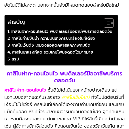
อัตโนมัติไม่สะดุด นอกจากนั้นยังมีโหมดทดสอบสำหรับมือใหม่
สารบัญ
คาสิโนฝาก-ถอนโอนไว พบดีลเลอร์มืออาชีพบริการตลอดวัน
คาสิโนค่ายชั้นนำ ความบันเทิงครบเครื่องในที่เดียว
คาสิโนเว็บดัง เกมวงล้อสุดคลาสสิคภาพคมชัด
คาสิโนมาแรงที่สุด รวมเกมไพ่ยอดฮิตไว้มากมาย
สรุป
คาสิโนฝาก-ถอนโอนไว พบดีลเลอร์มืออาชีพบริการ
ตลอดวัน
คาสิโนฝาก-ถอนโอนไว
ชั้นดีไม่ได้เน้นแจกหนักอย่างเดียว แต่
แจกแบบฉลาดและคุ้มระยะยาว
คาสิโนเว็บใหญ่
ทั้งโบนัสต้อนรับที่
เงื่อนไขไม่เว่อร์ ฟรีสปินที่เลือกได้เองตามค่ายเกมที่ชอบ และแคช
แบ็กคืนยอดเสียที่ช่วยบาลานซ์อารมณ์วันดวงไม่เฮง จุดที่คนเล่น
เก๋าชอบคือระบบสะสมแต้มและเลเวล VIP ที่ให้สิทธิ์เกินกว่าตัวเลข
เช่น ผู้จัดการบัญชีส่วนตัว คิวถอนเงินเร็ว ของขวัญวันเกิด และ