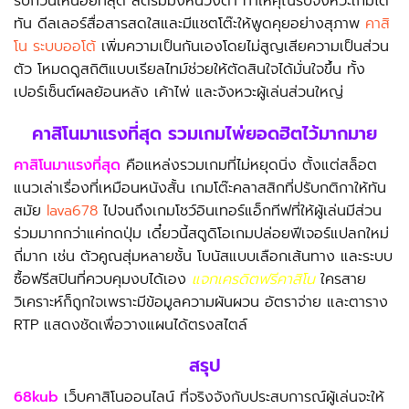
รบกวนให้น้อยที่สุด สตรีมมิงหน่วงต่ำ ทำให้คุณรับจังหวะเกมได้
ทัน ดีลเลอร์สื่อสารสดใสและมีแชตโต๊ะให้พูดคุยอย่างสุภาพ
คาสิ
โน ระบบออโต้
เพิ่มความเป็นกันเองโดยไม่สูญเสียความเป็นส่วน
ตัว โหมดดูสถิติแบบเรียลไทม์ช่วยให้ตัดสินใจได้มั่นใจขึ้น ทั้ง
เปอร์เซ็นต์ผลย้อนหลัง เค้าไพ่ และจังหวะผู้เล่นส่วนใหญ่
คาสิโนมาแรงที่สุด รวมเกมไพ่ยอดฮิตไว้มากมาย
คาสิโนมาแรงที่สุด
คือแหล่งรวมเกมที่ไม่หยุดนิ่ง ตั้งแต่สล็อต
แนวเล่าเรื่องที่เหมือนหนังสั้น เกมโต๊ะคลาสสิกที่ปรับกติกาให้ทัน
สมัย
lava678
ไปจนถึงเกมโชว์อินเทอร์แอ็กทีฟที่ให้ผู้เล่นมีส่วน
ร่วมมากกว่าแค่กดปุ่ม เดี๋ยวนี้สตูดิโอเกมปล่อยฟีเจอร์แปลกใหม่
ถี่มาก เช่น ตัวคูณสุ่มหลายชั้น โบนัสแบบเลือกเส้นทาง และระบบ
ซื้อฟรีสปินที่ควบคุมงบได้เอง
แจกเครดิตฟรีคาสิโน
ใครสาย
วิเคราะห์ก็ถูกใจเพราะมีข้อมูลความผันผวน อัตราจ่าย และตาราง
RTP แสดงชัดเพื่อวางแผนได้ตรงสไตล์
สรุป
68kub
เว็บคาสิโนออนไลน์ ที่จริงจังกับประสบการณ์ผู้เล่นจะให้