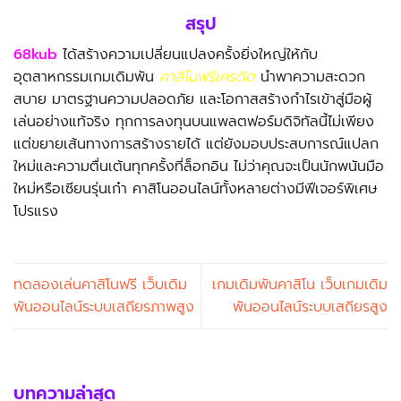
สรุป
68kub
ได้สร้างความเปลี่ยนแปลงครั้งยิ่งใหญ่ให้กับ
อุตสาหกรรมเกมเดิมพัน
คาสิโนฟรีเครดิต
นำพาความสะดวก
สบาย มาตรฐานความปลอดภัย และโอกาสสร้างกำไรเข้าสู่มือผู้
เล่นอย่างแท้จริง ทุกการลงทุนบนแพลตฟอร์มดิจิทัลนี้ไม่เพียง
แต่ขยายเส้นทางการสร้างรายได้ แต่ยังมอบประสบการณ์แปลก
ใหม่และความตื่นเต้นทุกครั้งที่ล็อกอิน ไม่ว่าคุณจะเป็นนักพนันมือ
ใหม่หรือเซียนรุ่นเก๋า คาสิโนออนไลน์ทั้งหลายต่างมีฟีเจอร์พิเศษ
โปรแรง
ทดลองเล่นคาสิโนฟรี เว็บเดิม
เกมเดิมพันคาสิโน เว็บเกมเดิม
พันออนไลน์ระบบเสถียรภาพสูง
พันออนไลน์ระบบเสถียรสูง
บทความล่าสุด