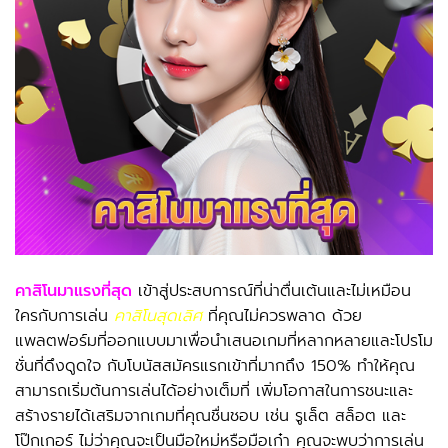
คาสิโนมาแรงที่สุด
เข้าสู่ประสบการณ์ที่น่าตื่นเต้นและไม่เหมือน
ใครกับการเล่น
คาสิโนสุดเลิศ
ที่คุณไม่ควรพลาด ด้วย
แพลตฟอร์มที่ออกแบบมาเพื่อนำเสนอเกมที่หลากหลายและโปรโม
ชั่นที่ดึงดูดใจ กับโบนัสสมัครแรกเข้าที่มากถึง 150% ทำให้คุณ
สามารถเริ่มต้นการเล่นได้อย่างเต็มที่ เพิ่มโอกาสในการชนะและ
สร้างรายได้เสริมจากเกมที่คุณชื่นชอบ เช่น รูเล็ต สล็อต และ
โป๊กเกอร์ ไม่ว่าคุณจะเป็นมือใหม่หรือมือเก๋า คุณจะพบว่าการเล่น