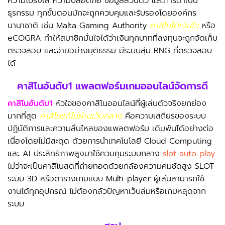
ความโปร่งใส ความปลอดภัย ข้อมูลส่วนตัว และการดำเนิน
ธุรกรรม ทุกขั้นตอนมักจะถูกควบคุมและรับรองโดยองค์กร
นานาชาติ เช่น Malta Gaming Authority
คาสิโนได้เงินไว
หรือ
eCOGRA ทำให้สมาชิกมั่นใจได้ว่าเงินทุกบาทที่ลงทุนจะถูกจัดเก็บ
ตรวจสอบ และจ่ายอย่างยุติธรรม มีระบบสุ่ม RNG ที่ตรวจสอบ
ได้
คาสิโนอันดับ1 แพลตฟอร์มเกมออนไลน์จัดการดี
คาสิโนอันดับ1
หัวใจของคาสิโนออนไลน์ที่ผู้เล่นตัวจริงยกย่อง
มากที่สุด
คาสิโนแท้ไม่ผ่านเว็บกลาง
คือความเสถียรของระบบ
ปฏิบัติการและความลื่นไหลของแพลตฟอร์ม เดิมพันได้อย่างต่อ
เนื่องโดยไม่มีสะดุด ด้วยการนำเทคโนโลยี Cloud Computing
และ AI ประสิทธิภาพสูงมาใช้ควบคุมระบบกลาง
slot auto play
ไม่ว่าจะเป็นคาสิโนสดที่ถ่ายทอดด้วยกล้องความคมชัดสูง SLOT
ระบบ 3D หรือตารางเกมแบบ Multi-player ผู้เล่นสามารถใช้
งานได้ทุกอุปกรณ์ ไม่ต้องกลัวปัญหาเว็บล่มหรือเกมหลุดจาก
ระบบ