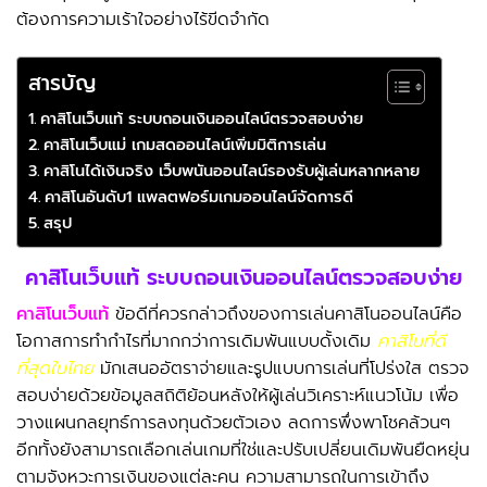
ต้องการความเร้าใจอย่างไร้ขีดจำกัด
สารบัญ
คาสิโนเว็บแท้ ระบบถอนเงินออนไลน์ตรวจสอบง่าย
คาสิโนเว็บแม่ เกมสดออนไลน์เพิ่มมิติการเล่น
คาสิโนได้เงินจริง เว็บพนันออนไลน์รองรับผู้เล่นหลากหลาย
คาสิโนอันดับ1 แพลตฟอร์มเกมออนไลน์จัดการดี
สรุป
คาสิโนเว็บแท้ ระบบถอนเงินออนไลน์ตรวจสอบง่าย
คาสิโนเว็บแท้
ข้อดีที่ควรกล่าวถึงของการเล่นคาสิโนออนไลน์คือ
โอกาสการทำกำไรที่มากกว่าการเดิมพันแบบดั้งเดิม
คาสิโนที่ดี
ที่สุดในไทย
มักเสนออัตราจ่ายและรูปแบบการเล่นที่โปร่งใส ตรวจ
สอบง่ายด้วยข้อมูลสถิติย้อนหลังให้ผู้เล่นวิเคราะห์แนวโน้ม เพื่อ
วางแผนกลยุทธ์การลงทุนด้วยตัวเอง ลดการพึ่งพาโชคล้วนๆ
อีกทั้งยังสามารถเลือกเล่นเกมที่ใช่และปรับเปลี่ยนเดิมพันยืดหยุ่น
ตามจังหวะการเงินของแต่ละคน ความสามารถในการเข้าถึง