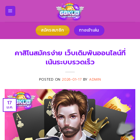
ข้าม
ไป
ยัง
เนื้อหา
สมัครสมาชิก
ทางเข้าเล่น
คาสิโนสมัครง่าย เว็บเดิมพันออนไลน์ที่
เน้นระบบรวดเร็ว
POSTED ON
2026-01-17
BY
ADMIN
17
ม.ค.