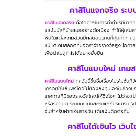
คาสิโนแจกจริง ระบ
คาสิโนแจกจริง
คือโอกาสในการทำกำไรที่มากก
และโบนัสที่นำเสนออย่างต่อเนื่อง ทำให้ผู้เล
พันในแต่ละเกมล้วนมีผลตอบแทนที่คุ้มค่าหากวา
แม้แต่เกมสล็อตที่มีอัตราจ่ายรางวัลสูง โอกา
เพื่อนำไปสู่กำไรได้อย่างยั่งยืน
คาสิโนแบบใหม่ เกมส
คาสิโนแบบใหม่
ทุกวันนี้ขึ้นชื่อเรื่องโปรโมชั่นที
เครดิตให้เล่นฟรีโดยไม่ต้องลงทุนเองในช่วงแ
เทศกาลที่มีของรางวัลใหญ่ให้ชิงโชค ไม่ว่าจะเ
หรือรถยนต์ ระบบคะแนนสะสมและโปรแกรม VIP ช
ชั่นสำหรับฝากเงินรายวัน เติมเงินติดต่อกัน
คาสิโนได้เงินไว เว็บ