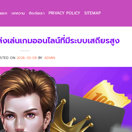
าแรก
บทความ
ติดต่อเรา
PRIVACY POLICY
SITEMAP
่งเล่นเกมออนไลน์ที่มีระบบเสถียรสูง
STED ON
2026-03-08
BY
ADMIN