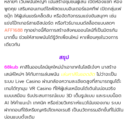
หลายๆ เว็บพนันใหญ่ๆ เน้นสร้างชุมชนผู้เล่น เปิดห้องแชท ห้อง
พูดคุย เสริมคอนเทนต์ไลฟ์สดแบบอินเตอร์แอคทีฟ เปิดกลุ่มเฟ
ซบุ๊ก ให้ผู้เล่นแชร์เคล็ดลับ หรือจัดกิจกรรมแข่งขันสนุกๆ เช่น
แข่งโป๊กเกอร์สายอีสปอร์ต หรือทัวร์นาเมนต์สล็อตแบบสดๆ
AFF1688
ทุกอย่างนี้คือการสร้างสังคมออนไลน์ที่เป็นมิตรกัน
มากขึ้น ช่วยให้สายพนันได้รู้จักเพื่อนใหม่ หาเพื่อนคุยในวงการ
เดียวกัน
สรุป
68kub
คาสิโนออนไลน์ยุคใหม่นำเอาเทคโนโลยีเจ๋งๆ มาสร้าง
เสน่ห์ใหม่ๆ ให้กับการเล่นพนัน
เล่นคาสิโนยอดฮิต
ไม่ว่าจะเป็น
ระบบ Live Casino ผ่านกล้องความละเอียดสูงที่สามารถซูมโต๊ะ
เกมได้ทุกมุม VR Casino ที่ให้ผู้เล่นเหมือนได้เดินในบ่อนจริง
แบบเสมือน รับประสบการณ์แบบ 3D เต็มรูปแบบ และระบบบ็อต
AI ให้คำแนะนำ เทคนิค หรือช่วยวิเคราะห์แนวโน้มของเกม ระบบ
ฝากถอนที่ใช้เหรียญคริปโตเคอเรนซี เป็นนวัตกรรมอีกขั้นที่ไม่มีใน
บ่อนแบบดั้งเดิม