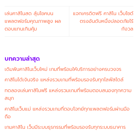
เล่นคาสิโนสด ลุ้นโชคบน
แจกเครดิตฟรี คาสิโน เว็บไซต์
แพลตฟอร์มคุณภาพสูง ผล
ตรงอันดับหนึ่งปลอดภัยไร้
ตอบแทนเกินคุ้ม
กังวล
บทความล่าสุด
เดิมพันคาสิโนเว็บใหม่ เกมที่พร้อมให้บริการอย่างครบวงจร
คาสิโนได้เงินจริง แหล่งรวมเกมที่พร้อมรองรับทุกไลฟ์สไตล์
ทดลองเล่นคาสิโนฟรี แหล่งรวมเกมที่พร้อมตอบสนองทุกความ
สนุก
คาสิโนเว็บแม่ แหล่งรวมเกมที่ตอบโจทย์ทุกแพลตฟอร์มผ่านมือ
ถือ
เกมคาสิโน เว็บมีระบบธุรกรรมที่พร้อมรองรับทุกระบบธนาคาร