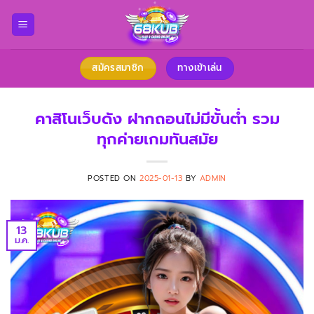
ข้าม
ไป
ยัง
เนื้อหา
สมัครสมาชิก
ทางเข้าเล่น
คาสิโนเว็บดัง ฝากถอนไม่มีขั้นต่ำ รวม
ทุกค่ายเกมทันสมัย
POSTED ON
2025-01-13
BY
ADMIN
13
ม.ค.