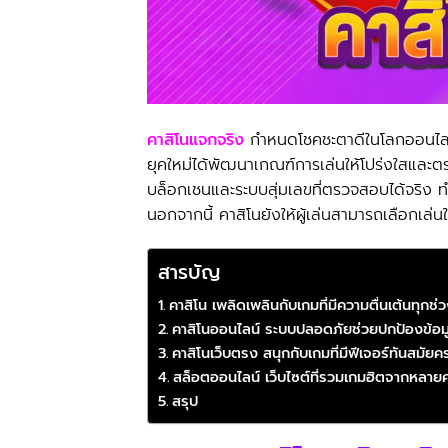
คาสิโนแจกจริง
กำหนดโชคชะตาดีในโลกออนไลน
ยุคใหม่ได้พัฒนาเกณฑ์การเล่นให้โปร่งใสและตรวจ
บล็อกเชนและระบบสุ่มเลขที่ตรวจสอบได้จริง ท
นอกจากนี้ คาสิโนยังให้ผู้เล่นสามารถเลือกเล่น
สารบัญ
คาสิโน เพลิดเพลินกับเกมที่มีความตื่นเต้นทุกช่
คาสิโนออนไลน์ ระบบปลอดภัยช่วยปกป้องข้อมู
คาสิโนเว็บตรง สนุกกับเกมที่มีฟีเจอร์ทันสมัย
สล็อตออนไลน์ เว็บไซต์ที่รวมเกมฮิตจากหลายค
สรุป