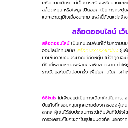
เสริมแบบเดิมๆ แต่เป็นการสร้างพลังบวกและแรงบั
สล็อตหมุน หรือไพ่ถูกเปิดออก เป็นการกระตุ้
และความภูมิใจเมื่อชนะเกม เหล่านี้ล้วนแต่สร้า
สล็อตออนไลน์ เว็
สล็อตออนไลน์
เป็นเกมเดิมพันที่ได้รับความนิ
ออนไลน์ที่ทันสมัย
สล็อตบริการ24ชั่วโมง
ผู้เ
เข้าเล่นด้วยงบประมาณที่ยืดหยุ่น ไม่ว่าคุณจะม
มีธีมที่หลากหลายพร้อมกราฟิกสวยงาม ทำให้ผู้เ
รางวัลและโบนัสบ่อยครั้ง เพิ่มโอกาสในการทำเ
68kub
ไม่เพียงแต่เป็นทางเลือกใหม่ในการ
บันเทิงที่ครอบคลุมทุกความต้องการของผู้เล
สากล ผู้เล่นได้รับประสบการณ์เดิมพันที่โปร
การวิเคราะห์โชคชะตาในรูปแบบดิจิทัล นอกจา