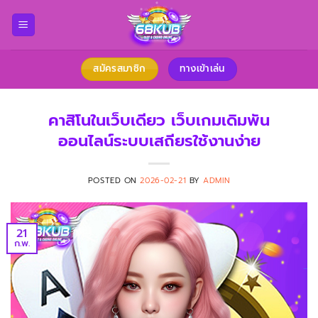
ข้าม
ไป
ยัง
เนื้อหา
สมัครสมาชิก
ทางเข้าเล่น
คาสิโนในเว็บเดียว เว็บเกมเดิมพัน
ออนไลน์ระบบเสถียรใช้งานง่าย
POSTED ON
2026-02-21
BY
ADMIN
21
ก.พ.