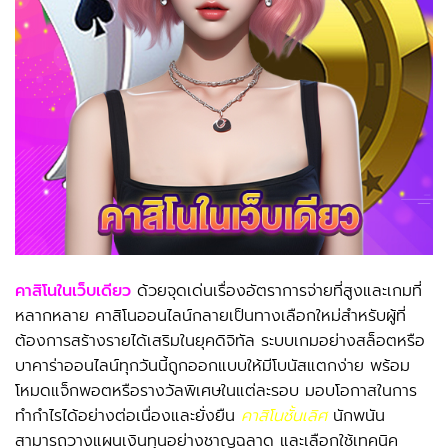
คาสิโนในเว็บเดียว
ด้วยจุดเด่นเรื่องอัตราการจ่ายที่สูงและเกมที่
หลากหลาย คาสิโนออนไลน์กลายเป็นทางเลือกใหม่สำหรับผู้ที่
ต้องการสร้างรายได้เสริมในยุคดิจิทัล ระบบเกมอย่างสล็อตหรือ
บาคาร่าออนไลน์ทุกวันนี้ถูกออกแบบให้มีโบนัสแตกง่าย พร้อม
โหมดแจ็กพอตหรือรางวัลพิเศษในแต่ละรอบ มอบโอกาสในการ
ทำกำไรได้อย่างต่อเนื่องและยั่งยืน
คาสิโนชั้นเลิศ
นักพนัน
สามารถวางแผนเงินทุนอย่างชาญฉลาด และเลือกใช้เทคนิค