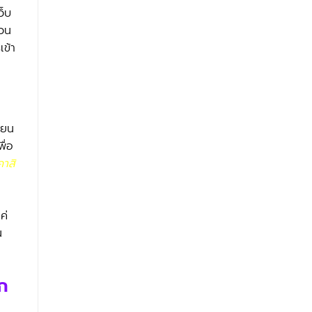
ว็บ
่วน
ข้า
ี่ยน
ื่อ
าสิ
ค่
น
ก