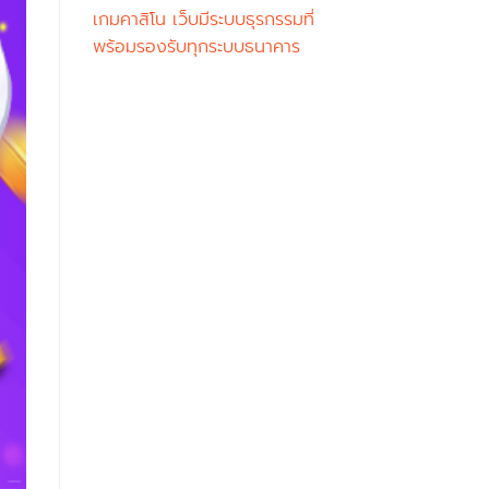
เกมคาสิโน เว็บมีระบบธุรกรรมที่
พร้อมรองรับทุกระบบธนาคาร