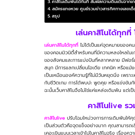
คาสิโนเดิมพันได้ทันที สัมผัสความตื่นเต้นจากเ
สมัครแทงหวย ศูนย์รวมข่าวสารทิศทางเลขเด็ด 
สรุป
เล่นคาสิโนได้ทุกที
เล่นคาสิโนได้ทุกที่
ไม่ได้เป็นแค่จุดหมายของคน
ของคอมมิวนิตี้สำหรับคนที่มีความหลงใหลในเกม
ของสังคมและการแบ่งปันที่หลากหลาย มีฟอรั่ม ห
สนุก มีการแลกเปลี่ยนไอเดีย เทคนิค หรือแม้แต
เป็นเหมือนองค์ความรู้ที่ไม่มีวันหยุดนิ่ง เพรา
กับชีวิตเกม การได้พบปะ พูดคุย หรือแข่งขันก
ฉะนั้นเว็บคาสิโนจึงไม่ใช่แค่แหล่งเดิมพัน แต่
คาสิโนlive รว
คาสิโนlive
ปรับโฉมใหม่วงการการเดิมพันให้คุ
เป็นส่วนตัวคือจุดแข็งอย่างมาก คุณสามารถเลือ
เคอะเขินแบบเวลาเข้าไปในคาสิโนจริง เรื่องค