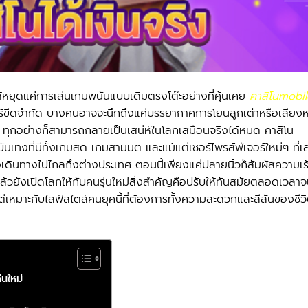
ได้หยุดแค่การเล่นเกมพนันแบบเดิมตรงโต๊ะอย่างที่คุ้นเคย
คาสิโนmobi
้ขีดจำกัด บางคนอาจจะนึกถึงแค่บรรยากาศการโยนลูกเต๋าหรือเสียงห
ลง ทุกอย่างก็สามารถกลายเป็นเสน่ห์ในโลกเสมือนจริงได้หมด คาสิโน
งที่มีทั้งเกมสด เกมสามมิติ และแม้แต่เซอร์ไพรส์ฟีเจอร์ใหม่ๆ ที่เล
งเดินทางไปไกลถึงต่างประเทศ ตอนนี้เพียงแค่ปลายนิ้วก็สัมผัสความเร
แล้วยังเปิดโลกให้กับคนรุ่นใหม่สิ่งสำคัญคือปรับให้ทันสมัยตลอดเวลาจ
แต่เหมาะกับไลฟ์สไตล์คนยุคนี้ที่ต้องการทั้งความสะดวกและสีสันของชีว
่นใหม่