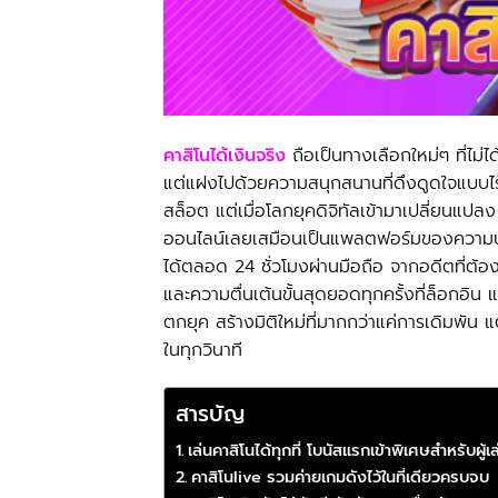
คาสิโนได้เงินจริง
ถือเป็นทางเลือกใหม่ๆ ที่ไม่
แต่แฝงไปด้วยความสนุกสนานที่ดึงดูดใจแบบไร
สล็อต แต่เมื่อโลกยุคดิจิทัลเข้ามาเปลี่ยนแป
ออนไลน์เลยเสมือนเป็นแพลตฟอร์มของความบันเทิ
ได้ตลอด 24 ชั่วโมงผ่านมือถือ จากอดีตที่ต้อ
และความตื่นเต้นขั้นสุดยอดทุกครั้งที่ล็อกอิน 
ตกยุค สร้างมิติใหม่ที่มากกว่าแค่การเดิมพัน 
ในทุกวินาที
สารบัญ
เล่นคาสิโนได้ทุกที่ โบนัสแรกเข้าพิเศษสำหรับผู้เล
คาสิโนlive รวมค่ายเกมดังไว้ในที่เดียวครบจบ