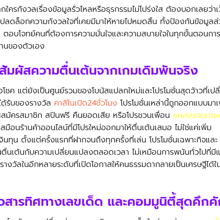
หากใครกังวลเรื่องข้อมูลรั่วไหลหรือธุรกรรมไม่โปร่งใส ต้องบอกเลยว่าเ
อาจปลดล็อกความกังวลใจที่เคยมีมาให้หายไปหมดสิ้น ทั้งป้องกันข้อมูลส
ง ตอบโจทย์คนที่ต้องการความมั่นใจและความสบายใจในทุกขั้นตอนการเ
บ้านของตัวเอง
ี สัมผัสความตื่นเต้นจากเกมเดิมพันจริง
ี่ยงโชค แต่ยังเป็นศูนย์รวมของโบนัสแปลกใหม่และโปรโมชั่นสุดว้าวที่เปล
ได้รับของรางวัล
คาสิโนเปิด24ชั่วโมง
โปรโมชั่นเหล่านี้ถูกออกแบบมาเพ
บนัสสมัครสมาชิก สปินฟรี คืนยอดเสีย หรือโปรชวนเพื่อน
แหล่งรวมเกมค
นร้านค้าออนไลน์ที่มีโปรใหม่ออกมาให้ตื่นเต้นเสมอ ไม่ใช่แค่เพิ่ม
ินทุน ตั้งแต่ครั้งแรกที่ฝากจนถึงทุกครั้งที่เล่น โปรโมชั่นเฉพาะกิจและ
่นตื่นเต้นกับความเปลี่ยนแปลงตลอดเวลา ไม่เหมือนการพนันทั่วไปที่มีแ
นรางวัลในอีกหลายระดับที่เปิดโอกาสให้คนธรรมดากลายเป็นเศรษฐีได้ใ
สารทิศทางเลขเด็ด และคอมมูนิตี้สุดคึกคั