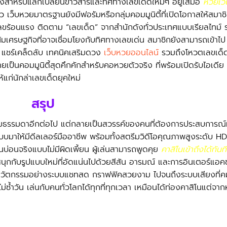
างสำหรับแลกเปลี่ยนข่าวสารและทิศทางเลขเด็ดใหม่ๆ อยู่เสมอ
หวยเว็
เว็บหวยมาตรฐานยังมีฟอรัมหรือกลุ่มคอมมูนิตี้ที่เปิดโอกาสให้สมาช
เลขร้อนแรง ติดตาม “เลขเด็ด” จากสำนักดังทั่วประเทศแบบเรียลไทม์ 
เศรษฐกิจที่อาจเชื่อมโยงกับทิศทางเลขเด่น สมาชิกยังสามารถเข้าไป
 แชร์เคล็ดลับ เทคนิคเสริมดวง
เว็บหวยออนไลน์
รวมถึงโหวตเลขเด็
เป็นคอมมูนิตี้สุดคึกคักสำหรับคอหวยตัวจริง ที่พร้อมเปิดรับไอเดีย
แก่นักล่าเลขเด็ดยุคใหม่
สรุป
เกมธรรมดาอีกต่อไป แต่กลายเป็นสวรรค์ของคนที่ต้องการประสบการณ์ท
มาให้มีดีลเลอร์มืออาชีพ พร้อมทั้งสตรีมวิดีโอคุณภาพสูงระดับ HD
นบ่อนจริงแบบไม่มีผิดเพี้ยน ผู้เล่นสามารถพูดคุย
คาสิโนเข้าถึงได้ทันที
 สนุกกับรูปแบบใหม่ที่อัดแน่นไปด้วยสีสัน อารมณ์ และการอินเตอร์แอคชั
งมีนวัตกรรมอย่างระบบแชทสด กราฟฟิคสวยงาม ไปจนถึงระบบเสียงที่ค
ไม่ซ้ำวัน เล่นกับคนทั่วโลกได้ทุกที่ทุกเวลา เหมือนได้ท่องคาสิโนแต่จาก