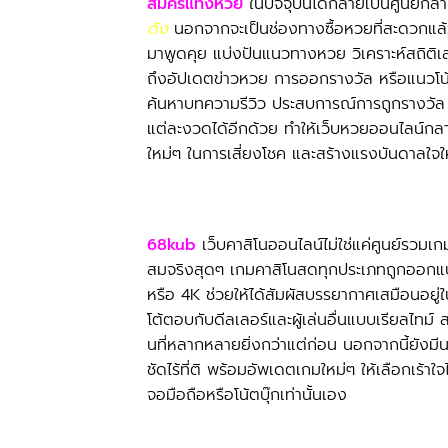
สมัครแทงหวย
ในปัจจุบันได้กลายเป็นศูนย์กล
ดัง
นอกจากจะเป็นช่องทางซื้อหวยที่สะดวกแล้ว 
มาพูดคุย แบ่งปันแนวทางหวย วิเคราะห์สถิติ
ถึงอัปเดตข่าวหวย การออกรางวัล หรือแนวโน้ม
ค้นหาบทความรีวิว ประสบการณ์การถูกรางวัล
แต่ละงวดได้อีกด้วย ทำให้เว็บหวยออนไลน์กลาย
ใหม่ๆ ในการเสี่ยงโชค และสร้างแรงบันดาลใจให้
68kub
เว็บคาสิโนออนไลน์ไม่ใช่แค่ศูนย์รวม
สมจริงสุดๆ เกมคาสิโนสดทุกประเภทถูกออกแบบ
หรือ 4K ช่วยให้ได้สัมผัสบรรยากาศเสมือนอยู่ใ
โต้ตอบกับดีลเลอร์และผู้เล่นอื่นแบบเรียลไทม์
นที่หลากหลายยิ่งกว่าแต่ก่อน นอกจากนี้ยั
ชัดไร้ที่ติ พร้อมอัพเดตเกมใหม่ๆ ให้เลือกเร้าใจ
จอมือถือหรือโน้ตบุ๊กเท่านั้นเอง