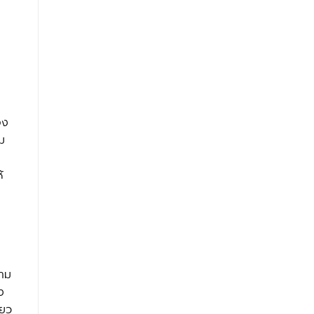
อง
ม
้
วาม
ง
๋ยว