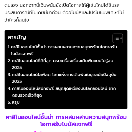
ตนเอง นอกจากนี้เว็บพนันยังเปิดโอกาสให้ผู้เล่นใหม่ได้ลิ้มรส
ประสบการณ์ที่ไม่เคยมีมาก่อน ด้วยโบนัสและโปรโมชั่นพิเศษที่ไม่
ว่าใครก็สนใจ
สารบัญ
คาสิโนออนไลน์ชั้นนำ การผสมผสานความสนุกพร้อมโอกาสรับ
โบนัสแจกฟรี
คาสิโนออนไลน์ที่ดีที่สุด ครบเครื่องเรื่องเดิมพันแบบไม่รู้จบ
2025
คาสิโนออนไลน์ไลฟ์สด โลกแห่งการเดิมพันในยุคสมัยปัจจุบัน
2025
คาสิโนออนไลน์สมัครฟรี สนุกสุดเหวี่ยงบนโลกออนไลน์ ฝาก
ถอนรวดเร็วที่สุด
สรุป
คาสิโนออนไลน์ชั้นนำ การผสมผสานความสนุกพร้อม
โอกาสรับโบนัสแจกฟรี