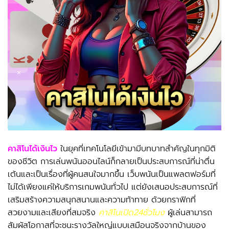
คาสิโนได้เงินไว
ในยุคที่เทคโนโลยีเข้ามามีบทบาทสำคัญในทุกมิติ
ของชีวิต การเล่นพนันออนไลน์ก็กลายเป็นประสบการณ์ที่น่าตื่น
เต้นและเป็นเรื่องที่ผู้คนสนใจมากขึ้น เว็บพนันเป็นแพลตฟอร์มที่
ไม่ได้เพียงแค่ให้บริการเกมพนันทั่วไป แต่ยังเสนอประสบการณ์ที่
เสริมสร้างความสนุกสนานและความท้าทาย ด้วยกราฟิกที่
สวยงามและเสียงที่สมจริง
คาสิโนเปิด24ชั่วโมง
ผู้เล่นสามารถ
สัมผัสโอกาสที่จะชนะรางวัลใหญ่แบบเสมือนจริงจากบ้านของ