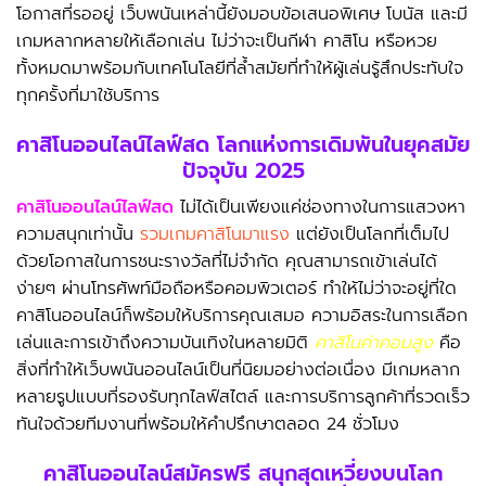
โอกาสที่รออยู่ เว็บพนันเหล่านี้ยังมอบข้อเสนอพิเศษ โบนัส และมี
เกมหลากหลายให้เลือกเล่น ไม่ว่าจะเป็นกีฬา คาสิโน หรือหวย
ทั้งหมดมาพร้อมกับเทคโนโลยีที่ล้ำสมัยที่ทำให้ผู้เล่นรู้สึกประทับใจ
ทุกครั้งที่มาใช้บริการ
คาสิโนออนไลน์ไลฟ์สด โลกแห่งการเดิมพันในยุคสมัย
ปัจจุบัน 2025
คาสิโนออนไลน์ไลฟ์สด
ไม่ได้เป็นเพียงแค่ช่องทางในการแสวงหา
ความสนุกเท่านั้น
รวมเกมคาสิโนมาแรง
แต่ยังเป็นโลกที่เต็มไป
ด้วยโอกาสในการชนะรางวัลที่ไม่จำกัด คุณสามารถเข้าเล่นได้
ง่ายๆ ผ่านโทรศัพท์มือถือหรือคอมพิวเตอร์ ทำให้ไม่ว่าจะอยู่ที่ใด
คาสิโนออนไลน์ก็พร้อมให้บริการคุณเสมอ ความอิสระในการเลือก
เล่นและการเข้าถึงความบันเทิงในหลายมิติ
คาสิโนค่าคอมสูง
คือ
สิ่งที่ทำให้เว็บพนันออนไลน์เป็นที่นิยมอย่างต่อเนื่อง มีเกมหลาก
หลายรูปแบบที่รองรับทุกไลฟ์สไตล์ และการบริการลูกค้าที่รวดเร็ว
ทันใจด้วยทีมงานที่พร้อมให้คำปรึกษาตลอด 24 ชั่วโมง
คาสิโนออนไลน์สมัครฟรี สนุกสุดเหวี่ยงบนโลก