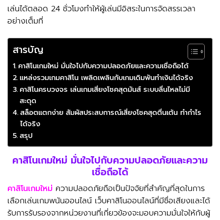
เล่นได้ตลอด 24 ชั่วโมงทำให้ผู้เล่นมีอิสระในการจัดสรรเวลา
อย่างเต็มที่
สารบัญ
คาสิโนเกมใหม่ มั่นใจไปกับความปลอดภัยและความเชื่อถือได้
แหล่งรวมเกมคาสิโน เพลิดเพลินกับเกมเดิมพันทำเงินได้จริง
คาสิโนครบวงจร เล่นเกมเสี่ยงโชคสุดมันส์ ระบบลื่นไหลไม่มี
สะดุด
สล็อตแตกง่าย สัมผัสประสบการณ์เสี่ยงโชคสุดตื่นเต้น ทำกำไร
ได้จริง
สรุป
คาสิโนเกมใหม่ มั่นใจไปกับความปลอดภัยและความ
เชื่อถือได้
คาสิโนเกมใหม่
ความปลอดภัยถือเป็นปัจจัยที่สำคัญที่สุดในการ
เลือกเล่นเกมพนันออนไลน์ เว็บคาสิโนออนไลน์ที่มีชื่อเสียงและได้
รับการรับรองจากหน่วยงานที่เกี่ยวข้องจะมอบความมั่นใจให้กับผู้