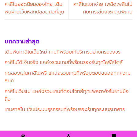
คาสิโนยอดนิยมของไทย เดิม
คาสิโนแจกง่าย เพลิดเพลินไป
พันผ่านเว็บหลักปลอดภัยที่สุด
กับการเสี่ยงโชคสุดพิเศษ
บทความล่าสุด
เดิมพันคาสิโนเว็บใหม่ เกมที่พร้อมให้บริการอย่างครบวงจร
คาสิโนได้เงินจริง แหล่งรวมเกมที่พร้อมรองรับทุกไลฟ์สไตล์
ทดลองเล่นคาสิโนฟรี แหล่งรวมเกมที่พร้อมตอบสนองทุกความ
สนุก
คาสิโนเว็บแม่ แหล่งรวมเกมที่ตอบโจทย์ทุกแพลตฟอร์มผ่านมือ
ถือ
เกมคาสิโน เว็บมีระบบธุรกรรมที่พร้อมรองรับทุกระบบธนาคาร