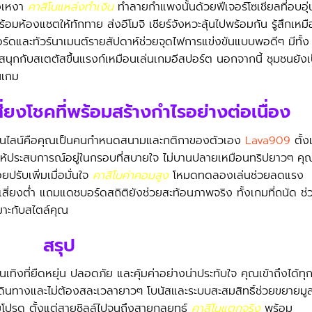
องเหงา
คาสิโนแหล่งทำเงิน
ทำลายกำแพงนั้นด้วยฟีเจอร์โซเชียลที่อบอุ่
้อมห้องแชตให้ทักทาย ส่งอีโมจิ เชียร์จังหวะลุ้นไปพร้อมกัน รู้สึกเหม
์บอร์ดและทัวร์นาเมนต์รายสัปดาห์ช่วยจุดไฟการแข่งขันแบบพอดีๆ มีทั้ง
 สนุกกับสเตตัสขึ้นแรงก์เหมือนเล่นเกมอีสปอร์ต นอกจากนี้ ชุมชนยังเ
นเกม
สี่ยงโชคที่พร้อมสร้างกำไรอย่างต่อเนื่อง
นออนไลน์คือคุณเป็นคนกำหนดสนามและกติกาของตัวเอง
Lava909
ตั้ง
ให้ประสบการณ์อยู่ในกรอบที่สบายใจ ไม่บานปลายเหมือนทริปยาวๆ คุ
ยปรับเพิ่มเมื่อมั่นใจ
คาสิโนค่าคอมสูง
โหมดทดลองเล่นช่วยลดแรง
ี่ยงต่ำ แถมแดชบอร์ดสถิติยังช่วยสะท้อนภาพจริง ทั้งเกมที่ถนัด ช่
มาะกับสไตล์คุณ
สรุป
ที่ยืดหยุ่น ปลอดภัย และคุ้มค่าอย่างน่าประทับใจ คุณเข้าถึงได้ทุกท
องเดินทางและไม่ต้องสละเวลายาวๆ โบนัสและระบบสะสมสิทธิ์ช่วยขยายมูล
กมโปรด ตั้งแต่สายชิลล์ไปจนถึงสายกลยุทธ์
คาสิโนแตกจริง
พร้อม