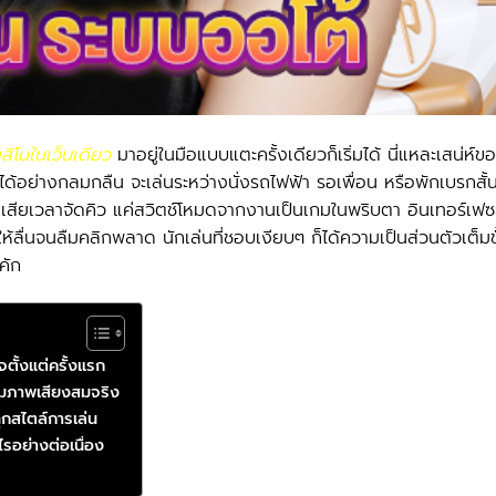
สิโนในเว็บเดียว
มาอยู่ในมือแบบแตะครั้งเดียวก็เริ่มได้ นี่แหละเสน่ห์ข
ราได้อย่างกลมกลืน จะเล่นระหว่างนั่งรถไฟฟ้า รอเพื่อน หรือพักเบรกสั้
ต้องเสียเวลาจัดคิว แค่สวิตช์โหมดจากงานเป็นเกมในพริบตา อินเทอร์เฟซ
้ลื่นจนลืมคลิกพลาด นักเล่นที่ชอบเงียบๆ ก็ได้ความเป็นส่วนตัวเต็มข
คัก
จตั้งแต่ครั้งแรก
ต็มภาพเสียงสมจริง
ทุกสไตล์การเล่น
ไรอย่างต่อเนื่อง