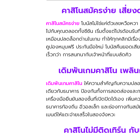
คาสิโนสมัครง่าย เสี่ยง
คาสิโนสมัครง่าย
โบนัสไม่ใช่แค่ตัวเลขหวือหวา
ไปกับคุณตลอดทั้งซีซัน เริ่มตั้งแต่โปรต้อนรับ
เหมือนปลดล็อกด่านในเกม ทำให้ทุกคลิกมีเรื่
คูปองหมุนฟรี ประกันมือใหม่ โบนัสคืนยอดเสี
เร็วกว่า การสนทนากับเจ้าหน้าที่แบบลัดคิว
เดิมพันเกมคาสิโน เพลิน
เดิมพันเกมคาสิโน
ให้ความสำคัญกับความปลอ
เดียวกับธนาคาร ป้องกันทั้งการสอดส่องและก
เครื่องมือยืนยันสองชั้นที่เปิดปิดได้เอง เพิ่มค
ธนาคารท้องถิ่น อีวอลเล็ท และช่องทางทันสมั
เมนต์ให้แตะจ่ายเสร็จในสองจังหวะ
คาสิโนไม่มีติดเทิร์น ก