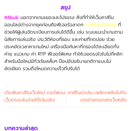
สรุป
68kub
นอกจากเกมเยอะและโปรแรง สิ่งที่ทำให้เว็บคาสิโน
ออนไลน์ต่างจากยุคก่อนคือฟีเจอร์ฉลาดๆ
คาสิโนฟรีเครดิต
ที่
ช่วยให้ผู้เล่นจัดระเบียบการเล่นได้ดีขึ้น เช่น ระบบแนะนำเกมตาม
นิสัยการเล่นจริง ประวัติห้องที่ชอบ และค่ายที่กดบ่อย ช่วย
ประหยัดเวลาหาเกมใหม่ เครื่องมือค้นหาที่กรองได้ละเอียดทั้ง
ค่าย แนวเกม ค่า RTP ฟีเจอร์พิเศษ ทำให้เจอตรงใจในไม่กี่คลิก
สำหรับมือใหม่มีทัวเรียลสั้นๆ ป๊อปอัปอธิบายกติกาแบบไม่
ยัดเยียด รวมถึงโหมดความเร็วที่ปรับได้
เดิมพันคาสิโนเว็บใหม่ เกมไพ่บน
คาสิโนน่าเล่น เพลิดเพลินไปกับ
เว็บตรงเล่นง่ายได้เงินจริง
เกมถ่ายทอดสดเว็บหลัก
บทความล่าสุด