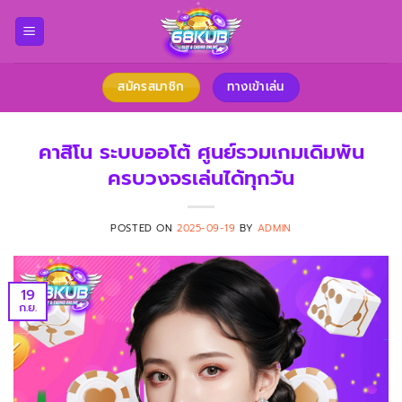
ข้าม
ไป
ยัง
เนื้อหา
สมัครสมาชิก
ทางเข้าเล่น
คาสิโน ระบบออโต้ ศูนย์รวมเกมเดิมพัน
ครบวงจรเล่นได้ทุกวัน
POSTED ON
2025-09-19
BY
ADMIN
19
ก.ย.