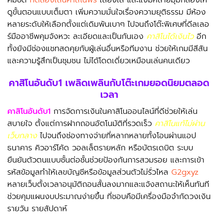
คมชัด
ทดลองเล่นคาสิโนฟรี
เสียงใส และแง้มหลายมุมกล้องให้
ดูขั้นตอนแบบเต็มตา เพิ่มความมั่นใจเรื่องความยุติธรรม มีห้อง
หลายระดับให้เลือกตั้งแต่เดิมพันเบาๆ ไปจนถึงโต๊ะพิเศษที่ดีลเลอ
ร์มืออาชีพคุมจังหวะ ละเอียดและเป็นกันเอง
คาสิโนได้เงินไว
อีก
ทั้งยังมีช่องแชทสดคุยกับผู้เล่นอื่นหรือทีมงาน ช่วยให้เกมมีสีสัน
และความรู้สึกเป็นชุมชน ไม่ได้โดดเดี่ยวเหมือนเล่นคนเดียว
คาสิโนอันดับ1 เพลิดเพลินกับโต๊ะเกมยอดนิยมตลอด
เวลา
คาสิโนอันดับ1
การจัดการเงินในคาสิโนออนไลน์ที่ดีช่วยให้เล่น
สบายใจ ตั้งแต่การฝากถอนอัตโนมัติที่รวดเร็ว
คาสิโนแท้ไม่ผ่าน
เว็บกลาง
ไปจนถึงช่องทางจ่ายที่หลากหลายทั้งโอนผ่านแอป
ธนาคาร คิวอาร์โค้ด วอลเล็ตรายหลัก หรือบัตรเดบิต ระบบ
ยืนยันตัวตนแบบชั้นต่อชั้นช่วยป้องกันการสวมรอย และการเข้า
รหัสข้อมูลทำให้เลขบัญชีหรือข้อมูลส่วนตัวไม่รั่วไหล
G2gxyz
หลายเว็บตั้งเวลาอนุมัติถอนสั้นลงมากและแจ้งสถานะให้เห็นทันที
ช่วยคุมแผนงบประมาณง่ายขึ้น ที่ชอบคือมีเครื่องมือจำกัดวงเงิน
รายวัน รายสัปดาห์