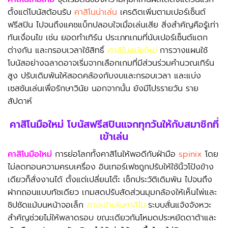
ตั้งแต่โบนัสต้อนรับ
คาสิโนน่าเล่น
เครดิตเพิ่มตามเปอร์เซ็นต์
ฟรีสปิน ไปจนถึงแคชแบ็กปลอบใจเมื่อเล่นเสีย สิ่งสำคัญคือรู้เท่า
ทันเงื่อนไข เช่น ยอดทำเทิร์น ประเภทเกมที่นับเปอร์เซ็นต์แตก
ต่างกัน และกรอบเวลาใช้สิทธิ์
คาสิโนสมัยใหม่
การวางแผนใช้
โบนัสอย่างฉลาดอาจเริ่มจากเลือกเกมที่มีส่วนร่วมคำนวณเทิร์น
สูง ปรับเดิมพันให้สอดคล้องกับงบและกรอบเวลา และแบ่ง
เซสชันเล่นเพื่อรักษาวินัย นอกจากนั้น ยังมีโปรรายวัน ราย
สัปดาห์
คาสิโนมือใหม่ โบนัสฟรีสปินแจกทุกวันให้กับสมาชิกที่
เข้าเล่น
คาสิโนมือใหม่
การย่อโลกทั้งคาสิโนให้พอดีกับฝ่ามือ
spinix
โดย
ไม่ลดทอนความครบเครื่อง อินเทอร์เฟซถูกปรับให้ใช้นิ้วโป้งข้าง
เดียวก็สั่งงานได้ ตั้งแต่เปลี่ยนโต๊ะ เช็กประวัติเดิมพัน ไปจนถึง
ฝากถอนแบบทัชเดียว เกมสดปรับสัดส่วนมุมกล้องให้เห็นไพ่และ
ชิปชัดแม้บนหน้าจอเล็ก
ทางเข้าเล่นคาสิโน
ระบบสั่นแจ้งจังหวะ
สำคัญช่วยไม่ให้พลาดรอบ ขณะเดียวกันโหมดประหยัดดาต้าและ