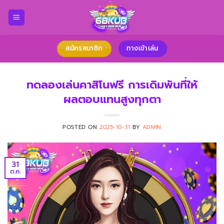
ข้าม
ไป
ยัง
เนื้อหา
สมัครสมาชิก
ทางเข้าเล่น
ทดลองเล่นคาสิโนฟรี การเดิมพันที่ให้
ผลตอบแทนสูงทุกตา
POSTED ON
2025-10-31
BY
ADMIN
31
ต.ค.