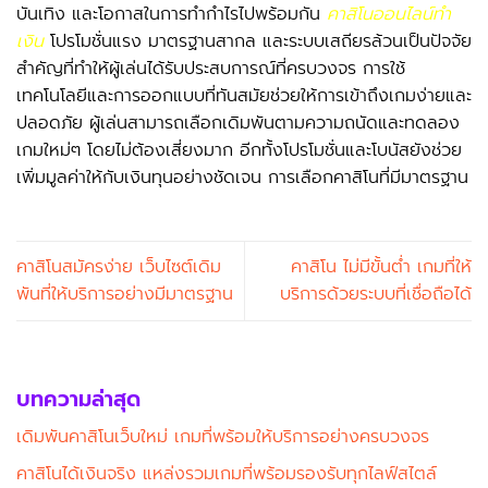
บันเทิง และโอกาสในการทำกำไรไปพร้อมกัน
คาสิโนออนไลน์ทำ
เงิน
โปรโมชั่นแรง มาตรฐานสากล และระบบเสถียรล้วนเป็นปัจจัย
สำคัญที่ทำให้ผู้เล่นได้รับประสบการณ์ที่ครบวงจร การใช้
เทคโนโลยีและการออกแบบที่ทันสมัยช่วยให้การเข้าถึงเกมง่ายและ
ปลอดภัย ผู้เล่นสามารถเลือกเดิมพันตามความถนัดและทดลอง
เกมใหม่ๆ โดยไม่ต้องเสี่ยงมาก อีกทั้งโปรโมชั่นและโบนัสยังช่วย
เพิ่มมูลค่าให้กับเงินทุนอย่างชัดเจน การเลือกคาสิโนที่มีมาตรฐาน
คาสิโนสมัครง่าย เว็บไซต์เดิม
คาสิโน ไม่มีขั้นต่ำ เกมที่ให้
พันที่ให้บริการอย่างมีมาตรฐาน
บริการด้วยระบบที่เชื่อถือได้
บทความล่าสุด
เดิมพันคาสิโนเว็บใหม่ เกมที่พร้อมให้บริการอย่างครบวงจร
คาสิโนได้เงินจริง แหล่งรวมเกมที่พร้อมรองรับทุกไลฟ์สไตล์