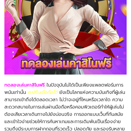
ทดลองเล่นคาสิโนฟรี
ในปัจจุบันไม่ได้เป็นเพียงแพลตฟอร์มการ
พนันเท่านั้น
คาสิโนเชื่อถือได้
ยังเป็นโลกแห่งความบันเทิงที่ผู้เล่น
สามารถเข้าถึงได้ตลอดเวลา ไม่ว่าจะอยู่ที่ไหนหรือเวลาใด ความ
สะดวกสบายในการเล่นผ่านมือถือหรือคอมพิวเตอร์ทำให้ผู้เล่นไม่
ต้องเสียเวลาเดินทางไปยังบ่อนจริง การออกแบบเว็บที่ทันสมัย
และเข้าใจง่ายช่วยให้การค้นหาเกมและการเดิมพันเป็นเรื่องง่าย
รวมถึงมีระบบการฝากถอนที่รวดเร็ว ปลอดภัย และรองรับหลาย