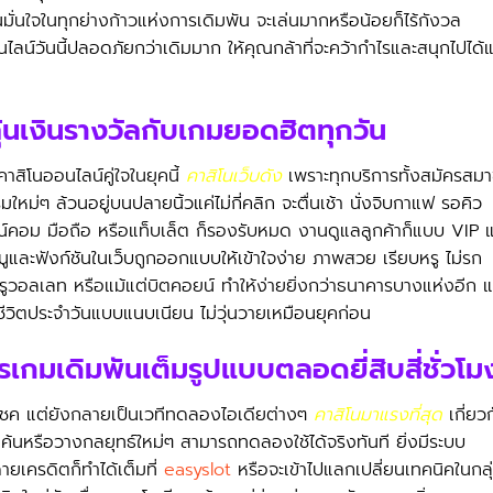
ั่นใจในทุกย่างก้าวแห่งการเดิมพัน จะเล่นมากหรือน้อยก็ไร้กังวล
นไลน์วันนี้ปลอดภัยกว่าเดิมมาก ให้คุณกล้าที่จะคว้ากำไรและสนุกไปได
ุ้นเงินรางวัลกับเกมยอดฮิตทุกวัน
คาสิโนออนไลน์คู่ใจในยุคนี้
คาสิโนเว็บดัง
เพราะทุกบริการทั้งสมัครสมา
หม่ๆ ล้วนอยู่บนปลายนิ้วแค่ไม่กี่คลิก จะตื่นเช้า นั่งจิบกาแฟ รอคิว
รณ์คอม มือถือ หรือแท็บเล็ต ก็รองรับหมด งานดูแลลูกค้าก็แบบ VIP 
และฟังก์ชันในเว็บถูกออกแบบให้เข้าใจง่าย ภาพสวย เรียบหรู ไม่รก
ลเลท หรือแม้แต่บิตคอยน์ ทำให้ง่ายยิ่งกว่าธนาคารบางแห่งอีก แค่
วิตประจำวันแบบแนบเนียน ไม่วุ่นวายเหมือนยุคก่อน
รเกมเดิมพันเต็มรูปแบบตลอดยี่สิบสี่ชั่วโม
่ยงโชค แต่ยังกลายเป็นเวทีทดลองไอเดียต่างๆ
คาสิโนมาแรงที่สุด
เกี่ยว
ค้นหรือวางกลยุทธ์ใหม่ๆ สามารถทดลองใช้ได้จริงทันที ยิ่งมีระบบ
ยเครดิตก็ทำได้เต็มที่
easyslot
หรือจะเข้าไปแลกเปลี่ยนเทคนิคในกลุ่ม