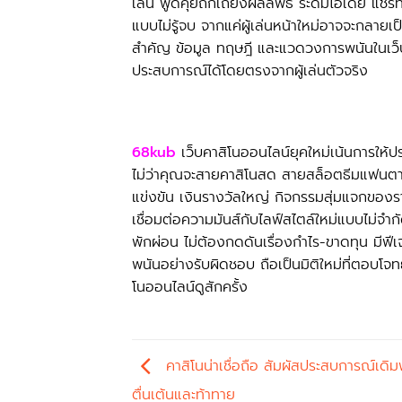
เล่น พูดคุยถกเถียงผลลัพธ์ ระดมไอเดีย แชร์ท
แบบไม่รู้จบ จากแค่ผู้เล่นหน้าใหม่อาจจะกลายเป
สำคัญ ข้อมูล ทฤษฎี และแวดวงการพนันในเว็บ
ประสบการณ์ได้โดยตรงจากผู้เล่นตัวจริง
68kub
เว็บคาสิโนออนไลน์ยุคใหม่เน้นการให้ประ
ไม่ว่าคุณจะสายคาสิโนสด สายสล็อตธีมแฟนตาซ
แข่งขัน เงินรางวัลใหญ่ กิจกรรมสุ่มแจกของ
เชื่อมต่อความมันส์กับไลฟ์สไตล์ใหม่แบบไม่จำกั
พักผ่อน ไม่ต้องกดดันเรื่องกำไร-ขาดทุน มีฟี
พนันอย่างรับผิดชอบ ถือเป็นมิติใหม่ที่ตอบโจทย
โนออนไลน์ดูสักครั้ง
คาสิโนน่าเชื่อถือ สัมผัสประสบการณ์เดิมพ
ตื่นเต้นและท้าทาย