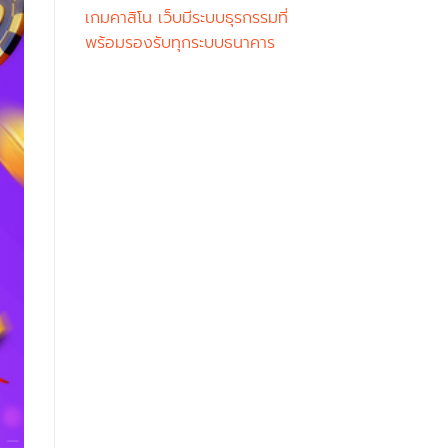
เกมคาสิโน เว็บมีระบบธุรกรรมที่
พร้อมรองรับทุกระบบธนาคาร