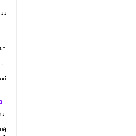
้แบบ
ชิก
แอ
นี้
ง
กับ
ผู้