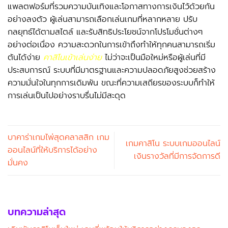
แพลตฟอร์มที่รวมความบันเทิงและโอกาสทางการเงินไว้ด้วยกัน
อย่างลงตัว ผู้เล่นสามารถเลือกเล่นเกมที่หลากหลาย ปรับ
กลยุทธ์ได้ตามสไตล์ และรับสิทธิประโยชน์จากโปรโมชั่นต่างๆ
อย่างต่อเนื่อง ความสะดวกในการเข้าถึงทำให้ทุกคนสามารถเริ่ม
ต้นได้ง่าย
คาสิโนเข้าเล่นง่าย
ไม่ว่าจะเป็นมือใหม่หรือผู้เล่นที่มี
ประสบการณ์ ระบบที่มีมาตรฐานและความปลอดภัยสูงช่วยสร้าง
ความมั่นใจในทุกการเดิมพัน ขณะที่ความเสถียรของระบบก็ทำให้
การเล่นเป็นไปอย่างราบรื่นไม่มีสะดุด
บาคาร่าเกมไพ่สุดคลาสสิก เกม
เกมคาสิโน ระบบเกมออนไลน์
ออนไลน์ที่ให้บริการได้อย่าง
เงินรางวัลที่มีการจัดการดี
มั่นคง
บทความล่าสุด