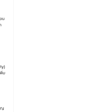
ียน
า
ty)
ิ่ม
ชาญ