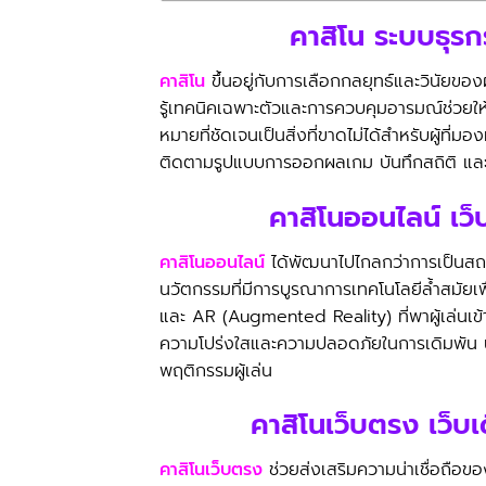
คาสิโน ระบบธุรก
คาสิโน
ขึ้นอยู่กับการเลือกกลยุทธ์และวินัยขอ
รู้เทคนิคเฉพาะตัวและการควบคุมอารมณ์ช่วยให
หมายที่ชัดเจนเป็นสิ่งที่ขาดไม่ได้สำหรับผู้ที
ติดตามรูปแบบการออกผลเกม บันทึกสถิติ และศ
คาสิโนออนไลน์ เว็
คาสิโนออนไลน์
ได้พัฒนาไปไกลกว่าการเป็นสถานท
นวัตกรรมที่มีการบูรณาการเทคโนโลยีล้ำสมัยเพื
และ AR (Augmented Reality) ที่พาผู้เล่นเข้
ความโปร่งใสและความปลอดภัยในการเดิมพัน นอ
พฤติกรรมผู้เล่น
คาสิโนเว็บตรง เว็
คาสิโนเว็บตรง
ช่วยส่งเสริมความน่าเชื่อถือ