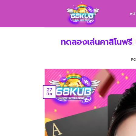
ข้าม
ไป
หน้
ยัง
เนื้อหา
ทดลองเล่นคาสิโนฟรี 
PO
27
มิ.ย.