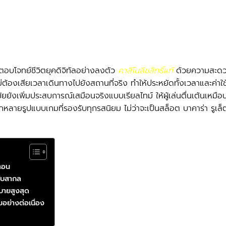
อบโจทย์ชีวิตยุคดิจิทัลอย่างลงตัว
คาสิโนลิขสิทธิ์แท้
ด้วยความสะดวก
่ต้องเสียเวลาเดินทางไปยังสถานที่จริง ทำให้ประหยัดทั้งเวลาและค่าใช
ยังเพิ่มประสบการณ์เสมือนจริงแบบเรียลไทม์ ให้ผู้เล่นตื่นเต้นเหมือน
หลายรูปแบบเกมที่รองรับทุกรสนิยม ไม่ว่าจะเป็นสล็อต บาคาร่า รูเล็
ตอน
ดับสากล
บายสูงสุด
อย่างต่อเนื่อง