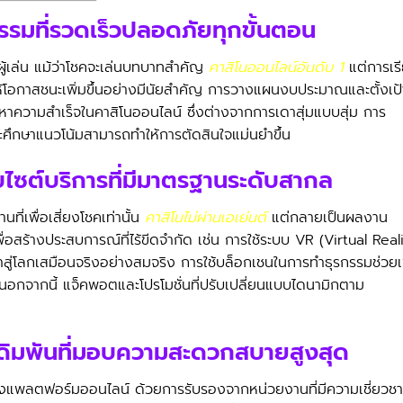
รรมที่รวดเร็วปลอดภัยทุกขั้นตอน
งผู้เล่น แม้ว่าโชคจะเล่นบทบาทสำคัญ
คาสิโนออนไลน์อันดับ 1
แต่การเร
้โอกาสชนะเพิ่มขึ้นอย่างมีนัยสำคัญ การวางแผนงบประมาณและตั้งเป้
่มองหาความสำเร็จในคาสิโนออนไลน์ ซึ่งต่างจากการเดาสุ่มแบบสุ่ม การ
ึกษาแนวโน้มสามารถทำให้การตัดสินใจแม่นยำขึ้น
บไซต์บริการที่มีมาตรฐานระดับสากล
ี่เพื่อเสี่ยงโชคเท่านั้น
คาสิโนไม่ผ่านเอเย่นต์
แต่กลายเป็นผลงาน
่อสร้างประสบการณ์ที่ไร้ขีดจำกัด เช่น การใช้ระบบ VR (Virtual Reali
าสู่โลกเสมือนจริงอย่างสมจริง การใช้บล็อกเชนในการทำธุรกรรมช่วยเพ
กจากนี้ แจ็คพอตและโปรโมชั่นที่ปรับเปลี่ยนแบบไดนามิกตาม
บเดิมพันที่มอบความสะดวกสบายสูงสุด
ของแพลตฟอร์มออนไลน์ ด้วยการรับรองจากหน่วยงานที่มีความเชี่ยว