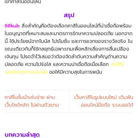
เข้าคาสิโนออนไลน์
สรุป
68kub
สิ่งสำคัญคือต้องเลือกคาสิโนออนไลน์ที่น่าเชื่อถือพร้อม
ใบอนุญาตที่เหมาะสมและมาตรการรักษาความปลอดภัย นอกจาก
นี้ ใช้ประโยชน์จากโบนัส โปรโมชั่น และการแจกของรางวัลจริง ใน
ขณะเดียวกันก็ใช้กลยุทธ์เฉพาะเกมเพื่อหลีกเลี่ยงการสิ้นเปลือง
เงินทุน โปรดจำไว้เสมอว่าต้องจัดลำดับความสำคัญด้านความ
ปลอดภัย ความโปร่งใส และความน่าเชื่อถือเมื่อเลือก
คาสิโน
รองรับทุกการเดิมพัน
ขอให้มีความสุขในการพนัน
คาสิโนชั้นนำเล่นง่าย ผ่าน
เว็บคาสิโนรูปแบบใหม่ เดิมพัน
เว็บไซต์หลัก ไม่ผ่านตัวแทน
ออนไลน์มือถือ ระบบออโต้
บทความล่าสุด