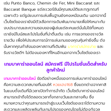
เช่น Punto Banco, Chemin de Fer, Mini Baccarat และ
Baccarat Banque แต่ละเวอร์ชันมีคุณสมบัติและกฎเกณฑ์
เฉพาะตัว แต่รูปแบบการเล่นพื้นฐานยังคงเหมือนเดิม นอกจากนี้
เว็บไซต์ของเรายังมีตัวเลือกการเดิมพันมากมายเพื่อให้เหมาะกับ
งบประมาณและความชอบของผู้เล่นแต่ละคนแต่นั่นไม่ใช่ทั้งหมด
เรายังมีโบนัสและโปรโมชั่นที่น่าตื่นเต้น เช่น การแจกของรางวัล
รายวัน เพื่อให้ประสบการณ์การเล่นเกมของคุณคุ้มค่ายิ่งขึ้น ดัง
นั้นหากคุณกำลังมองหาสถานที่เดิมพัน
บาคาร่าสมัครง่าย
และ
รับรางวัลดีๆ ไม่ต้องมองหาที่ไหนอีกนอกจากเว็บไซต์ของเรา
เกมบาคาร่าออนไลน์ สมัครฟรี มีโปรโมชั่นเด็ดสำหรับ
ลูกค้าใหม่
เกมบาคาร่าออนไลน์
ข้อดีอย่างหนึ่งของการเล่นบาคาร่าออนไลน์
คือความสะดวกสบายที่มอบให้
หวยเฮง168
ซึ่งแตกต่างจากคาสิ
โนแบบดั้งเดิมที่มีเวลาเปิดทำการจำกัด เว็บไซต์บาคาร่าออนไลน์
สามารถเข้าถึงได้ตลอดเวลาทั้งกลางวันและกลางคืน ซึ่ง
หมายความว่าคุณสามารถเข้าสู่ระบบเว็บไซต์ของเราได้ตามความ
สะดวกและเพลิดเพลินกับเกมโปรดของคุณโดยไม่ต้องกังวล