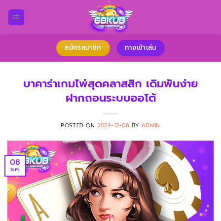
ข้าม
ไป
ยัง
เนื้อหา
สมัครสมาชิก
ทางเข้าเล่น
บาคาร่าเกมไพ่สุดคลาสสิก เดิมพันง่าย
ฝากถอนระบบออโต้
POSTED ON
2024-12-08
BY
ADMIN
08
ธ.ค.