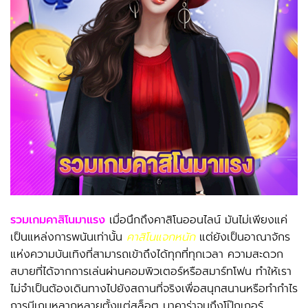
รวมเกมคาสิโนมาแรง
เมื่อนึกถึงคาสิโนออนไลน์ มันไม่เพียงแค่
เป็นแหล่งการพนันเท่านั้น
คาสิโนแจกหนัก
แต่ยังเป็นอาณาจักร
แห่งความบันเทิงที่สามารถเข้าถึงได้ทุกที่ทุกเวลา ความสะดวก
สบายที่ได้จากการเล่นผ่านคอมพิวเตอร์หรือสมาร์ทโฟน ทำให้เรา
ไม่จำเป็นต้องเดินทางไปยังสถานที่จริงเพื่อสนุกสนานหรือทำกำไร
การมีเกมหลากหลายตั้งแต่สล็อต บาคาร่าจนถึงโป๊กเกอร์