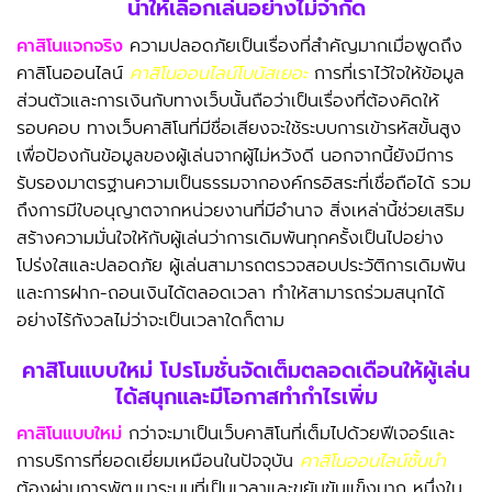
นำให้เลือกเล่นอย่างไม่จำกัด
คาสิโนแจกจริง
ความปลอดภัยเป็นเรื่องที่สำคัญมากเมื่อพูดถึง
คาสิโนออนไลน์
คาสิโนออนไลน์โบนัสเยอะ
การที่เราไว้ใจให้ข้อมูล
ส่วนตัวและการเงินกับทางเว็บนั้นถือว่าเป็นเรื่องที่ต้องคิดให้
รอบคอบ ทางเว็บคาสิโนที่มีชื่อเสียงจะใช้ระบบการเข้ารหัสขั้นสูง
เพื่อป้องกันข้อมูลของผู้เล่นจากผู้ไม่หวังดี นอกจากนี้ยังมีการ
รับรองมาตรฐานความเป็นธรรมจากองค์กรอิสระที่เชื่อถือได้ รวม
ถึงการมีใบอนุญาตจากหน่วยงานที่มีอำนาจ สิ่งเหล่านี้ช่วยเสริม
สร้างความมั่นใจให้กับผู้เล่นว่าการเดิมพันทุกครั้งเป็นไปอย่าง
โปร่งใสและปลอดภัย ผู้เล่นสามารถตรวจสอบประวัติการเดิมพัน
และการฝาก-ถอนเงินได้ตลอดเวลา ทำให้สามารถร่วมสนุกได้
อย่างไร้กังวลไม่ว่าจะเป็นเวลาใดก็ตาม
คาสิโนแบบใหม่ โปรโมชั่นจัดเต็มตลอดเดือนให้ผู้เล่น
ได้สนุกและมีโอกาสทำกำไรเพิ่ม
คาสิโนแบบใหม่
กว่าจะมาเป็นเว็บคาสิโนที่เต็มไปด้วยฟีเจอร์และ
การบริการที่ยอดเยี่ยมเหมือนในปัจจุบัน
คาสิโนออนไลน์ชั้นนำ
ต้องผ่านการพัฒนาระบบที่เป็นเวลาและขยันขันแข็งมาก หนึ่งใน