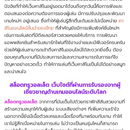
ปัจจัยที่ทำให้เว็บคาสิโนอยู่รอดมาได้จนถึงทุกวันนี้คือการฟังและ
ตอบสนองต่อความต้องการของผู้เล่น มีการปรับปรุงและพัฒนา
เกมใหม่ๆ อยู่เสมอ ซึ่งทำให้ผู้เล่นรู้สึกตื่นเต้นและไม่เบื่อหน่าย
คา
สิโนออนไลน์ชั้นนำของไทย
ที่สำคัญยังมีการเพิ่มฟังค์ชั่นใหม่ๆ
เช่นการเล่นสดที่มีดีลเลอร์สาวสวยคอยให้บริการ การพัฒนา
แอพพลิเคชันสำหรับสมาร์ทโฟนที่ใช้งานง่ายและมีฟีเจอร์ครบครัน
ช่วยให้ผู้เล่นสามารถเข้าถึงคาสิโนออนไลน์ได้สะดวกยิ่งขึ้น ต้อง
ขอบคุณทีมงานที่มีประสบการณ์และความสามารถในการแก้ไข
ปัญหาอย่างรวดเร็ว ทำให้การเล่นที่เว็บคาสิโนเป็นไปได้อย่างสมูท
และน่าสนใจ
สล็อตทรูวอลเล็ต เว็บไซต์ที่ผ่านการรับรองจากผู้
เชี่ยวชาญด้านเกมออนไลน์ระดับโลก
สล็อตทรูวอลเล็ต
จากการที่มันเต็มไปด้วยกราฟิกสีสันสวยงามที่
สร้างความสนุกให้กับผู้เล่น ระบบเสียงต่างๆ ที่เพิ่มความเร้าใจ
นอกจากนี้ยังมีเนื้อตัวละครและเนื้อเรื่องที่มาพร้อมกับเกม ทำให้
เราไม่รู้สึกเบื่อหน่ายในการเล่น ไม่ว่าจะเป็นคนรุ่นไหนก็สามารถ