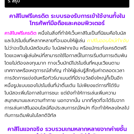
สรุป
คาสิโนฟรีเครดิต ระบบรองรับการเข้าใช้งานทั้งใน
โทรศัพท์มือถือและคอมพิวเตอร์
คาสิโนฟรีเครดิต
หนึ่งในสิ่งที่ทำให้เว็บคาสิโนเป็นที่นิยมคือโบนัส
และโปรโมชั่นที่หลากหลายที่จะมอบให้ผู้เล่น
คาสิโนออนไลน์ทำเงิน
ไม่ว่าจะเป็นโบนัสต้อนรับ โบนัสฝากเงิน หรือแม้กระทั่งเครดิตฟรี
โดยเฉพาะผู้เล่นใหม่ที่สามารถใช้โอกาสนี้ในการเริ่มต้นการเดิมพัน
โดยไม่ต้องลงทุนมาก ทางเว็บมักมีโปรโมชั่นที่หมุนเวียนตาม
เทศกาลหรือเหตุการณ์สำคัญ ทำให้ผู้เล่นรู้สึกคุ้มค่าตลอดเวลา
การจัดการแข่งขันหรือทัวร์นาเมนต์ที่มีรางวัลยิ่งใหญ่ก็เป็นอีก
หนึ่งรูปแบบของโปรโมชั่นที่น่าตื่นเต้น ไม่เพียงแต่การที่ได้รับ
โบนัสจะเพิ่มโอกาสในการชนะ แต่ยังทำให้การเล่นเพิ่มความ
สนุกสนานและความท้าทาย นอกจากนั้น มากที่สุดที่จะได้รับจาก
การเล่นคาสิโนออนไลน์คือประสบการณ์ใหม่ๆ ที่จะทำให้หลงใหลไป
กับการเดิมพันในโลกดิจิทัล
คาสิโนแจกจริง รวบรวมเกมหลากหลายจากค่ายชั้น