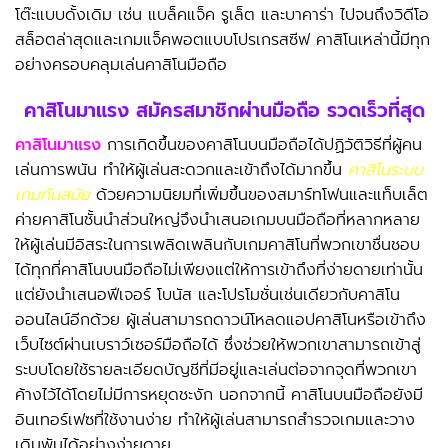
โต๊ะแบบดั้งเดิม เช่น แบล็คแจ็ค รูเล็ต และบาคาร่า ไปจนถึงวิดีโอ
สล็อตล่าสุดและเกมแจ็คพอตแบบโปรเกรสซีฟ คาสิโนเหล่านี้มีทุก
อย่างครอบคลุมเล่นคาสิโนมือถือ
คาสิโนมาแรง สมัครสมาชิกผ่านมือถือ รวดเร็วที่สุด
คาสิโนมาแรง
การเกิดขึ้นของคาสิโนบนมือถือได้ปฏิวัติวิธีที่ผู้คน
เล่นการพนัน ทำให้ผู้เล่นสะดวกและเข้าถึงได้มากขึ้น
คาสิโนระบบ
เกมทันสมัย
ด้วยความนิยมที่เพิ่มขึ้นของสมาร์ทโฟนและแท็บเล็ต
ค่ายคาสิโนชั้นนำส่วนใหญ่จึงนำเสนอเกมบนมือถือที่หลากหลาย
ให้ผู้เล่นมีอิสระในการเพลิดเพลินกับเกมคาสิโนที่พวกเขาชื่นชอบ
ได้ทุกที่คาสิโนบนมือถือไม่เพียงแต่ให้การเข้าถึงที่ง่ายดายเท่านั้น
แต่ยังนำเสนอฟีเจอร์ โบนัส และโปรโมชั่นเช่นเดียวกับคาสิโน
ออนไลน์อีกด้วย ผู้เล่นสามารถดาวน์โหลดแอปคาสิโนหรือเข้าถึง
เว็บไซต์ผ่านเบราว์เซอร์มือถือได้ ซึ่งช่วยให้พวกเขาสามารถเข้าสู่
ระบบโดยใช้รายละเอียดบัญชีที่มีอยู่และเล่นต่อจากจุดที่พวกเขา
ค้างไว้ได้โดยไม่มีการหยุดชะงัก นอกจากนี้ คาสิโนบนมือถือยังมี
อินเทอร์เฟซที่ใช้งานง่าย ทำให้ผู้เล่นสามารถสำรวจเกมและวาง
เดิมพันได้อย่างง่ายดาย