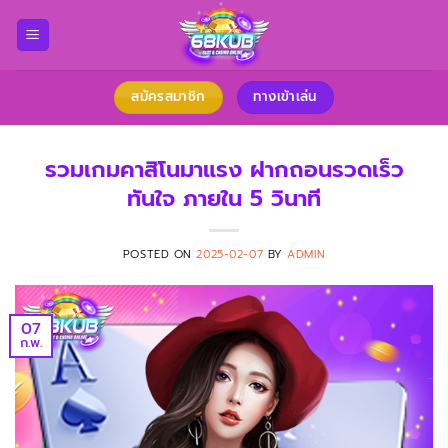
ข้าม
ไป
ยัง
เนื้อหา
สมัครสมาชิก
ทางเข้าเล่น
รวมเกมคาสิโนมาแรง ฝากถอนรวดเร็ว
ทันใจ ภายใน 5 วินาที
POSTED ON
2025-02-07
BY
ADMIN
07
ก.พ.