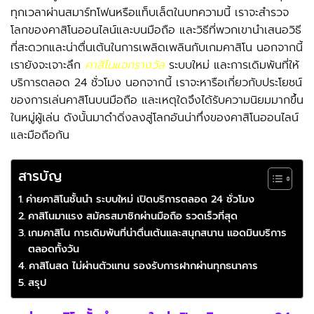
ทุกเวลาผ่านสมาร์ทโฟนหรือแท็บเล็ตในบทความนี้ เราจะสำรวจ
โลกของคาสิโนออนไลน์และบนมือถือ และวิธีที่พวกเขานำเสนอวิธี
ที่สะดวกและน่าตื่นเต้นในการเพลิดเพลินกับเกมคาสิโน นอกจากนี้
เรายังจะเจาะลึก
คาสิโนแจกรางวัล
ระบบใหม่ และการเดิมพันที่ให้
บริการตลอด 24 ชั่วโมง นอกจากนี้ เราจะหารือเกี่ยวกับประโยชน์
ของการเล่นคาสิโนบนมือถือ และเหตุใดจึงได้รับความนิยมมากขึ้น
ในหมู่ผู้เล่น ดังนั้นมาดำดิ่งลงสู่โลกอันน่าทึ่งของคาสิโนออนไลน์
และมือถือกัน
สารบัญ
ค่ายคาสิโนชั้นนำ ระบบใหม่ เปิดบริการตลอด 24 ชั่วโมง
คาสิโนมาแรง สมัครสมาชิกผ่านมือถือ รวดเร็วที่สุด
เกมคาสิโน การเดิมพันที่น่าตื่นเต้นและสนุกสนาน แอดมินบริการ
ตลอดทั้งวัน
คาสิโนสด ไม่ผ่านตัวแทน รองรับการฝากผ่านทุกธนาคาร
สรุป