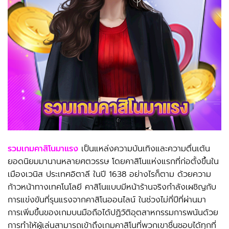
รวมเกมคาสิโนมาแรง
เป็นแหล่งความบันเทิงและความตื่นเต้น
ยอดนิยมมานานหลายศตวรรษ โดยคาสิโนแห่งแรกที่ก่อตั้งขึ้นใน
เมืองเวนิส ประเทศอิตาลี ในปี 1638 อย่างไรก็ตาม ด้วยความ
ก้าวหน้าทางเทคโนโลยี คาสิโนแบบมีหน้าร้านจริงกำลังเผชิญกับ
การแข่งขันที่รุนแรงจากคาสิโนออนไลน์ ในช่วงไม่กี่ปีที่ผ่านมา
การเพิ่มขึ้นของเกมบนมือถือได้ปฏิวัติอุตสาหกรรมการพนันด้วย
การทำให้ผู้เล่นสามารถเข้าถึงเกมคาสิโนที่พวกเขาชื่นชอบได้ทุกที่