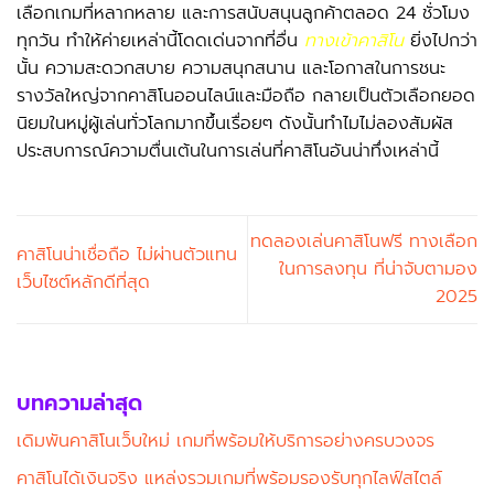
เลือกเกมที่หลากหลาย และการสนับสนุนลูกค้าตลอด 24 ชั่วโมง
ทุกวัน ทำให้ค่ายเหล่านี้โดดเด่นจากที่อื่น
ทางเข้าคาสิโน
ยิ่งไปกว่า
นั้น ความสะดวกสบาย ความสนุกสนาน และโอกาสในการชนะ
รางวัลใหญ่จากคาสิโนออนไลน์และมือถือ กลายเป็นตัวเลือกยอด
นิยมในหมู่ผู้เล่นทั่วโลกมากขึ้นเรื่อยๆ ดังนั้นทำไมไม่ลองสัมผัส
ประสบการณ์ความตื่นเต้นในการเล่นที่คาสิโนอันน่าทึ่งเหล่านี้
ทดลองเล่นคาสิโนฟรี ทางเลือก
คาสิโนน่าเชื่อถือ ไม่ผ่านตัวแทน
ในการลงทุน ที่น่าจับตามอง
เว็บไซต์หลักดีที่สุด
2025
บทความล่าสุด
เดิมพันคาสิโนเว็บใหม่ เกมที่พร้อมให้บริการอย่างครบวงจร
คาสิโนได้เงินจริง แหล่งรวมเกมที่พร้อมรองรับทุกไลฟ์สไตล์