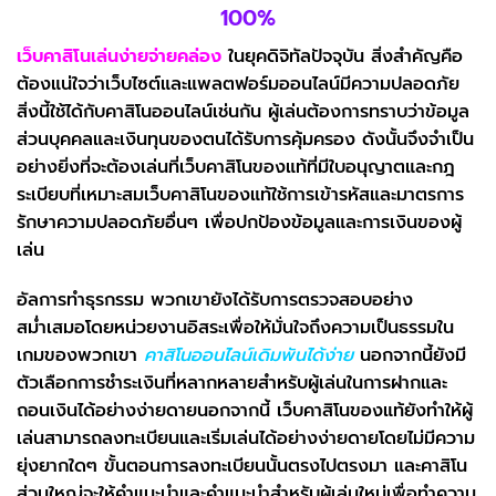
100%
เว็บคาสิโนเล่นง่ายจ่ายคล่อง
ในยุคดิจิทัลปัจจุบัน สิ่งสำคัญคือ
ต้องแน่ใจว่าเว็บไซต์และแพลตฟอร์มออนไลน์มีความปลอดภัย
สิ่งนี้ใช้ได้กับคาสิโนออนไลน์เช่นกัน ผู้เล่นต้องการทราบว่าข้อมูล
ส่วนบุคคลและเงินทุนของตนได้รับการคุ้มครอง ดังนั้นจึงจำเป็น
อย่างยิ่งที่จะต้องเล่นที่เว็บคาสิโนของแท้ที่มีใบอนุญาตและกฎ
ระเบียบที่เหมาะสมเว็บคาสิโนของแท้ใช้การเข้ารหัสและมาตรการ
รักษาความปลอดภัยอื่นๆ เพื่อปกป้องข้อมูลและการเงินของผู้
เล่น
อัลการทำธุรกรรม พวกเขายังได้รับการตรวจสอบอย่าง
สม่ำเสมอโดยหน่วยงานอิสระเพื่อให้มั่นใจถึงความเป็นธรรมใน
เกมของพวกเขา
คาสิโนออนไลน์เดิมพันได้ง่าย
นอกจากนี้ยังมี
ตัวเลือกการชำระเงินที่หลากหลายสำหรับผู้เล่นในการฝากและ
ถอนเงินได้อย่างง่ายดายนอกจากนี้ เว็บคาสิโนของแท้ยังทำให้ผู้
เล่นสามารถลงทะเบียนและเริ่มเล่นได้อย่างง่ายดายโดยไม่มีความ
ยุ่งยากใดๆ ขั้นตอนการลงทะเบียนนั้นตรงไปตรงมา และคาสิโน
ส่วนใหญ่จะให้คำแนะนำและคำแนะนำสำหรับผู้เล่นใหม่เพื่อทำความ