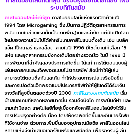
คาสิโนออนไลน์ที่ดีที่สุด ปรับปรุงอย่างต่อเนื่อง เพื่อ
ระบบที่ทันสมัย
คาสิโนออนไลน์ที่ดีที่สุด
คาสิโนออนไลน์แห่งแรกเปิดตัวในปี
1994 โดย Microgaming ซึ่งเป็นการปฏิวัติอุตสาหกรรมการ
พนัน เกมในช่วงแรกนั้นเป็นเกมพื้นฐานและจำกัด แต่มันเปิดโลก
ใหม่ของความเป็นไปได้สำหรับเกมคาสิโนแบบดั้งเดิม เช่น แบล็ค
แจ็ค โป๊กเกอร์ และสล็อต ภายในปี 1996 มีไซต์งานให้เลือก 15
แห่ง และอุตสาหกรรมยังคงเติบโตอย่างรวดเร็ว ในปี 1998 มี
การพัฒนาที่สำคัญสองประการเกิดขึ้น ได้แก่ การโต้ตอบแบบผู้
เล่นหลายคนและแจ็คพอตแบบโปรเกรสซีฟ สิ่งนี้ทำให้ผู้เล่น
สามารถโต้ตอบซึ่งกันและกัน ทำให้ประสบการณ์สมจริงยิ่งขึ้น
และการเปิดตัวแจ็คพอตแบบโปรเกรสซีฟทำให้ผู้โชคดีได้รับเงิน
รางวัลที่สูงขึ้นตลอดช่วงปี 2000
คาสิโนระบบเกมทันสมัย
เริ่ม
นำเสนอเกมที่หลากหลายมากขึ้น รวมถึงบิงโก การพนันกีฬา และ
เกมเจ้ามือสด เทคโนโลยีที่อยู่เบื้องหลังคาสิโนออนไลน์ยังได้รับ
การปรับปรุงอย่างต่อเนื่อง โดยให้กราฟิกที่ดีขึ้นและอินเทอร์เฟซ
ที่ใช้งานง่าย ด้วยการเพิ่มขึ้นของอุปกรณ์มือถือ คาสิโนออนไลน์
หลายแห่งจึงนำเสนอเวอร์ชันหรือแอพมือถือ เพื่อรองรับผู้เล่น