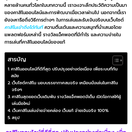
หลายล้านคนทั่วโลกในบทความนี้ เราจะเจาะลึกประวัติความเป็นมา
ของคาสิโนออนไลน์และการพัฒนาเมื่อเวลาผ่านไป นอกจากนี้เรา
ยังจะหารือถึงวิธีการต่างๆ ในการเล่นและรับเงินจริงบนเว็บไซต์
คาสิโนเข้าถึงได้ทันที
ความตื่นเต้นและความสนุกที่นำเสนอโดย
แพลตฟอร์มเหล่านี้ รางวัลแจ็คพอตที่มีกำไร และความง่ายใน
การเล่นที่คาสิโนออนไลน์ของแท้
สารบัญ
คาสิโนออนไลน์ที่ดีที่สุด ปรับปรุงอย่างต่อเนื่อง เพื่อระบบที่ทัน
สมัย
เว็บไซต์คาสิโน มอบบรรยากาศสมจริง เหมือนนั่งเล่นในคาสิโน
จริงๆ
คาสิโนสุดยอดเว็บเดิมพัน รางวัลแจ็คพอตจัเต็ม เปิดโอกาสให้ผู้
เล่นมือใหม่
เว็บคาสิโนเล่นง่ายจ่ายคล่อง เว็บแท้ จ่ายเงินจริง 100%
สรุป