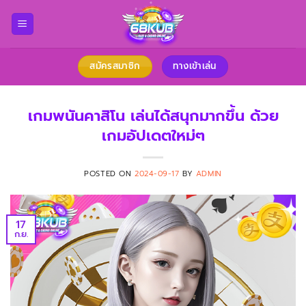
ข้าม
ไป
ยัง
เนื้อหา
สมัครสมาชิก
ทางเข้าเล่น
เกมพนันคาสิโน เล่นได้สนุกมากขึ้น ด้วย
เกมอัปเดตใหม่ๆ
POSTED ON
2024-09-17
BY
ADMIN
17
ก.ย.