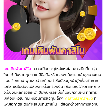
เกมเดิมพันคาสิโน
กลายเป็นประตูใหม่แห่งโลกการเงินที่คนรุ่น
ใหม่เข้าถึงง่ายสุดๆ แค่มีมือถือหรือคอมฯ ก็พาเราเข้าสู่สนามเกม
แบบเรียลไทม์ พูดเลยว่าเหมือนกำลังนั่งอยู่หน้าตู้สล็อตในลาส
เวกัส แต่ไม่ต้องเปลืองค่าตั๋วเครื่องบิน เลือกเล่นได้หลากหลาย
จะปั้นงบหลักร้อยให้โตเป็นพันหรือหมื่นก็ไม่ใช่ความฝัน ทุกการ
เคลื่อนไหวในเกมเหมือนการลงทุนเล็กๆ
คาสิโนสร้างรายได้
ที่
เพิ่มโอกาสสะสมกำไรแบบทันตาเห็น แต่แตกต่างจากการลงทุน