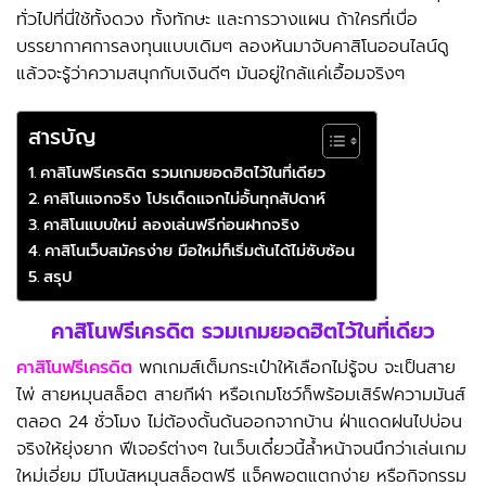
ทั่วไปที่นี่ใช้ทั้งดวง ทั้งทักษะ และการวางแผน ถ้าใครที่เบื่อ
บรรยากาศการลงทุนแบบเดิมๆ ลองหันมาจับคาสิโนออนไลน์ดู
แล้วจะรู้ว่าความสนุกกับเงินดีๆ มันอยู่ใกล้แค่เอื้อมจริงๆ
สารบัญ
คาสิโนฟรีเครดิต รวมเกมยอดฮิตไว้ในที่เดียว
คาสิโนแจกจริง โปรเด็ดแจกไม่อั้นทุกสัปดาห์
คาสิโนแบบใหม่ ลองเล่นฟรีก่อนฝากจริง
คาสิโนเว็บสมัครง่าย มือใหม่ก็เริ่มต้นได้ไม่ซับซ้อน
สรุป
คาสิโนฟรีเครดิต รวมเกมยอดฮิตไว้ในที่เดียว
คาสิโนฟรีเครดิต
พกเกมส์เต็มกระเป๋าให้เลือกไม่รู้จบ จะเป็นสาย
ไพ่ สายหมุนสล็อต สายกีฬา หรือเกมโชว์ก็พร้อมเสิร์ฟความมันส์
ตลอด 24 ชั่วโมง ไม่ต้องดั้นด้นออกจากบ้าน ฝ่าแดดฝนไปบ่อน
จริงให้ยุ่งยาก ฟีเจอร์ต่างๆ ในเว็บเดี๋ยวนี้ล้ำหน้าจนนึกว่าเล่นเกม
ใหม่เอี่ยม มีโบนัสหมุนสล็อตฟรี แจ็คพอตแตกง่าย หรือกิจกรรม