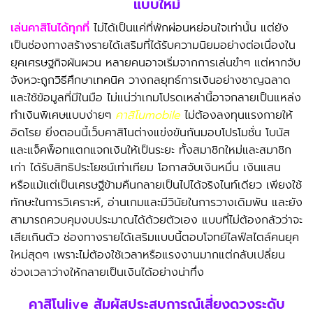
แบบใหม่
เล่นคาสิโนได้ทุกที่
ไม่ได้เป็นแค่ที่พักผ่อนหย่อนใจเท่านั้น แต่ยัง
เป็นช่องทางสร้างรายได้เสริมที่ได้รับความนิยมอย่างต่อเนื่องใน
ยุคเศรษฐกิจผันผวน หลายคนอาจเริ่มจากการเล่นขำๆ แต่หากจับ
จังหวะถูกวิธีศึกษาเทคนิค วางกลยุทธ์การเงินอย่างชาญฉลาด
และใช้ข้อมูลที่มีในมือ ไม่แน่ว่าเกมโปรดเหล่านี้อาจกลายเป็นแหล่ง
ทำเงินพิเศษแบบง่ายๆ
คาสิโนmobile
ไม่ต้องลงทุนแรงกายให้
อิดโรย ยิ่งตอนนี้เว็บคาสิโนต่างแข่งขันกันมอบโปรโมชั่น โบนัส
และแจ็คพ็อทแตกแจกเงินให้เป็นระยะ ทั้งสมาชิกใหม่และสมาชิก
เก่า ได้รับสิทธิประโยชน์เท่าเทียม โอกาสจับเงินหมื่น เงินแสน
หรือแม้แต่เป็นเศรษฐีข้ามคืนกลายเป็นไปได้จริงไนท์เดียว เพียงใช้
ทักษะในการวิเคราะห์, อ่านเกมและมีวินัยในการวางเดิมพัน และยัง
สามารถควบคุมงบประมาณได้ด้วยตัวเอง แบบที่ไม่ต้องกลัวว่าจะ
เสียเกินตัว ช่องทางรายได้เสริมแบบนี้ตอบโจทย์ไลฟ์สไตล์คนยุค
ใหม่สุดๆ เพราะไม่ต้องใช้เวลาหรือแรงงานมากแต่กลับเปลี่ยน
ช่วงเวลาว่างให้กลายเป็นเงินได้อย่างน่าทึ่ง
คาสิโนlive สัมผัสประสบการณ์เสี่ยงดวงระดับ