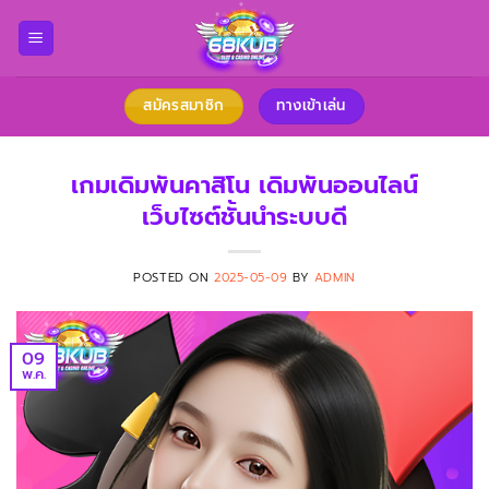
ข้าม
ไป
ยัง
เนื้อหา
สมัครสมาชิก
ทางเข้าเล่น
เกมเดิมพันคาสิโน เดิมพันออนไลน์
เว็บไซต์ชั้นนำระบบดี
POSTED ON
2025-05-09
BY
ADMIN
09
พ.ค.