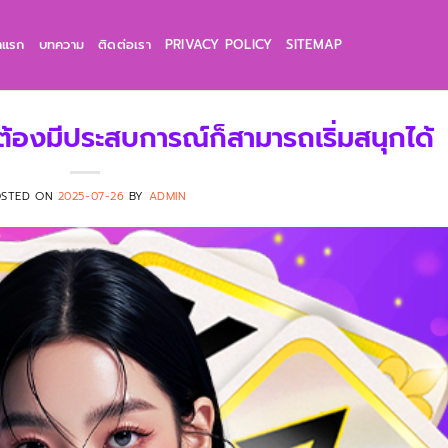
าแรก
บทความ
ติดต่อเรา
PRIVACY POLICY
SITEMAP
็นต้องมีประสบการณ์ก็สามารถเริ่มสนุกได้
OSTED ON
2025-07-26
BY
ADMIN