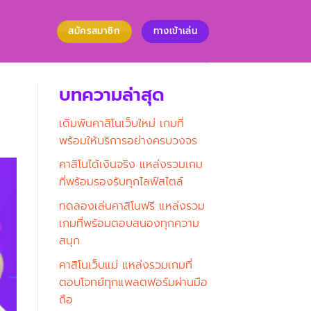
สมัครสมาชิก
ทางเข้าเล่น
บทความล่าสุด
เดิมพันคาสิโนเว็บใหม่ เกมที่
พร้อมให้บริการอย่างครบวงจร
คาสิโนได้เงินจริง แหล่งรวมเกม
ที่พร้อมรองรับทุกไลฟ์สไตล์
ทดลองเล่นคาสิโนฟรี แหล่งรวม
เกมที่พร้อมตอบสนองทุกความ
สนุก
คาสิโนเว็บแม่ แหล่งรวมเกมที่
ตอบโจทย์ทุกแพลตฟอร์มผ่านมือ
ถือ