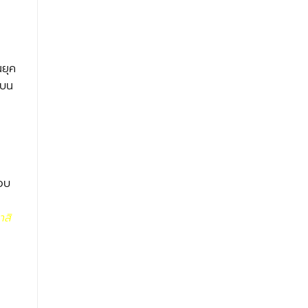
นยุค
งบน
สอบ
าสิ