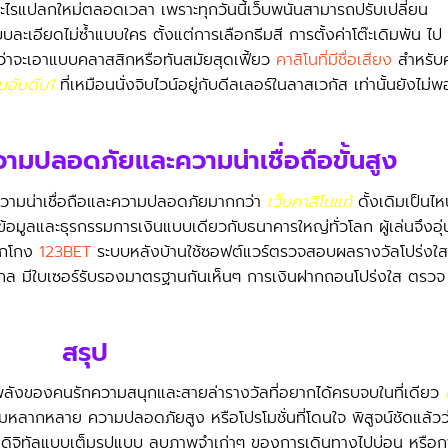
ะไรแปลกใหม่ตลอดเวลา เพราะทุกวันนี้เว็บพนันสามารถปรับเปลี่ยน
ละเอียดไม่ซ้ำแบบใคร ตั้งแต่การเลือกธีมสี การตั้งค่าโต๊ะเดิมพัน ไป
้ว่าจะเอาแบบคลาสสิกหรือทันสมัยสุดเฟี้ยว
คาสิโนที่มีชื่อเสียง
สำหรับ
โนอันดับ1
ที่เหมือนนั่งจิบไวน์อยู่กับดีลเลอร์ในลาสเวกัส เท่านั้นยังไม่พ
ามปลอดภัยและความน่าเชื่อถือขั้นสูง
วามน่าเชื่อถือและความปลอดภัยมากกว่า
เว็บคาสิโนแท้
ดั้งเดิมเป็นไ
บข้อมูลและธุรกรรมการเงินแบบเดียวกับธนาคารใหญ่ทั่วโลก ผู้เล่นจึงอุ่
ถูกโกง
123BET
ระบบหลังบ้านใช้ซอฟต์แวร์ตรวจสอบผลรางวัลโปร่งใส
ล มีใบเซอร์รับรองมาตรฐานกันเห็นๆ การเงินฝากถอนโปร่งใส ตรวจ
สรุป
ลังของคนรักความสนุกและสายล่ารางวัลที่อยากได้ครบจบในที่เดียว
หลากหลาย ความปลอดภัยสูง หรือโปรโมชั่นที่โดนใจ พิสูจน์ชัดแล้วว
ดิจิทัลแบบเต็มรูปแบบ ลบภาพจำเก่าๆ ของการเดินทางไปบ่อน หรือก