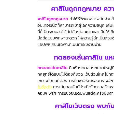
คาสิโนถูกกฎหมาย ความค
คาสิโนถูกกฎหมาย
ทำให้ชีวิตของขาพนันง่ายขึ
อินเทอร์เน็ตก็สามารถเข้าสู่โลกความสนุก เล่นได
นี้ก็เป็นระบบออโต้ ไม่ต้องโอนผ่านแอดมินให้เส
มือถือแบบพกพาสะดวก ให้ความรู้สึกเป็นส่วนตั
แอปพลิเคชันเฉพาะที่เน้นการใช้งานง่าย
ทดลองเล่นคาสิโน แหล
ทดลองเล่นคาสิโน
คือห้องทดลองขนาดใหญ่ที่น
กลยุทธ์ได้แบบไม่ต้องกังวล เว็บส่วนใหญ่มัก
เหมาะกับคนที่ต้องการศึกษาวิธีการออกรางวั
โนชื่อดัง
การเล่นออนไลน์ยังเปิดโอกาสสร้างราย
คอมฯ ฟรีๆ การแข่งขันเดิมพันแต่ละครั้งยังสา
คาสิโนเว็บตรง พบกับ