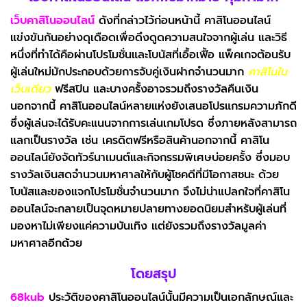
เว็บคาสิโนออนไลน์
ดังที่กล่าวไว้ก่อนหน้านี้ คาสิโนออนไลน์
แข่งขันกันอย่างดุเดือดเพื่อดึงดูดความสนใจจากผู้เล่น และวิธี
หนึ่งที่ทำได้คือผ่านโปรโมชั่นและโบนัสที่เอื้อเฟื้อ แพ็คเกจต้อนรับ
ผู้เล่นใหม่มักประกอบด้วยการจับคู่เงินฝากจำนวนมาก
คาสิโนใน
เว็บเดียว
ฟรีสปิน และบางครั้งอาจรวมถึงรางวัลคืนเงิน
นอกจากนี้ คาสิโนออนไลน์หลายแห่งยังเสนอโปรแกรมความภักดี
ซึ่งผู้เล่นจะได้รับคะแนนจากการเล่นเกมโปรด ซึ่งภายหลังสามารถ
แลกเป็นรางวัล เช่น เครดิตฟรีหรือสินค้านอกจากนี้ คาสิโน
ออนไลน์ยังจัดทัวร์นาเมนต์และกิจกรรมพิเศษบ่อยครั้ง ซึ่งมอบ
รางวัลเงินสดจำนวนมหาศาลให้กับผู้โชคดีที่มีโอกาสชนะ ด้วย
โบนัสและของแจกโปรโมชั่นจำนวนมาก จึงไม่น่าแปลกใจที่คาสิโน
ออนไลน์จะกลายเป็นจุดหมายปลายทางยอดนิยมสำหรับผู้เล่นที่
มองหาไม่เพียงแค่ความบันเทิง แต่ยังรวมถึงรางวัลมูลค่า
มหาศาลอีกด้วย
โดยสรุป
68kub
ประวัติของคาสิโนออนไลน์นั้นมีความเป็นเอกลักษณ์และ