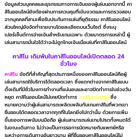
ข้อมูลส่วนบุคคลและธุรกรรมทางการเงินของผู้เล่นนอกจากนี้ คา
สิโนออนไลน์ยังต้องผ่านการควบคุมที่เข้มงวดและการตรวจสอบ
จากบุคคลที่สามเพื่อรับประกันการเล่นที่ยุติธรรม คาสิโนออนไลน์
ส่วนใหญ่ยังจัดทำรายงานโดยละเอียดบนเว็บไซต์ ซึ่งระบุ
เปอร์เซ็นต์การจ่ายเงินสำหรับเกมเฉพาะ ด้วยมาตรการเหล่านี้ ผู้
เล่นสามารถมั่นใจได้ว่าจะไม่ถูกโกงเงินเมื่อเล่นที่คาสิโนออนไลน์
คาสิโน เดิมพันในคาสิโนออนไลน์เปิดตลอด 24
ชั่วโมง
คาสิโน
ข้อดีที่สำคัญที่สุดประการหนึ่งของคาสิโนออนไลน์คือผู้
เล่นสามารถใช้บริการได้ตลอดเวลา ซึ่งแตกต่างจากคาสิโนแบบ
ดั้งเดิมที่มีชั่วโมงการทำงานที่แน่นอนและอาจปิดทำการในช่วงวัน
หยุด คาสิโนออนไลน์ไม่เคยปิดทำการ
คาสิโนแจกจริง
ซึ่ง
หมายความว่าผู้เล่นสามารถเพลิดเพลินกับเกมคาสิโนที่พวกเขา
ชื่นชอบได้ตลอดเวลาจากทุกที่ในโลกยิ่งไปกว่านั้น ด้วยการเพิ่ม
ขึ้นของการพนันบนมือถือ ผู้เล่นสามารถเล่นเกมโปรดทั้งหมดได้
ในขณะเดินทาง ไม่ว่าจะเป็นการรอการนัดหมายกับแพทย์หรือ
ระหว่างการเดินทางอันยาวนาน ผู้ที่ชื่นชอบคาสิโนออนไลน์ไม่