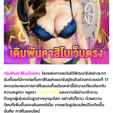
เดิมพันคาสิโนเว็บตรง
โลกแห่งการพนันได้พัฒนาไปอย่างมาก
นับตั้งแต่มีการก่อตั้งคาสิโนแห่งแรกในยุโรปในช่วงศตวรรษที่ 17
สถานประกอบการคาสิโนแบบดั้งเดิมเหล่านี้มีความเกี่ยวข้องกับ
ความหรูหรา หรูหรา
สมัครคาสิโน
และความโอ่อ่ามาช้านาน
ดึงดูดผู้เล่นระดับสูงจากทุกมุมโลก อย่างไรก็ตาม ด้วยความ
นิยมที่เพิ่มขึ้นของอินเทอร์เน็ต การพนันรูปแบบใหม่จึงเกิดขึ้น
นั่นคือ คาสิโนออนไลน์