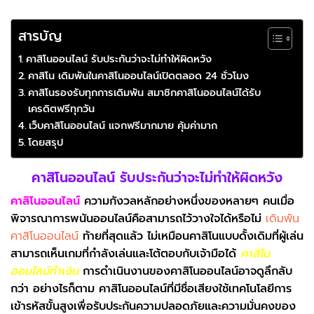
สารบัญ
คาสิโนออนไลน์ รับประกันว่าจะไม่ทำให้ผิดหวัง
คาสิโน เดิมพันในคาสิโนออนไลน์เปิดตลอด 24 ชั่วโมง
คาสิโนรองรับทุกการเดิมพัน สมาชิกคาสิโนออนไลน์ได้รับ
เครดิตฟรีทุกวัน
เว็บคาสิโนออนไลน์ แจกฟรีมากมาย คุ้มค่ามาก
โดยสรุป
คาสิโนออนไลน์ รับประกันว่าจะไม่ทำให้ผิดหวัง
คาสิโนออนไลน์
ความกังวลหลักอย่างหนึ่งของหลายๆ คนเมื่อ
พิจารณาการพนันออนไลน์คือสามารถไว้วางใจได้หรือไม่
เดิมพัน
คาสิโนออนไลน์
ท้ายที่สุดแล้ว ไม่เหมือนคาสิโนแบบดั้งเดิมที่ผู้เล่น
สามารถเห็นเกมที่กำลังเล่นและโต้ตอบกับเจ้ามือได้
คาสิโน
ออนไลน์ทำเงิน
การดำเนินงานของคาสิโนออนไลน์อาจดูลึกลับ
กว่า อย่างไรก็ตาม คาสิโนออนไลน์ที่มีชื่อเสียงใช้เทคโนโลยีการ
เข้ารหัสขั้นสูงเพื่อรับประกันความปลอดภัยและความมั่นคงของ