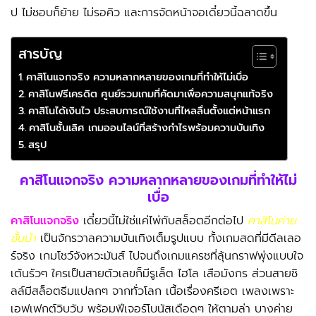
ป ไม่ชอบก็ย้าย ไม่รอคิว และการจัดหน้าจอเดี๋ยวนี้ฉลาดขึ้น
สารบัญ
คาสิโนแจกจริง ความหลากหลายของเกมที่ทำให้ไม่เบื่อ
คาสิโนฟรีเครดิต ศูนย์รวมเกมที่คัดมาเพื่อความสนุกแท้จริง
คาสิโนได้เงินไว ประสบการณ์ใช้งานที่ไหลลื่นตั้งแต่หน้าแรก
คาสิโนชั้นเลิศ เกมออนไลน์ที่สร้างกำไรพร้อมความบันเทิง
สรุป
คาสิโนแจกจริง ความหลากหลายของเกมที่ทำให้ไม่
เบื่อ
คาสิโนแจกจริง
เดี๋ยวนี้ไม่ใช่แค่ไพ่กับสล็อตอีกต่อไป
คาสิโนค่าย
ชั้นนำ
เป็นจักรวาลความบันเทิงเต็มรูปแบบ ทั้งเกมสดที่มีดีลเลอ
ร์จริง เกมโชว์จังหวะมันส์ ไปจนถึงเกมแครชที่ลุ้นกราฟพุ่งแบบใจ
เต้นรัวๆ ใครเป็นสายตัวเลขก็มีรูเล็ต ไฮโล เสือมังกร ส่วนสายชิ
ลล์มีสล็อตธีมแปลกๆ จากทั่วโลก เนื้อเรื่องครีเอต เพลงเพราะ
เอฟเฟกต์วิบวับ พร้อมฟีเจอร์โบนัสเดือดๆ ให้ตามล่า บางค่าย