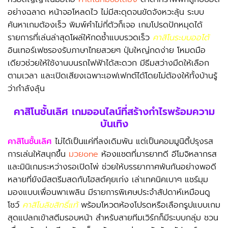
อย่างฉลาด หน้าจอโหลดไว ไม่มีสะดุดจนขัดจังหวะลุ้น ระบบ
ค้นหาเกมต้องเร็ว พิมพ์คำไม่กี่ตัวก็เจอ เกมโปรดปักหมุดได้
รายการที่เล่นล่าสุดโผล่ให้กดซ้ำแบบรวดเร็ว
คาสิโนระบบออโต้
อินเทอร์เฟซรองรับภาษาไทยสวยๆ ปุ่มใหญ่กดง่าย โหมดมือ
เดียวช่วยให้ใช้งานบนรถไฟฟ้าได้สะดวก มีธีมสว่างมืดให้เลือก
ตามเวลา และเปิดเสียงเฉพาะเอฟเฟกต์ได้โดยไม่ต้องให้ทั้งบ้านรู้
ว่ากำลังลุ้น
คาสิโนชั้นเลิศ เกมออนไลน์ที่สร้างกำไรพร้อมความ
บันเทิง
คาสิโนชั้นเลิศ
ไม่ได้เป็นแค่ที่ลงเดิมพัน แต่เป็นคอมมูนิตี้ปรุงรส
การเล่นให้สนุกขึ้น
มวยone
ห้องแชตที่มารยาทดี อีโมจิหลากรส
และมินิเกมระหว่างรอเปิดไพ่ ช่วยให้บรรยากาศพันกันอย่างพอดี
หลายที่ยังมีสตรีมสดกับโฮสต์คุยเก่ง เล่าเทคนิคเบาๆ แชร์มุม
มองแบบเพื่อนพาเพลิน มีรายการพิเศษประจำสัปดาห์เหมือนดู
โชว์
คาสิโนลิขสิทธิ์แท้
พร้อมโหวตห้องโปรดหรือเลือกรูปแบบเกม
สุดแปลกเข้าสตีมรอบหน้า สำหรับสายทีมเวิร์กก็มีระบบกลุ่ม ชวน