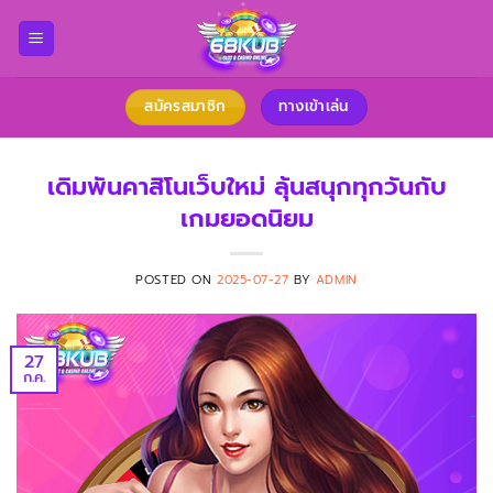
ข้าม
ไป
ยัง
เนื้อหา
สมัครสมาชิก
ทางเข้าเล่น
เดิมพันคาสิโนเว็บใหม่ ลุ้นสนุกทุกวันกับ
เกมยอดนิยม
POSTED ON
2025-07-27
BY
ADMIN
27
ก.ค.