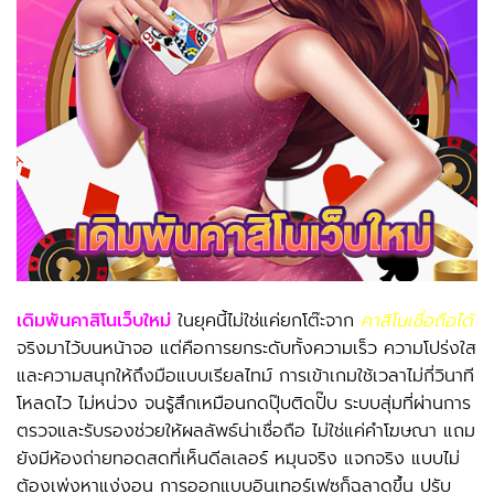
เดิมพันคาสิโนเว็บใหม่
ในยุคนี้ไม่ใช่แค่ยกโต๊ะจาก
คาสิโนเชื่อถือได้
จริงมาไว้บนหน้าจอ แต่คือการยกระดับทั้งความเร็ว ความโปร่งใส
และความสนุกให้ถึงมือแบบเรียลไทม์ การเข้าเกมใช้เวลาไม่กี่วินาที
โหลดไว ไม่หน่วง จนรู้สึกเหมือนกดปุ๊บติดปั๊บ ระบบสุ่มที่ผ่านการ
ตรวจและรับรองช่วยให้ผลลัพธ์น่าเชื่อถือ ไม่ใช่แค่คำโฆษณา แถม
ยังมีห้องถ่ายทอดสดที่เห็นดีลเลอร์ หมุนจริง แจกจริง แบบไม่
ต้องเพ่งหาแง่งอน การออกแบบอินเทอร์เฟซก็ฉลาดขึ้น ปรับ