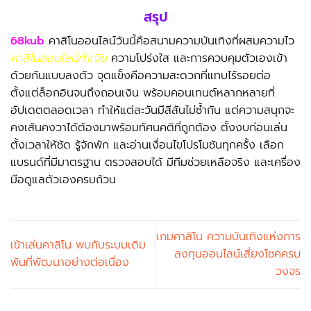
สรุป
68kub
คาสิโนออนไลน์วันนี้คือสนามความบันเทิงที่ผสมความไว
คาสิโนออนไลน์ทำเงิน
ความโปร่งใส และการควบคุมตัวเองเข้า
ด้วยกันแบบลงตัว จุดแข็งคือความสะดวกที่แทบไร้รอยต่อ
ตั้งแต่ล็อกอินจนถึงถอนเงิน พร้อมคอนเทนต์หลากหลายที่
อัปเดตตลอดเวลา ทำให้แต่ละวันมีสีสันไม่ซ้ำกัน แต่ความสนุกจะ
คงเส้นคงวาได้ต้องมาพร้อมทัศนคติที่ถูกต้อง ตั้งงบก่อนเล่น
ตั้งเวลาให้ชัด รู้จักพัก และอ่านเงื่อนไขโปรโมชันทุกครั้ง เลือก
แบรนด์ที่มีมาตรฐาน ตรวจสอบได้ มีทีมช่วยเหลือจริง และเครื่อง
มือดูแลตัวเองครบถ้วน
เกมคาสิโน ความบันเทิงแห่งการ
เข้าเล่นคาสิโน พบกับระบบเดิม
ลงทุนออนไลน์เสี่ยงโชคครบ
พันที่พัฒนาอย่างต่อเนื่อง
วงจร