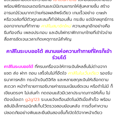
พร้อมพิธีกรเอนเตอร์เทนและมินิเกมแทรกให้ลุ้นหลายชั้น สร้าง
อารมณ์ร่วมมากกว่าแค่รอผลลัพธ์เดียว เกมเร็วอย่าง crash
หรือวงล้อที่มีตัวคูณสะสมก็ทำให้รอบสั้น กระชับ แต่มีกลยุทธ์การ
ออกจากเกมที่ท้าทาย
คาสิโนสมาชิกใหม่
ความสนุกอีกอย่างคือ
ธีมท้องถิ่น เพลงประกอบ และอินโฟกราฟิกภาษาไทยที่เข้าใจง่าย
สื่อสารชัดเจนเวลาเกิดเหตุการณ์สำคัญ
คาสิโนระบบออโต้ สนามแห่งความท้าทายที่ใครก็เข้า
ร่วมได้
คาสิโนระบบออโต้
ที่ครบเครื่องจะให้การเงินไหลลื่นไม่ต่างจาก
แชต ส่ง ฝาก ถอน เสร็จในไม่กี่อึดใจ
คาสิโนในเว็บเดียว
รองรับ
ธนาคารหลัก กระเป๋าเงินดิจิทัล และหลายสกุลเงินให้เลือกตาม
สะดวก หน้าทำรายการอธิบายค่าธรรมเนียมชัดเจน หรือถ้าไม่มี ก็
เขียนตรงๆ ไม่เล่นคำ กดถอนแล้วมีเวลาประมาณการให้เห็น ไม่
ต้องนั่งเดา
g2g123
ระบบแจ้งเตือนอัตโนมัติเมื่อสำเร็จ พร้อม
สลิปอิเล็กทรอนิกส์เก็บไว้ตรวจสอบย้อนหลัง การตั้งค่าความ
ปลอดภัยอย่างพินและยืนยันสองชั้นก็เปิดได้จากหน้าเดียว