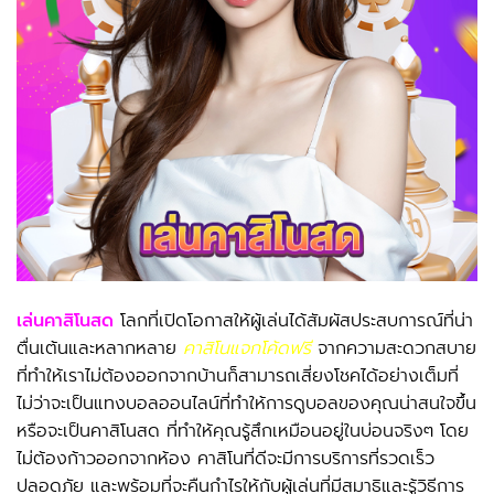
เล่นคาสิโนสด
โลกที่เปิดโอกาสให้ผู้เล่นได้สัมผัสประสบการณ์ที่น่า
ตื่นเต้นและหลากหลาย
คาสิโนแจกโค้ดฟรี
จากความสะดวกสบาย
ที่ทำให้เราไม่ต้องออกจากบ้านก็สามารถเสี่ยงโชคได้อย่างเต็มที่
ไม่ว่าจะเป็นแทงบอลออนไลน์ที่ทำให้การดูบอลของคุณน่าสนใจขึ้น
หรือจะเป็นคาสิโนสด ที่ทำให้คุณรู้สึกเหมือนอยู่ในบ่อนจริงๆ โดย
ไม่ต้องก้าวออกจากห้อง คาสิโนที่ดีจะมีการบริการที่รวดเร็ว
ปลอดภัย และพร้อมที่จะคืนกำไรให้กับผู้เล่นที่มีสมาธิและรู้วิธีการ