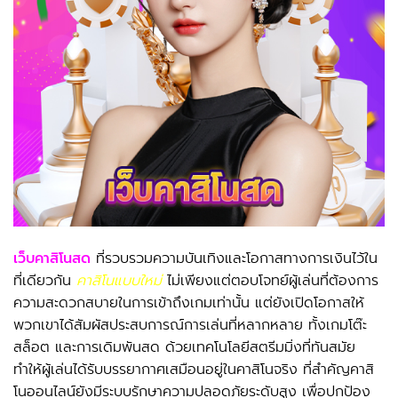
เว็บคาสิโนสด
ที่รวบรวมความบันเทิงและโอกาสทางการเงินไว้ใน
ที่เดียวกัน
คาสิโนแบบใหม่
ไม่เพียงแต่ตอบโจทย์ผู้เล่นที่ต้องการ
ความสะดวกสบายในการเข้าถึงเกมเท่านั้น แต่ยังเปิดโอกาสให้
พวกเขาได้สัมผัสประสบการณ์การเล่นที่หลากหลาย ทั้งเกมโต๊ะ
สล็อต และการเดิมพันสด ด้วยเทคโนโลยีสตรีมมิ่งที่ทันสมัย
ทำให้ผู้เล่นได้รับบรรยากาศเสมือนอยู่ในคาสิโนจริง ที่สำคัญคาสิ
โนออนไลน์ยังมีระบบรักษาความปลอดภัยระดับสูง เพื่อปกป้อง