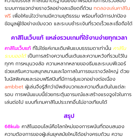
ความโปร่งใส คาสิโนมาตรฐานนี้ยังมาพร้อมกับการตรวจสอบ
ระบบการแจกจ่ายรางวัลอย่างละเอียดถี่ถ้วน
ทดลองเล่นคาสิโน
ฟรี
เพื่อให้แน่ใจว่าเกมมีความยุติธรรม พร้อมทั้งมีการปกป้อง
ข้อมูลผู้ใช้อย่างเข้มงวด และระบบชำระเงินที่รวดเร็วและเชื่อถือได้
คาสิโนเว็บแท้ แหล่งรวมเกมที่ใช้งานง่ายทุกเวลา
คาสิโนเว็บแท้
ที่ไม่ใช่แค่เกมเดิมพันแบบธรรมดาเท่านั้น
คาสิโน
ระบบออโต้
เป็นการสร้างความตื่นเต้นและความหวังที่รวมไว้ใน
ทุกๆ การหมุนวงล้อ ความหลากหลายของธีมและระบบฟีเจอร์
ช่วยเสริมความสนุกสนานและโอกาสในการชนะรางวัลใหญ่ ด้วย
โบนัสพิเศษและรอบฟรีสปินที่มีการสุ่มแจกอย่างต่อเนื่อง
ambbet
ผู้เล่นจึงรู้สึกว่ามีพลังบวกและความตื่นเต้นในแต่ละ
รอบ การพนันแบบนี้ช่วยกระตุ้นอารมณ์และสร้างแรงจูงใจในการ
เล่นต่อไป แบบที่เกมคาสิโนประเภทอื่นไม่อาจเทียบได้
สรุป
68kub
คาสิโนออนไลน์คือโลกใหม่ของการพนันที่ตอบสนอง
ความต้องการของผู้เล่นยุคสมัยใหม่ได้อย่างครบถ้วน ความ