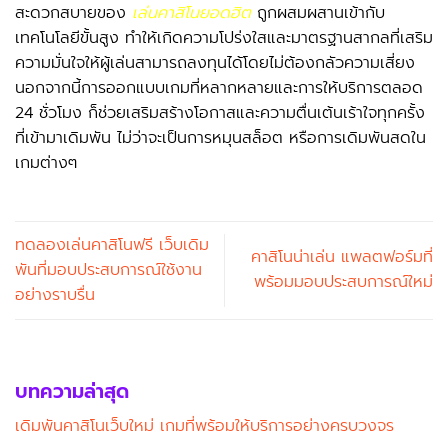
สะดวกสบายของ
เล่นคาสิโนยอดฮิต
ถูกผสมผสานเข้ากับ
เทคโนโลยีขั้นสูง ทำให้เกิดความโปร่งใสและมาตรฐานสากลที่เสริม
ความมั่นใจให้ผู้เล่นสามารถลงทุนได้โดยไม่ต้องกลัวความเสี่ยง
นอกจากนี้การออกแบบเกมที่หลากหลายและการให้บริการตลอด
24 ชั่วโมง ก็ช่วยเสริมสร้างโอกาสและความตื่นเต้นเร้าใจทุกครั้ง
ที่เข้ามาเดิมพัน ไม่ว่าจะเป็นการหมุนสล็อต หรือการเดิมพันสดใน
เกมต่างๆ
ทดลองเล่นคาสิโนฟรี เว็บเดิม
คาสิโนน่าเล่น แพลตฟอร์มที่
พันที่มอบประสบการณ์ใช้งาน
พร้อมมอบประสบการณ์ใหม่
อย่างราบรื่น
บทความล่าสุด
เดิมพันคาสิโนเว็บใหม่ เกมที่พร้อมให้บริการอย่างครบวงจร