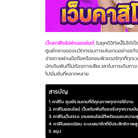
เว็บคาสิโนไม่ผ่านเอเย่นต์
ในยุคดิจิทัลนี้ไม่ได้
ศูนย์กลางของนวัตกรรมการเล่นเกมอย่างแท้จริง
ง่ายดายผ่านมือถือหรือคอมพิวเตอร์ทุกที่ทุกเว
นักเดิมพันที่ไม่ต้องการเสียเวลาในการเดินทา
โปรโมชั่นที่หลากหลาย
สารบัญ
คาสิโน ศูนย์รวมเกมที่มีคุณภาพทุกการใช้งาน
คาสิโนออนไลน์ เว็บเดิมพันที่รองรับทุกความบัน
คาสิโนเว็บตรง เกมออนไลน์ที่พร้อมมอบความสุ
คาสิโนยอดนิยม ระบบสมาชิกที่มีประสิทธิภาพส
สรุป