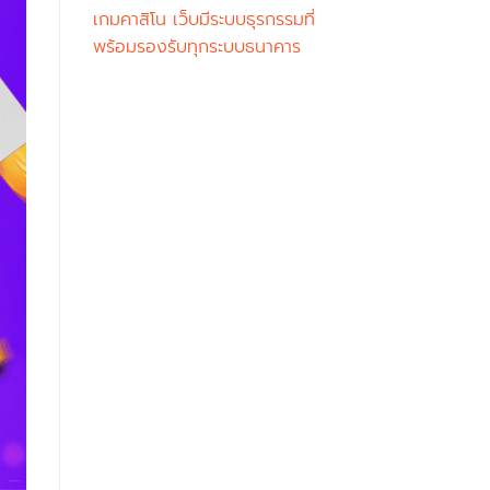
เกมคาสิโน เว็บมีระบบธุรกรรมที่
พร้อมรองรับทุกระบบธนาคาร