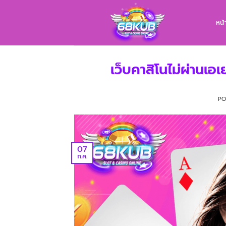
ข้าม
ไป
หน้
ยัง
เนื้อหา
เว็บคาสิโนไม่ผ่านเ
PO
07
ก.ค.