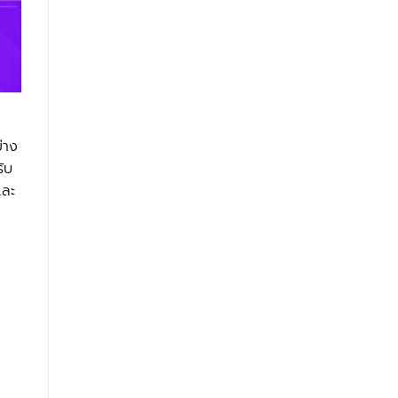
่าง
ับ
และ