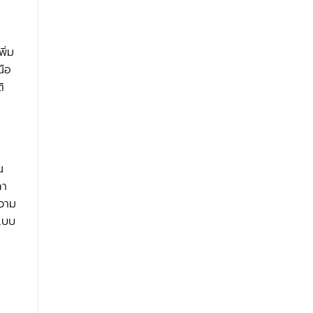
ิ่ม
นือ
ิ
น
ลา
ความ
กแบบ