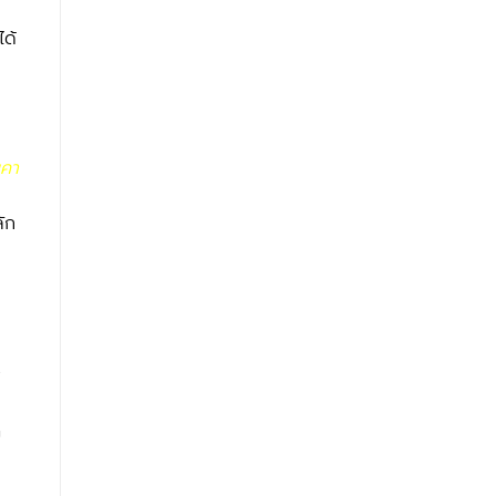
ได้
นคา
ัก
บ