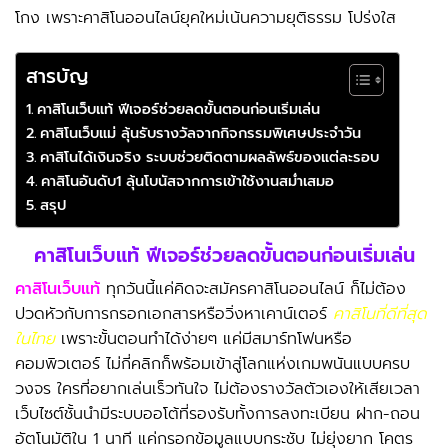
โกง เพราะคาสิโนออนไลน์ยุคใหม่เน้นความยุติธรรม โปร่งใส
สารบัญ
คาสิโนเว็บแท้ ฟีเจอร์ช่วยลดขั้นตอนก่อนเริ่มเล่น
คาสิโนเว็บแม่ ลุ้นรับรางวัลจากกิจกรรมพิเศษประจำวัน
คาสิโนได้เงินจริง ระบบช่วยติดตามผลลัพธ์ของแต่ละรอบ
คาสิโนอันดับ1 ลุ้นโบนัสจากการเข้าใช้งานสม่ำเสมอ
สรุป
คาสิโนเว็บแท้ ฟีเจอร์ช่วยลดขั้นตอนก่อนเริ่มเล่น
คาสิโนเว็บแท้
ทุกวันนี้แค่คิดจะสมัครคาสิโนออนไลน์ ก็ไม่ต้อง
ปวดหัวกับการกรอกเอกสารหรือวิ่งหาเคาน์เตอร์
คาสิโนที่ดีที่สุด
ในไทย
เพราะขั้นตอนทำได้ง่ายๆ แค่มีสมาร์ทโฟนหรือ
คอมพิวเตอร์ ไม่กี่คลิกก็พร้อมเข้าสู่โลกแห่งเกมพนันแบบครบ
วงจร ใครที่อยากเล่นเร็วทันใจ ไม่ต้องรางวัลตัวเองให้เสียเวลา
เว็บไซต์ชั้นนำมีระบบออโต้ที่รองรับทั้งการลงทะเบียน ฝาก-ถอน
อัตโนมัติใน 1 นาที แค่กรอกข้อมูลแบบกระชับ ไม่ยุ่งยาก โคตร