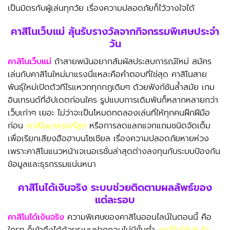
เป็นมิตรกับผู้เล่นทุกวัย เรื่องความปลอดภัยก็ไว้วางใจได้
คาสิโนเว็บแม่ ลุ้นรับรางวัลจากกิจกรรมพิเศษประจำ
วัน
คาสิโนเว็บแม่
ถ้าสายพนันอยากสัมผัสประสบการณ์ใหม่ สมัคร
เล่นกับคาสิโนใหม่มาแรงนี่แหละคือคำตอบที่ใช่สุด คาสิโนสาย
พันธุ์ใหม่เปิดตัวทีไรแหวกทุกกฎเดิมๆ ด้วยฟังก์ชันล้ำสมัย เกม
อินเทรนด์ที่อัปเดตก่อนใคร รูปแบบการเดิมพันก็หลากหลายกว่า
เว็บเก่าๆ เยอะ ไม่ว่าจะเป็นโหมดทดลองเล่นที่ให้ทุกคนฝึกฝีมือ
ก่อน
คาสิโนมาแรงที่สุด
หรือการลดแลกแจกแถมชนิดจัดเต็ม
เพื่อเรียกเสียงฮือฮาบนโซเชียล เรื่องความปลอดภัยหายห่วง
เพราะคาสิโนแนวหน้าเจเนอเรชั่นล่าสุดต่างลงทุนกับระบบป้องกัน
ข้อมูลและธุรกรรมแน่นหนา
คาสิโนได้เงินจริง ระบบช่วยติดตามผลลัพธ์ของ
แต่ละรอบ
คาสิโนได้เงินจริง
ความพิเศษของคาสิโนออนไลน์ในตอนนี้ คือ