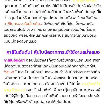
ใครๆ ก็เข้าถึงได้ด้วยระบบฝากถอนไม่มีขั้นต่ำ
คาสิโนได้เงินไว
คุณอยากเริ่มต้นด้วยเงินเท่าไหร่ก็ได้ ไม่มีการบังคับหรือข้อจำกัด
เหมือนเมื่อก่อน อารมณ์เหมือนมีสนามซ้อมหรือพื้นที่เล่นสนุกที่ไม่
ว่าจะทุนน้อยหรือทุนหนาก็ลุยได้หมด หมดกังวลเรื่องเงินก้อน
คาสิโนครบจบในเว็บเดียว
มีเพียงหลักสิบก็ลุ้นแจ็กพอตหรือ
โบนัสก้อนโตได้จริงๆ เหมาะกับสายทุนน้อยหรือมือใหม่ที่อยาก
ลองของ พร้อมฝึกฝนเทคนิคหรือหาประสบการณ์กับเกมจริง
แบบไม่ต้องลงทุนเยอะ
คาสิโนอันดับ1 ลุ้นโบนัสจากการเข้าใช้งานสม่ำเสมอ
คาสิโนอันดับ1
ตอนนี้ไม่ว่าใครก็พูดถึงเว็บคาสิโนแจกโบนัส เพราะ
นี่คือจุดขายตัวจริงที่ทำให้โลกพนันออนไลน์คึกคักกว่าแต่ก่อน
fat168
โบนัสเป็นเหมือนเข็มทิศพิเศษสำหรับนักล่าเงินรางวัลทั้ง
หน้าเก่าหน้าใหม่ ไม่ว่าจะเป็นโบนัสฝากแรก โบนัสยอดเสีย หรือ
โบนัสกิจกรรมตามเทศกาล เรื่องนี้เว็บชั้นนำไม่มีกั๊ก
คาสิโนแท้ไม่
ผ่านเว็บกลาง
แจกจริงจ่ายชัวร์ เพื่อกระตุ้นทุกจินตนาการของผู้
เล่นให้รู้สึกคุ้มเกินคาด สายเดิมพันที่ชอบความเร้าใจแบบจัดหนัก
ก็ได้ลุ้นเสริมพลังต้นทุนต่อยอดให้เล่นได้นาน