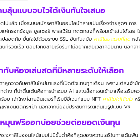
เกมลุ้นแบบจบไวได้เงินทันใจเสมอ
ีตไปแล้ว เมื่อระบบสมัครคาสิโนออนไลน์กลายเป็นเรื่องง่ายสุดๆ การ
ดยแค่กรอกข้อมูล ยูสเซอร์ พาสเวิร์ด กดตกลงก็พร้อมเข้าเล่นได้เลย ไม
ลปลอดภัย มั่นใจได้ด้วยระบบ SSL อันทันสมัย
คาสิโนมาแรงที่สุด
หลั
ตัวตนที่รวดเร็ว ตอบโจทย์สายเร่งรีบที่ไม่อยากเสียเวลาคอยนาน นอกจาก
ุกกับห้องเล่นสดที่มีหลายระดับให้เลือก
ตาลุกวาวกับคาสิโนใหม่มาแรงที่เปิดตัวแทบทุกเดือน เพราะแต่ละเจ้ามั
ต่าง ที่น่าตื่นเต้นคือการนำระบบ AI และบล็อกเชนเข้ามาเพื่อเสริมค
มร้อย เจ้าใหญ่สายอินเตอร์ก็เริ่มมีอีเวนท์แบบ NFT
คาสิโนได้เงินไว
หร
ญหาเงินติดกระเป๋า นอกจากนี้ยังมีประสบการณ์เล่นในรูปแบบ VR
ัสหมุนฟรีออกบ่อยช่วยต่อยอดเงินทุน
เพราะคาสิโนออนไลน์แบบไม่มีขั้นต่ำคือที่สุดของความเสรีในการเดิมพัน