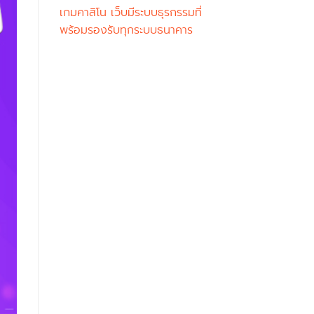
เกมคาสิโน เว็บมีระบบธุรกรรมที่
พร้อมรองรับทุกระบบธนาคาร