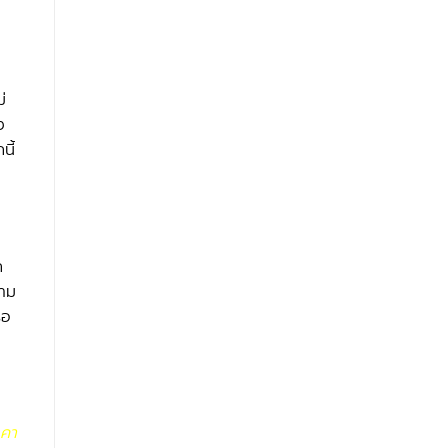
่
ง
นี้
ก
วาม
ือ
คา