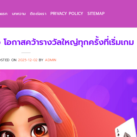
าแรก
บทความ
ติดต่อเรา
PRIVACY POLICY
SITEMAP
โอกาสคว้ารางวัลใหญ่ทุกครั้งที่เริ่มเกม
OSTED ON
2025-12-02
BY
ADMIN