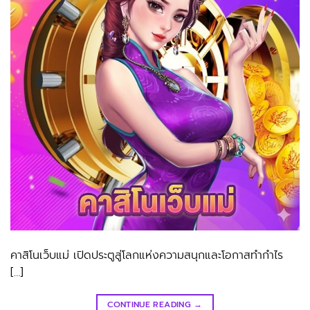
คาสิโนเว็บแม่ เปิดประตูสู่โลกแห่งความสนุกและโอกาสทำกำไร
[…]
CONTINUE READING
→