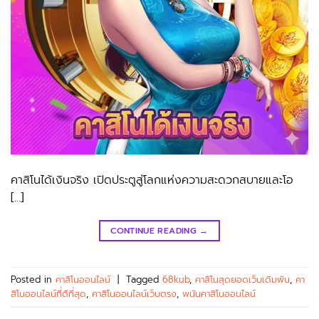
คาสิโนได้เงินจริง เปิดประตูสู่โลกแห่งความสะดวกสบายและโอ
[…]
CONTINUE READING
→
Posted in
คาสิโนออนไลน์
|
Tagged
68kub
,
คาสิโนสุดยอดเว็บเดิมพัน
,
คา
สิโนออนไลน์ที่ดีที่สุด
,
คาสิโนออนไลน์เว็บตรง
,
พนันคาสิโนออนไลน์