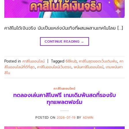
คาสิโนได้เงินจริง นับเป็นแหล่งบันเทิงที่ผสมผสานเทคโนโลย […]
CONTINUE READING
→
Posted in
คาสิโนออนไลน์
|
Tagged
68kub
,
คาสิโนสุดยอดเว็บเดิมพัน
,
คา
สิโนออนไลน์ที่ดีที่สุด
,
คาสิโนออนไลน์เว็บตรง
,
พนันคาสิโนออนไลน์
,
เกมพนันคา
สิโน
คาสิโนออนไลน์
ทดลองเล่นคาสิโนฟรี เกมเดิมพันสดที่รองรับ
ทุกแพลตฟอร์ม
POSTED ON
2026-07-19
BY
ADMIN