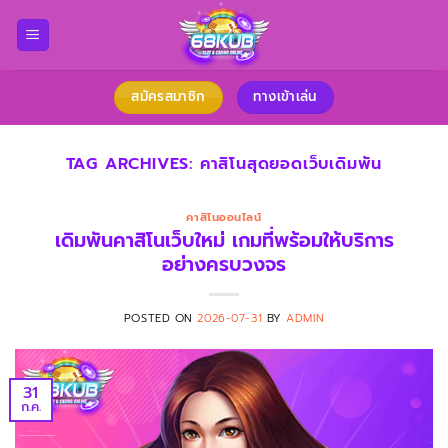
ข้าม
ไป
ยัง
เนื้อหา
สมัครสมาชิก
ทางเข้าเล่น
TAG ARCHIVES:
คาสิโนสุดยอดเว็บเดิมพัน
คาสิโนออนไลน์
เดิมพันคาสิโนเว็บใหม่ เกมที่พร้อมให้บริการ
อย่างครบวงจร
POSTED ON
2026-07-31
BY
ADMIN
31
ก.ค.