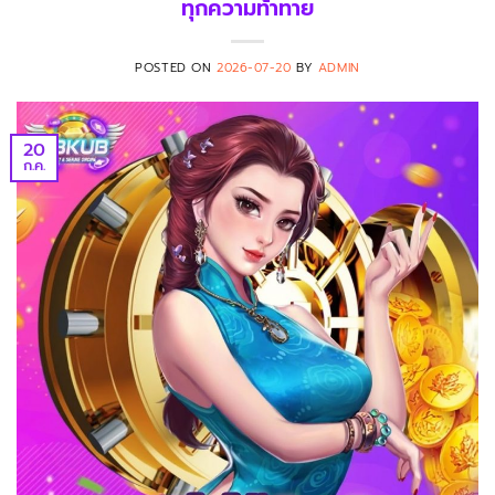
ทุกความท้าทาย
POSTED ON
2026-07-20
BY
ADMIN
20
ก.ค.