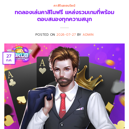
คาสิโนออนไลน์
ทดลองเล่นคาสิโนฟรี แหล่งรวมเกมที่พร้อม
ตอบสนองทุกความสนุก
POSTED ON
2026-07-27
BY
ADMIN
27
ก.ค.