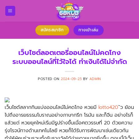
ข้าม
ไป
ยัง
เนื้อหา
สมัครสมาชิก
ทางเข้าเล่น
เว็บไซต์ลอตเตอรี่ออนไลน์ไม่คดโกง
ระบบออนไลน์ที่ไว้ใจได้ ทำเงินได้ไม่จำกัด
POSTED ON
2024-09-25
BY
ADMIN
เว็บไซต์สลากกินแบ่งออนไลน์ไม่คดโกง หวยมี
lotto420
้ว ย้อน
ไปถึงอารยธรรมโบราณอย่างภาษากรีก โรมัน และก็จีน อย่างไรก็
แล้วแต่ หวยยุคใหม่เริ่มมีรูปร่างขึ้นเมื่อศตวรรษที่ 20 ด้วยความ
รุ่งโรจน์ทางด้านเทคโนโลยี หวยก็ได้รับการพัฒนาเช่นเดียวกัน
ทำให้ผู้คนร่วมรวมทั้งรับรางวัลได้ง่ายดายมากยิ่งขึ้น ตอนนี้มีเว็บ