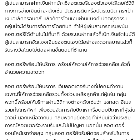
ผู้เล่นสามารถฝากเงินฝากบัญชีลอตเตอรีของตัวเองได้โดยใช้วิถี
ทางการจ่ายเงินต่างๆดังเช่น บัตรเครดิตหรือบัตรเดบิต กระเป๋า
เงินอิเล็กทรอนิกส์ แล้วก็การโอนเงินผ่านแบงค์ ปกติธุรกรรม
กลุ่มนี้จะได้รับการจัดการโดยทันที ทำให้ผู้เล่นสามารถเริ่มพนัน
ลอตเตอรีได้ด้านในไม่กี่นาที ด้วยระบบฝากแล้วก็เบิกเงินอัตโนมัติ
ผู้เล่นสามารถจัดแจงเงินของตนเองได้อย่างสะดวกสบายแล้วก็
รับรางวัลโดยไม่ต้องผ่านขั้นตอนที่ช้านาน
ลอตเตอรีพร้อมให้บริการ พร้อมให้ความให้การช่วยเหลือแล้วก็
อำนวยความสะดวก
ลอตเตอรีพร้อมให้บริการ เว็บลอตเตอรีบางที่มีคณะทำงาน
เฉพาะที่ให้การช่วยเหลือรวมทั้งช่วยเหลือลูกค้าแก่ผู้เล่น กลุ่ม
พวกนี้พร้อมให้บริการผ่านวิถีทางต่างๆดังเช่นว่า แชทสด อีเมล
รวมทั้งโทรศัพท์ เพื่อช่วยจัดการกับปัญหาหรือตอบปัญหาที่ผู้เล่น
อาจมี นอกเหนือจากนั้น กลุ่มพวกนี้ยังช่วยทำให้มั่นใจว่าประสบ
การณ์ลอตเตอรีจะราบรื่นและไม่มีปัญหา นอกนั้น ลอตเตอรี่
ออนไลน์เรทจ่ายสูง กลุ่มลอตเตอรียังรับผิดชอบสำหรับในการ