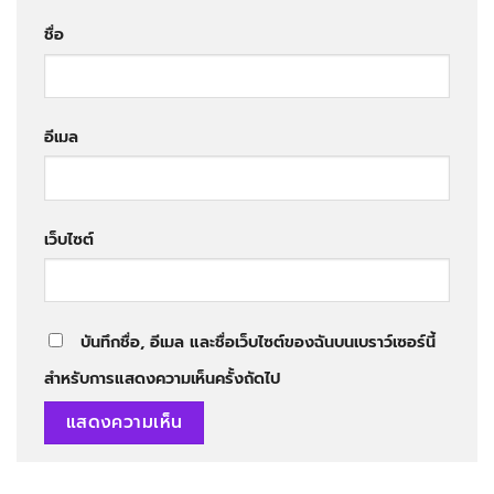
ชื่อ
อีเมล
เว็บไซต์
บันทึกชื่อ, อีเมล และชื่อเว็บไซต์ของฉันบนเบราว์เซอร์นี้
สำหรับการแสดงความเห็นครั้งถัดไป