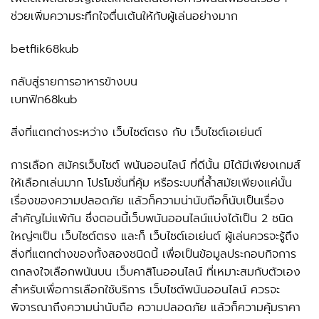
ช่วยเพิ่มความระทึกใจตื่นเต้นให้กับผู้เล่นอย่างมาก
betflik68kub
กลับสู่รายการอาหารข้างบน
เบทฟิก68kub
สิ่งที่แตกต่างระหว่าง เว็บไซต์ตรง กับ เว็บไซต์เอเย่นต์
การเลือก สมัครเว็บไซต์ พนันออนไลน์ ที่ดีนั้น มิได้มีเพียงเกมส์
ให้เลือกเล่นมาก โปรโมชั่นที่คุ้ม หรือระบบที่ล้ำสมัยเพียงแค่นั้น
เรื่องของความปลอดภัย แล้วก็ความน่านับถือก็นับเป็นเรื่อง
สำคัญไม่แพ้กัน ซึ่งตอนนี้เว็บพนันออนไลน์แบ่งได้เป็น 2 ชนิด
ใหญ่ๆเป็น เว็บไซต์ตรง และก็ เว็บไซต์เอเย่นต์ ผู้เล่นควรจะรู้ถึง
สิ่งที่แตกต่างของทั้งสองชนิดนี้ เพื่อเป็นข้อมูลประกอบกิจการ
ตกลงใจเลือกพนันบน เว็บคาสิโนออนไลน์ ที่เหมาะสมกับตัวเอง
สำหรับเพื่อการเลือกใช้บริการ เว็บไซต์พนันออนไลน์ ควรจะ
พิจารณาถึงความน่านับถือ ความปลอดภัย แล้วก็ความคุ้มราคา