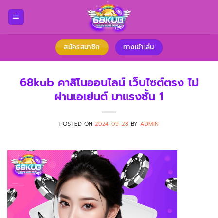
ข้าม
ไป
ยัง
เนื้อหา
สมัครสมาชิก
ทางเข้าเล่น
68kub คาสิโนออนไลน์ เว็บไซต์ตรง ไม่
ผ่านเอเย่นต์ มาแรงชั้น 1
POSTED ON
2024-09-28
BY
ADMIN