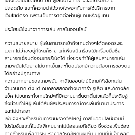
ของเว็บไซต์เอเย่นต์เป็น ผู้เล่นบางทีก็อาจจะมิได้รับความ
ปลอดภัย และก็ความน่าไว้วางใจพอๆกับการใช้บริการจาก
เว็บไซต์ตรง เพราะเป็นการติดต่อผ่านผู้แทนหรือผู้แทน
ประโยชน์ซึ่งมาจากการเล่น คาสิโนออนไลน์
ความสบายสบาย ผู้เล่นสามารถเข้าถึงเกมต่างๆได้ตลอดระยะ
เวลา ไม่ว่าจะอยู่ที่ไหนก็ช่าง แค่เพียงมีเครื่องไม้เครื่องมือซึ่ง
สามารถเชื่อมต่ออินเทอร์เน็ตได้ ซึ่งช่วยทำให้ผู้เล่นสามารถเล่น
เกมพนันได้อย่างไม่ยากเย็นและก็ตอบโจทย์ความต้องการของตน
ได้อย่างมีคุณภาพ
ความมากมายของเกมพนัน คาสิโนออนไลน์มีเกมให้เลือกเล่น
จำนวนมาก ตั้งแต่เกมคลาสสิกอย่างบาคาร่า รูเล็ต และก็กางล็ค
แจ็ค ไปจนกระทั่งเกมใหม่ๆที่มีความน่าตื่นตาตื่นใจแล้วก็ประดิษฐ์
ซึ่งช่วยทำให้ผู้เล่นได้สัมผัสประสบการณ์การเล่นที่นานาประการ
และไม่น่าระอา
เพิ่มจังหวะสำหรับในการชนะรางวัลใหญ่ คาสิโนออนไลน์ชอบมี
โปรโมชั่นและก็โบนัสพิเศษมากไม่น้อยเลยทีเดียว ซึ่งช่วยเพิ่มช่อง
ทางสำหรับเพื่อการชนะรางวัลใหญ่ให้กับผู้เล่น มีเกมที่มีแจ็คพอต