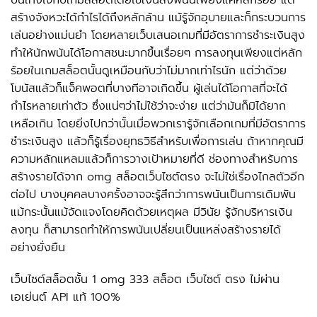
สร้างจังหวะได้กำไรได้ถึงหลักล้าน แม้รู้จักอุบายและก็กระบวนการ
เล่นอย่างแม่นยำ โดยหลายเว็บเสนอเกมที่มีอัตราการชำระเงินสูง
ทำให้นักพนันได้โอกาสชนะมากขึ้นเรื่อยๆ การลงทุนเพียงแต่หลัก
ร้อยในเกมสล็อตนั้นดูเหมือนกับว่าไม่มากเท่าไรนัก แต่ว่าด้วย
โบนัสแล้วก็แจ็คพอตที่บางทีอาจเกิดขึ้น ผู้เล่นได้โอกาสที่จะได้
กำไรหลายเท่าตัว ซึ่งแน่ๆว่าไม่ใช้ว่าจะง่าย แต่ว่ามันก็มิได้ยาก
เหลือเกิน โดยยิ่งไปกว่านั้นเมื่อพวกเรารู้จักเลือกเกมที่มีอัตราการ
ชำระเงินสูง แล้วก็รู้เรื่องยุทธวิธีสำหรับเพื่อการเล่น ถ้าหากคุณมี
ความหลักแหลมแล้วก็การวางเป้าหมายที่ดี ช่องทางสำหรับการ
สร้างรายได้จาก omg สล็อตเว็บไซต์ตรง จะไม่ใช่เรื่องไกลตัวอีก
ต่อไป บางบุคคลบางครั้งอาจจะรู้สึกว่าการพนันเป็นการเดิมพัน
แม้กระนั้นแม้จัดแจงโดยคิดด้วยเหตุผล มีวินัย รู้จักบริหารเงิน
ลงทุน ก็สามารถทำให้การพนันเปลี่ยนเป็นแหล่งสร้างรายได้
อย่างยั่งยืน
เว็บไซต์สล็อตชั้น 1 omg 333 สล็อต เว็บไซต์ ตรง ไม่ผ่าน
เอเย่นต์ API แท้ 100%