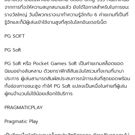
จากการที่จะให้ความสนุกสนานแล้ว ยังได้โอกาสสำหรับในการชนะ
รางวัลใหญ่ วันนี้พวกเราจะมาทำความรู้จักกับ 6 ค่ายเกมที่เป็นที่
รู้จักและก็มีผู้เล่นเข้าใช้งานสูงที่สุดในโลกอินเตอร์เน็ต
PG SOFT
PG Soft
PG Soft หรือ Pocket Games Soft เป็นค่ายเกมสล็อตยอด
นิยมอย่างล้นหลาม ด้วยกราฟิกสีสันแจ่มใสรวมทั้งเกมที่นานา
ประการ ผู้เล่นสามารถสัมผัสประสบการณ์การเล่นที่สุดยอดพร้อม
ทั้งช่องทางชนะสูง ทำให้ PG Soft แปลงเป็นหนึ่งในค่ายที่ผู้เล่น
ผู้คนจำนวนไม่ใช้น้อยเลือกใช้บริการ
PRAGMATICPLAY
Pragmatic Play