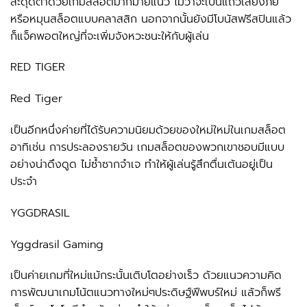
สะดุดตาด้วยเกมสล็อตมากมายแนว ไม่ว่าจะเป็นแถวเสี่ยงภัย
หรือหมุนสล็อตแบบคลาสสิก นอกจากนั้นยังมีโบนัสฟรีสปินแล้ว
ก็แจ็คพอตใหญ่ที่จะเพิ่มจังหวะชนะให้กับผู้เล่น
RED TIGER
Red Tiger
เป็นอีกหนึ่งค่ายที่ได้รับความนิยมด้วยของใหม่ใหม่ในเกมสล็อต
อาทิเช่น การประลองรายวัน เกมสล็อตของพวกเขาชอบมีแบบ
อย่างน่าดึงดูด ไม่ซ้ำซากจำเจ ทำให้ผู้เล่นรู้สึกตื่นเต้นอยู่เป็น
ประจำ
YGGDRASIL
Yggdrasil Gaming
เป็นค่ายเกมที่ใหม่แม้กระนั้นเติบโตอย่างเร็ว ด้วยแนวความคิด
การพัฒนาเกมโน้ตแนวทางใหม่ๆประดิษฐ์ฟีพบร์ใหม่ แล้วก็พรี