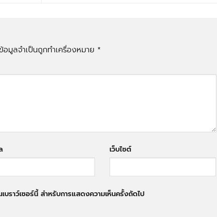
ข้อมูลจำเป็นถูกทำเครื่องหมาย
*
ล
เว็บไซต์
บนเบราว์เซอร์นี้ สำหรับการแสดงความเห็นครั้งถัดไป