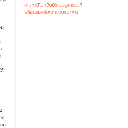
ภาพ
เกมคาสิโน เว็บมีระบบธุรกรรมที่
ง
พร้อมรองรับทุกระบบธนาคาร
อม
ม
าน
อ
ด้
อง
้าง
แตก