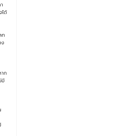
ลา
จได้
เลท
าง
าหาก
่มี
น
ี