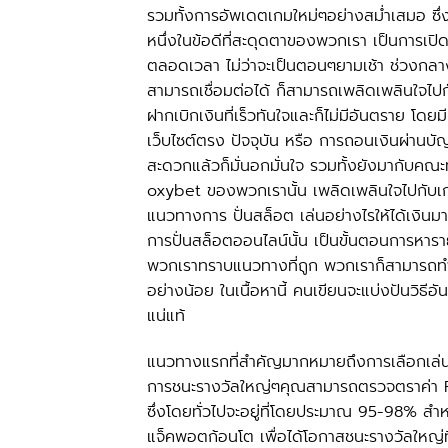
รวมทั้งการอัพเดตเกมใหม่ๆอย่างสม่ำเสมอ ซึ่ง
หนึ่งในข้อดีที่สะดุดตาของพวกเรา เป็นการเปิดใ
ตลอดเวลา ไม่ว่าจะเป็นตอนๆยามเช้า ช่วงกลางว
สามารถเชื่อมต่อได้ ก็สามารถเพลิดเพลินใจไปกั
ฝากเบิกเงินที่เร็วทันใจและก็ไม่มีอันตราย โด
เว็บไซต์ตรง ปัจจุบัน หรือ การถอนเงินผ่านบั
สะดวกแล้วก็มั่นอกมั่นใจ รวมทั้งยังมากับคณะ
oxybet ของพวกเรานั้น เพลิดเพลินใจไปกับเ
แนวทางการ ปั่นสล็อต เล่นอย่างไรให้ได้เงินม
การปั่นสล็อตออนไลน์นั้น เป็นขั้นตอนการหารายได
พวกเราทราบแนวทางที่ถูก พวกเราก็สามารถทำเง
อย่างน้อย ในเนื้อหานี้ คนเขียนจะแบ่งปันวิธีอ
แน่แท้
แนวทางแรกที่สำคัญมากหมายถึงการเลือกเล่นใน
การชนะรางวัลใหญ่ๆคุณสามารถตรวจตราค่า R
ซึ่งโดยทั่วไปจะอยู่ที่โดยประมาณ 95-98% สำหรั
แจ็คพอตก้อนโต เพื่อได้โอกาสชนะรางวัลใหญ่ที