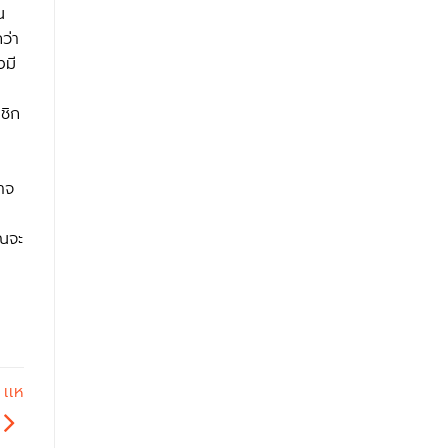
น
ว่า
งมี
ชิก
าจ
ุณจะ
เเห