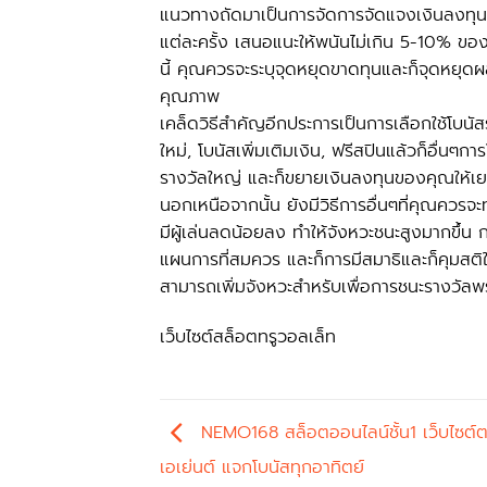
แนวทางถัดมาเป็นการจัดการจัดแจงเงินลงทุน
แต่ละครั้ง เสนอแนะให้พนันไม่เกิน 5-10% ของเงิ
นี้ คุณควรจะระบุจุดหยุดขาดทุนและก็จุดหยุดผล
คุณภาพ
เคล็ดวิธีสำคัญอีกประการเป็นการเลือกใช้โบนัส
ใหม่, โบนัสเพิ่มเติมเงิน, ฟรีสปินแล้วก็อื่นๆ
รางวัลใหญ่ และก็ขยายเงินลงทุนของคุณให้เยอะ
นอกเหนือจากนั้น ยังมีวิธีการอื่นๆที่คุณควร
มีผู้เล่นลดน้อยลง ทำให้จังหวะชนะสูงมากขึ้น 
แผนการที่สมควร และก็การมีสมาธิและก็คุมสติใ
สามารถเพิ่มจังหวะสำหรับเพื่อการชนะรางวัลพรั
เว็บไซต์สล็อตทรูวอลเล็ท
NEMO168 สล็อตออนไลน์ชั้น1 เว็บไซต์ตร
เอเย่นต์ แจกโบนัสทุกอาทิตย์