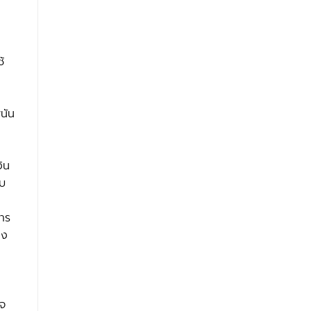
้
น
พนัน
งิน
ับ
การ
ลง
ใจ