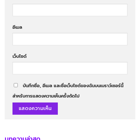
อีเมล
เว็บไซต์
บันทึกชื่อ, อีเมล และชื่อเว็บไซต์ของฉันบนเบราว์เซอร์นี้
สำหรับการแสดงความเห็นครั้งถัดไป
บทความล่าสุด