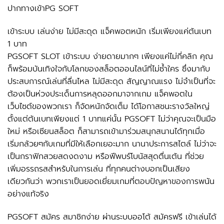
ปากทางเข้าPG SOFT
เข้าระบบ เล่นง่าย ไม่มีสะดุด แจ็คพอตหนัก เริ่มเพียงแค่ต้นเบท
1 บาท
PGSOFT SLOT เข้าระบบ ง่ายดายมากๆ เพียงแค่ไม่กี่คลิก คุณ
ก็พร้อมบันเทิงใจกับโลกของสล็อตออนไลน์ที่ไม่ซ้ำใคร ซึ่งมากับ
ประสบการณ์เล่นที่ลื่นไหล ไม่มีสะดุด สัญญาณแรง ไม่จำเป็นที่จะ
ต้องเป็นห่วงประเด็นการหลุดออกมาจากเกม แจ็คพอตใน
เว็บไซต์ของพวกเรา ก็จัดหนักจัดเต็ม ได้โอกาสชนะรางวัลใหญ่
ตั้งแต่ต้นเบทเพียงแต่ 1 บาทแค่นั้น PGSOFT ไม่ว่าคุณจะเป็นมือ
ใหม่ หรือเซียนสล็อต ก็สามารถเข้ามาร่วมสนุกสนานได้ทุกเมื่อ
เริ่มกล้วยๆกับเกมที่มีให้เลือกเยอะมาก นานาประการสไตล์ ไม่ว่าจะ
เป็นกราฟิกสวยสดงดงาม หรือฟีพบร์โบนัสสุดตื่นเต้น ที่ช่วย
เพิ่มอรรถรสสำหรับในการเล่น ที่ทุกคนต่างบอกเป็นเสียง
เดียวกันว่า พวกเราเป็นยอดเยี่ยมเกมที่ตอบปัญหาของการพนัน
อย่างแท้จริง
PGSOFT สมัคร สมาชิกง่าย ผ่านระบบออโต้ สมัครฟรี เข้าเล่นได้