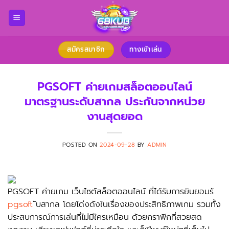
ข้าม
ไป
ยัง
เนื้อหา
สมัครสมาชิก
ทางเข้าเล่น
PGSOFT ค่ายเกมสล็อตออนไลน์
มาตรฐานระดับสากล ประกันจากหน่วย
งานสุดยอด
POSTED ON
2024-09-28
BY
ADMIN
PGSOFT ค่ายเกม เว็บไซต์สล็อตออนไลน์ ที่ได้รับการยินยอมรั
pgsoft
ับสากล โดยโด่งดังในเรื่องของประสิทธิภาพเกม รวมทั้ง
ประสบการณ์การเล่นที่ไม่มีใครเหมือน ด้วยกราฟิกที่สวยสด