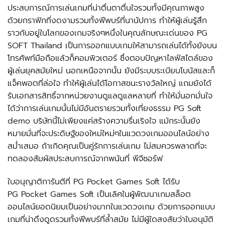
ประสบการณ์การเล่นเกมที่น่าตื่นตาตื่นใจรวมทั้งมีคุณภาพสูง
ด้วยกราฟิกที่งดงามรวมทั้งฟีพบร์ที่นานัปการ ทำให้ผู้เล่นรู้สึก
ราวกับอยู่ในโลกของเกมจริงๆหนึ่งในคุณลักษณะเด่นของ PG
SOFT Thailand เป็นการออกแบบเกมให้สามารถเล่นได้ทั้งยังบน
โทรศัพท์มือถือแล้วก็คอมพิวเตอร์ ซึ่งตอบปัญหาไลฟ์สไตล์ของ
ผู้เล่นยุคสมัยใหม่ นอกเหนือจากนั้น ยังมีระบบระเบียบโบนัสและก็
แจ็คพอตที่ล่อใจ ทำให้ผู้เล่นได้โอกาสชนะรางวัลใหญ่ แถมยังได้
รับเอกสารสิทธิ์จากหน่วยงานดูแลดูแลหลายที่ ทำให้มั่นอกมั่นใจ
ได้ว่าการเล่นเกมนั้นไม่มีอันตรายรวมทั้งเที่ยงธรรม PG Soft
demo บริษัทนี้ไม่เพียงแค่สร้างความรื่นเริงใจ แม้กระนั้นยัง
หมายมั่นที่จะประดิษฐ์ของใหม่ใหม่ๆในแวดวงเกมออนไลน์อย่าง
สม่ำเสมอ ถ้าเกิดคุณเป็นคู่รักการเล่นเกม ไม่สมควรพลาดที่จะ
ทดลองสัมผัสประสบการณ์จากพนันที่ พีจีซอร์ฟ
ใบอนุญาติการันตีที่ PG Pocket Games Soft ได้รับ
PG Pocket Games Soft เป็นเลิศในผู้พัฒนาเกมสล็อต
ออนไลน์ยอดนิยมเป็นอย่างมากในแวดวงเกม ด้วยการออกแบบ
เกมที่น่าดึงดูดรวมทั้งฟีพบร์ที่ล้ำสมัย ไม่มีผู้ใดสงสัยว่าใบอนุมัติ