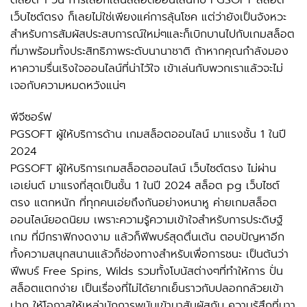
เว็บไซต์ตรง ก็เลยไม่ใช่เพียงแค่การลุ้นโชค แต่ว่ายังเป็นจังหวะ
สำหรับการสัมผัสประสบการณ์ใหม่ๆและก็เบิกบานไปกับเกมสล็อต
ที่มาพร้อมทั้งประสิทธิภาพระดับนานาชาติ ถ้าหากคุณกำลังมอง
หาความรื่นเริงใจออนไลน์ที่น่าไว้ใจ เข้าเล่นกับพวกเราแล้วจะไม่
เจอกับความหมดหวังแน่ๆ
พีจีซอร์ฟ
PGSOFT ผู้ให้บริการด้าน เกมสล็อตออนไลน์ มาแรงชั้น 1 ในปี
2024
PGSOFT ผู้ให้บริการเกมสล็อตออนไลน์ เว็บไซต์ตรง ไม่ผ่าน
เอเย่นต์ มาแรงที่สุดเป็นชั้น 1 ในปี 2024 สล็อต pg เว็บไซต์
ตรง แตกหนัก ที่ทุกคนเอ่ยถึงกันอย่างหนาหู ค่ายเกมสล็อต
ออนไลน์ยอดนิยม เพราะความรู้ความเข้าใจสำหรับการประดิษฐ์
เกม ที่มีกราฟิกงดงาม แล้วก็ฟีพบร์สุดตื่นเต้น ตอบปัญหาอีก
ทั้งความสนุกสนานแล้วก็ช่องทางสำหรับเพื่อการชนะ เป็นต้นว่า
ฟีพบร์ Free Spins, Wilds รวมทั้งโบนัสต่างๆที่ทำให้การ ปั่น
สล็อตแตกง่าย เป็นเรื่องที่ไม่ได้ยากเย็นราวกับปลอกกล้วยเข้า
ปาก ให้โอกาสให้เหล่านักการพนันเข้ามาสัมผัสกับ ความรู้สึกที่นาา