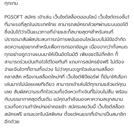
ทุกเกม
PGSOFT สมัคร เข้าเล่น เว็บไซต์สล็อตออนไลน์ เว็บไซต์ตรงชั้น1
ที่มาแรงที่สุดในประเทศไทย สามารถสมัครกล้วยๆผ่านระบบออโต้
ซึ่งนับได้ว่าเป็นแนวทางที่ง่ายและก็สบายสุดๆสำหรับคนที่
ปรารถนาสัมผัสประสบการณ์การพนันออนไลน์แบบไม่มีข้อจำกัด
ลดความยุ่งยากสำหรับเพื่อการกรอกข้อมูล เนื่องจากว่าทั้งหมด
ทุกอย่างถูกวางแบบมาให้เป็นอัตโนมัติ เพียงแต่ไม่กี่คลิก ก็
สามารถร่วมบันเทิงใจได้โดยทันที แถมการสมัครยังฟรี ไม่ต้อง
จ่ายเงินใดๆก็ตามทั้งปวง ไม่ว่าคุณจะถูกใจเล่นเกมสล็อต
คลาสสิค หรือเกมสล็อตใหม่ๆที่ เว็บไซต์พีจีซอร์ฟ ก็มีมาให้เลือก
เล่นมากไม่น้อยเลยทีเดียว สามารถเข้าเล่นได้ทุกเกมแล้วแต่คุณ
เลย สัมผัสความระทึกใจรวมทั้งจังหวะทำเงินที่ไม่จบไม่สิ้น พร้อม
กับบรรยากาศสุดตื่นเต้น แม้คุณกำลังมองหาความสนุกสนาน
รวมทั้งความท้าใหม่ๆอย่าคอยช้า สมัครเลยวันนี้ เว็บไซต์สล็อต
สมัครฟรี แถมแจกโบนัสพิเศษ ตั้งแต่หนแรกที่เข้ามาเป็นสมาชิก
อีกด้วย