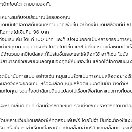
ระเป๋าก้อนโต ตามมามองกัน
อตจะเหมาะสมกับงบประมาณน้อยของคุณ
เกมนั้นได้โอกาสคืนเงินให้ท่านมากเพิ่มขึ้น อย่างเช่น เกมสล็อตที่มี R
้โอกาสได้เงินคืน 96 บาท
่อนเริ่มเล่น ได้แก่ 100 บาท และก็แบ่งเงินออกเป็นหลายๆรอบการหม
ำให้คุณควบคุมการคลังได้ดิบได้ดีขึ้น และไม่เสี่ยงหมดเนื้อหมดตัวเร
ลน์จำนวนมากมีโบนัสและก็โปรโมชั่นเยอะแยะให้เลือกใช้ อาทิเช่น โบนัส
านี้สามารถช่วยเพิ่มเงินลงทุนของคุณให้มีเยอะขึ้น แล้วก็ได้โอกาสชนะเง
มีนานัปการแบบ อย่างเช่น หมุนแบบรัวๆเป็นการหมุนสล็อตอย่างเร็
ื่อมองจังหวะของเกม หรือจะเลือก หมุนสล็อตแบบอัตโนมัติ ตั้งค่าให้
ะสมกับคุณ รวมทั้งอย่าลืมเปลี่ยนแปลงไปเรื่อยเพื่อค้นหาแนวทางที่ยอ
จะหยุดเล่นในทันที ก่อนที่จะโชคจะหมด รวมทั้งใช้เงินรางวัลที่ได้มาต่
 โดยหลายเว็บมีเกมสล็อตให้ทดสอบเล่นฟรี โดยไม่จำเป็นที่จะต้องใช้เงิ
รือศึกษาเล่าเรียนเนื้อหาเกี่ยวกับสล็อตอ่านรีวิวเกมสล็อตต่างๆเพื