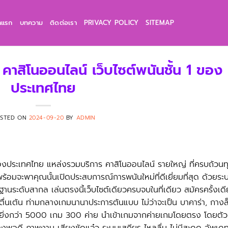
าแรก
บทความ
ติดต่อเรา
PRIVACY POLICY
SITEMAP
คาสิโนออนไลน์ เว็บไซต์พนันชั้น 1 ของ
ประเทศไทย
STED ON
2024-09-20
BY
ADMIN
 ของประเทศไทย แหล่งรวมบริการ คาสิโนออนไลน์ รายใหญ่ ที่ครบถ้วนท
ร้อมจะพาคุณนั้นเปิดประสบการณ์การพนันใหม่ที่ดีเยี่ยมที่สุด ด้วยระ
ฐานระดับสากล เล่นตรงนี้เว็บไซต์เดียวครบจบในที่เดียว สมัครครั้งเด
ตื่นเต้น ท่ามกลางเกมนานาประการต้นแบบ ไม่ว่าจะเป็น บาคาร่า, กางล
มากยิ่งกว่า 5000 เกม 300 ค่าย นำเข้าเกมจากค่ายเกมโดยตรง โดยตัว