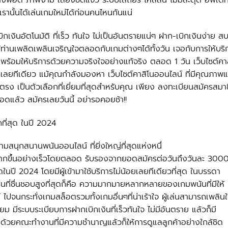
่างพอดี ภาพงาม เสียงชัดแจ๋ว ระบบเสถียร ไหลลื่น ไม่มีสะดุด อัพเด
านั้นได้เล่นเกมใหม่ได้ก่อนคนไหนกันแน่
ิกเงินอัตโนมัติ ที่เร็ว ทันใจ ไม่เป็นอันตรายแน่ๆ ฝาก-เบิกเงินง่าย ส
ห้ท่านเพลิดเพลินเจริญใจตลอดกับเกมต่างๆได้ทั้งวัน เจอกับการให้บริ
ี่พร้อมให้บริการด้วยความจริงใจอย่างแท้จริง ตลอด 1 วัน เว็บไซต์คา
้อยเลยทีเดียว แม้คุณกำลังมองหา เว็บไซต์คาสิโนออนไลน์ ที่มีคุณภาพแ
์ตรง เป็นตัวเลือกที่เยี่ยมที่สุดสำหรับคุณ เพียง ลงทะเบียนสมัครสมา
อดแล้ว สมัครเลยวันนี้ อย่ารอคอยช้า!!
ที่สุด ในปี 2024
มสนุกสนานพนันออนไลน์ ที่ยิ่งใหญ่ที่สุดแห่งหนึ่
่มากขึ้นอย่างเร็วโดยตลอด รับรองจากยอดสมัครต่อวันถึงวันละ 300
ดในปี 2024 โดยมีผู้เข้ามาใช้บริการไม่น้อยเลยทีเดียวที่สุด ในบรรดา
็นที่ชื่นชอบสูงที่สุดก็คือ ความมากมายหลากหลายของเกมพนันที่มีให้
ปจนกระทั่งเกมสล็อตรวมทั้งเกมอื่นๆที่น่าเร้าใจ ผู้เล่นสามารถเพลิน
ม มีระบบระเบียบการฝากเบิกเงินที่เร็วทันใจ ไม่มีอันตราย แล้วก็มี
ม ด้วยคณะทำงานที่มีความชำนาญแล้วก็ให้การดูแลลูกค้าอย่างใกล้ชิด