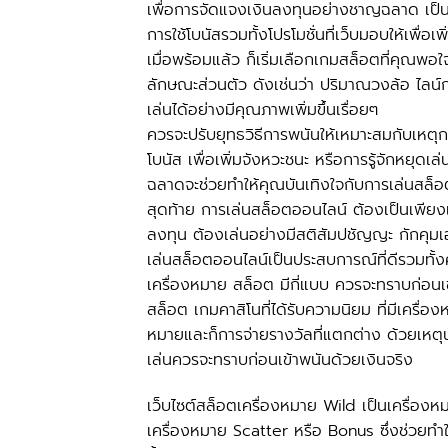
เพื่อการจัดแจงเงินลงทุนอย่างชาญฉลาด เป็
การใช้โบนัสรวมทั้งโปรโมชั่นที่เว็บมอบให้เพื่อเพ
เมื่อพร้อมแล้ว ก็เริ่มเลือกเกมสล็อตที่คุณพอ
ลักษณะส่วนตัว ดังเช่นว่า ปริมาณวงล้อ ไลน์ก
เล่นได้อย่างมีคุณภาพเพิ่มขึ้นเรื่อยๆ
ควรจะปรับยุทธวิธีการพนันให้เหมาะสมกับเหตุ
โบนัส เพื่อเพิ่มจังหวะชนะ หรือการรู้จักหยุด
ฉลาดจะช่วยทำให้คุณบันเทิงใจกับการเล่นสล็อต
สุดท้าย การเล่นสล็อตออนไลน์ ต้องเป็นเพียง
ลงทุน ต้องเล่นอย่างมีสติสัมปชัญญะ กักคุมเ
เล่นสล็อตออนไลน์เป็นประสบการณ์ที่ดีรวมทั้ง
เครื่องหมาย สล็อต มีกี่แบบ ควรจะทราบก่อนเข
สล็อต เกมคาสิโนที่ได้รับความนิยม ที่มีเครื่อง
หมายและก็การจ่ายรางวัลที่แตกต่าง ด้วยเหตุนั้น
เล่นควรจะทราบก่อนเข้าพนันด้วยเงินจริง
เว็บไซต์สล็อตเครื่องหมาย Wild เป็นเครื่องหม
เครื่องหมาย Scatter หรือ Bonus ซึ่งช่วยทำให้