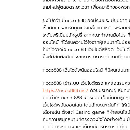
เกมที่พวกเรานำเข้ามานั้น ได้รับการออกตัวอย
เกมใหม่ยู่ตลอดระยะเวลา เพื่อสมาชิกของพวกเร
ยิ่งไปกว่านี้ ricco 888 ยังมีระบบระเบียบฝากเบ
เร็วทันใจ รองรับทุกแบงค์ชั้นแนวหน้า พร้อมใ
ระดับพรีเมี่ยมลัคชูปรี่ จากคณะทำงานมือโปร ท
ออนไลน์ ที่ได้รับความไว้ใจจากผู้เล่นมากไม่น
ก็น่าไว้วางใจ ricco 88 เว็บไซต์สล็อต เว็บไซต
ก็จะได้สัมผัสกับประสบการณ์การเล่นเกมที่สุดย
ricco888 เว็บไซต์พนันออนไลน์ ที่มีคนเล่นมาก
ricco888 เข้าระบบ เว็บไซต์ตรง แหล่งสรุปควา
https://ricco888.net/
ด้วยปริมาณผู้เล่นที
คน ทำให้ ricco 888 เข้าระบบ เป็นที่นิยมสูงสุ
เว็บไซต์พนันออนไลน์ โดยลักษณะเด่นที่ทำให้เป
เลือกเล่น ตั้งแต่ Casino game กีฬาออนไลน์ ไ
กับความสนุกสนานที่ตรงดวงใจได้อย่างเต็มเปี่ย
นานัปการหนทาง แล้วก็ยังมีการบริการที่เยี่ย