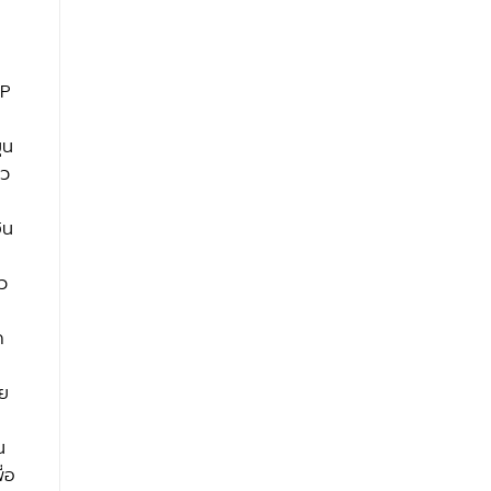
TP
ุน
็ว
ิน
ว
ด
อย
น
่อ