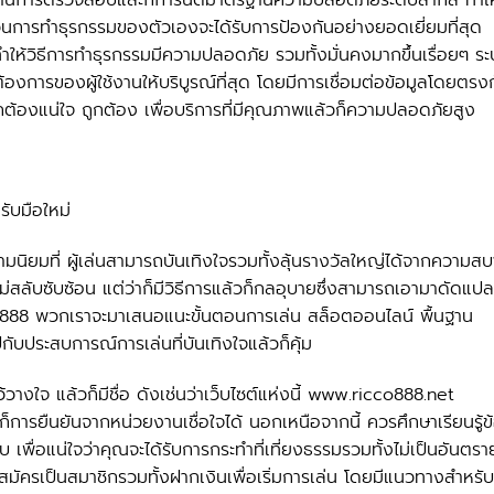
วนการทำธุรกรรมของตัวเองจะได้รับการป้องกันอย่างยอดเยี่ยมที่สุด
ห้วิธีการทำธุรกรรมมีความปลอดภัย รวมทั้งมั่นคงมากขึ้นเรื่อยๆ ร
มต้องการของผู้ใช้งานให้บริบูรณ์ที่สุด โดยมีการเชื่อมต่อข้อมูลโดยตรง
ถูกต้องแน่ใจ ถูกต้อง เพื่อบริการที่มีคุณภาพแล้วก็ความปลอดภัยสูง
ับมือใหม่
วามนิยมที่ ผู้เล่นสามารถบันเทิงใจรวมทั้งลุ้นรางวัลใหญ่ได้จากความส
สลับซับซ้อน แต่ว่าก็มีวิธีการแล้วก็กลอุบายซึ่งสามารถเอามาดัดแป
cco888 พวกเราจะมาเสนอแนะขั้นตอนการเล่น สล็อตออนไลน์ พื้นฐาน
ปกับประสบการณ์การเล่นที่บันเทิงใจแล้วก็คุ้ม
ว้วางใจ แล้วก็มีชื่อ ดังเช่นว่าเว็บไซต์แห่งนี้ www.ricco888.net
์และก็การยืนยันจากหน่วยงานเชื่อใจได้ นอกเหนือจากนี้ ควรศึกษาเรียนรู้ข
พื่อแน่ใจว่าคุณจะได้รับการกระทำที่เที่ยงธรรมรวมทั้งไม่เป็นอันตรา
รสมัครเป็นสมาชิกรวมทั้งฝากเงินเพื่อเริ่มการเล่น โดยมีแนวทางสำหรับ