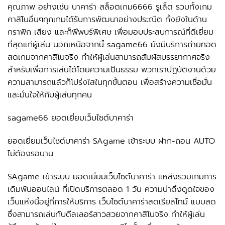
คุณภาพ อย่างเช่น บาคาร่า สล็อตเกม6666 รูเล็ต รวมทั้งเกม
คาสิโนอื่นๆทุกเกมได้รับการพัฒนาอย่างประณีต ทั้งยังในด้าน
กราฟิก เสียง และก็ฟีพบร์พิเศษ เพื่อมอบประสบการณ์ที่ดีเยี่ยม
ที่สุดแก่ผู้เล่น นอกเหนือจากนี้ sagame66 ยังมีบริการถ่ายทอด
สดเกมจากคาสิโนจริง ทำให้ผู้เล่นสามารถสัมผัสบรรยากาศจริง
สำหรับเพื่อการเล่นได้โดยความเป็นธรรม พวกเราปฏิบัติงานด้วย
ความสามารถแล้วก็โปร่งใสในทุกขั้นตอน เพื่อสร้างความเชื่อมั่น
และมั่นใจให้กับผู้เล่นทุกคน
sagame66 ยอดเยี่ยมเว็บไซต์บาคาร่า
ยอดเยี่ยมเว็บไซต์บาคาร่า SAgame เข้าระบบ ฝาก-ถอน AUTO
ไม่ต้องรอนาน
SAgame เข้าระบบ ยอดเยี่ยมเว็บไซต์บาคาร่า แหล่งรวมเกมการ
เดิมพันออนไลน์ ที่เปิดบริการตลอด 1 วัน ความน่าดึงดูดใจของ
เว็บแห่งนี้อยู่ที่การให้บริการ เว็บไซต์บาคาร่าสดเรียลไทม์ แบบสด
ซึ่งสามารถเล่นกับดีลเลอร์สาวสวยจากคาสิโนจริง ทำให้ผู้เล่น