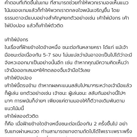
คำตอบที่เกิดขึ้นในเกม ที่สามารถช่วยทำให้พวกเรามองเห็นแนว
โน้มของเกมแล้วก็ทำให้พวกเราตกลงใจพนันเจริญขึ้น โดย
ธรรมดาจะมีแบบอย่างสำคัญๆยกตัวอย่างเช่น เค้าไพ่มังกร เค้า
ไพ่ปิงปอง แล้วก็เค้าไพ่ตัวติด
เค้าไพ่มังกร
ในเรื่องที่ฝ้ายข้างใดข้างหนึ่ง ชนะต่อกันหลายครา ได้แก่ แม้เจ้า
มือชนะต่อเนื่องกัน 5-7 รอบ โน่นแปลว่ามันอาจจะเป็นไปได้ว่าจะมี
จังหวะออกมาเป็นอย่างนั้นอีก เช่น ถ้าหากคุณมีความคิดเห็นว่า
เจ้ามือออกเสมอๆให้ทดลองจิ้มเจ้ามือไว้เลย
เค้าไพ่ปิงปอง
เค้าไพ่นี้ตรงข้าม ถ้าหากผลคะแนนสลับไปๆมาๆระหว่างเจ้ามือแล้ว
ก็ผู้เล่น ยกตัวอย่างเช่น เจ้าชนะ ผู้เล่นชนะ สลับกันอย่างนี้ไปๆ
มาๆ การพนันก็ง่ายๆ เพียงแค่ตามมองให้ก็ดีวางเดิมพันตาม
แนวโน้มนี้
เค้าไพ่สองตัวติด
ก็คือ เมื่อฝ้ายข้างใดข้างหนึ่งชนะต่อเนื่องกัน 2 ครั้งขึ้นไป อย่า
รีบแทงผ่านหมวด ท่านสามารถแทงตามถัดไปได้ไพเราะเพราะพริ้ง