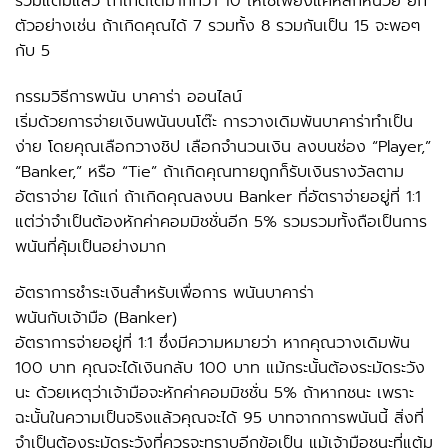
รวมแต้มแล้ว ถ้าเกิดได้มากกว่า 10 ให้ใช้เพียงแค่หลักหน่วย ยก
ตัวอย่างเช่น ถ้าเกิดคุณได้ 7 รวมทั้ง 8 รวมกันเป็น 15 จะพอๆ
กับ 5
กรรมวิธีการพนัน บาคาร่า ออนไลน์
เริ่มด้วยการจ่ายเงินพนันบนโต๊ะ การวางเดิมพันบาคาร่าทำเป็น
ง่าย โดยคุณเลือกวางชิป เลือกจำนวนเงิน ลงบนช่อง “Player,”
“Banker,” หรือ “Tie” ถ้าเกิดคุณทายถูกก็รับเงินรางวัลตาม
อัตราจ่าย ได้แก่ ถ้าเกิดคุณลงบน Banker ที่อัตราจ่ายอยู่ที่ 1:1
แต่ว่าจำเป็นต้องหักค่าคอมมิชชั่นอีก 5% รวมรวมทั้งถือเป็นการ
พนันที่คุ้มเป็นอย่างมาก
อัตราการชำระเงินสำหรับเพื่อการ พนันบาคาร่า
พนันกับเจ้ามือ (Banker)
อัตราการจ่ายอยู่ที่ 1:1 ซึ่งมีความหมายว่า หากคุณวางเดิมพัน
100 บาท คุณจะได้เงินกลับ 100 บาท แม้กระนั้นต้องระมัดระวัง
นะ ด้วยเหตุว่าเจ้ามือจะหักค่าคอมมิชชั่น 5% ถ้าหากชนะ เพราะ
ฉะนั้นในความเป็นจริงแล้วคุณจะได้ 95 บาทจากการพนันนี้ สิ่งที่
จำเป็นต้องระมัดระวังที่ควรจะทราบอีกข้อเป็น แม้เจ้ามือชนะที่แต้ม