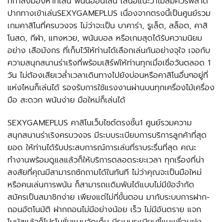
ที่กำลังมองหาที่เล่น พนันออนไลน์ เสนอแนะว่าไม่สมควรพลาด
ปากทางเข้าเล่นSEXYGAMEPLUS เนื่องจากตรงนี้เป็นศูนย์รวม
เกมคาสิโนที่ครบวงจร ไม่ว่าจะเป็น บาคาร่า, รูเล็ต, สล็อต, คาสิ
โนสด, กีฬา, แทงหวย, พนันบอล หรือเกมสุดได้รับความนิยม
อย่าง เสือมังกร ที่เก็บไว้ให้ท่านได้เลือกเล่นกันอย่างจุใจ เจอกับ
ความสนุกสนานร่าเริงที่พร้อมเสิร์ฟให้ท่านทุกเมื่อเชื่อวันตลอด 1
วัน ไม่ต้องเสียเวล่ำเวลาเดินทางไปยังบ่อนหรือคาสิโนอื่นๆอยู่ที่
แห่งไหนก็เล่นได้ รองรับการใช้แรงงานผ่านบนทุกเครื่องไม้เครื่อง
มือ สะดวก พนันง่าย มือใหม่ก็เล่นได้
SEXYGAMEPLUS คาสิโนเว็บไซต์ตรงชั้น1 ศูนย์รวมความ
สนุกสนานร่าเริงครบวงจร มีระบบระเบียบการบริการลูกค้าที่สุด
ยอด ให้ท่านได้รับประสบการณ์การเล่นที่ราบระรื่นที่สุด คณะ
ทำงานพร้อมดูแลแล้วก็ให้บริการตลอดระยะเวลา ทุกเรื่องที่น่า
สงสัยที่คุณมีสามารถซักถามได้ในทันที ไม่ว่าคุณจะเป็นมือใหม่
หรือคนเล่นการพนัน ก็สามารถเเดิมพันได้แบบไม่มีข้อจำกัด
สมัครเป็นสมาชิกง่าย เพียงแต่ไม่กี่ขั้นตอน มากับระบบการฝาก-
ถอนอัตโนมัติ ฝากถอนไม่มีอย่างน้อย เร็ว ไม่มีอันตราย แจก
โบนัสแล้วก็โปรโมชั่นแบบจัดเต็ม มีระบบระเบียบชี้แนะเพื่อนฝูง