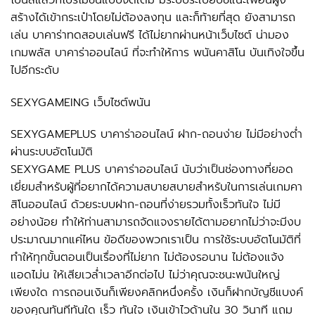
สร้างได้เข้ากระเป๋าโดยไม่ต้องลงทุน และก็ท้ายที่สุด ยังสามารถ
เล่น บาคาร่าทดสอบเล่นฟรี ได้ไม่ยากผ่านหน้าเว็บไซต์ น่ามอง
เกมพลัส บาคาร่าออนไลน์ ที่จะทำให้การ พนันคาสิโน บันเทิงใจขึ้น
ไปอีกระดับ
SEXYGAMEING เว็บไซต์พนัน
SEXYGAMEPLUS บาคาร่าออนไลน์ ฝาก-ถอนง่าย ไม่มีอย่างต่ำ
ผ่านระบบอัตโนมัติ
SEXYGAME PLUS บาคาร่าออนไลน์ นับว่าเป็นช่องทางที่ยอด
เยี่ยมสำหรับผู้ที่อยากได้ความสบายสบายสำหรับในการเล่นเกมคา
สิโนออนไลน์ ด้วยระบบฝาก-ถอนที่ง่ายรวมทั้งเร็วทันใจ ไม่มี
อย่างน้อย ทำให้ท่านสามารถจัดแจงรายได้ตามอยากไม่ว่าจะมีงบ
ประมาณมากแค่ไหน ข้อดีของพวกเราเป็น การใช้ระบบอัตโนมัติที่
ทำให้ทุกขั้นตอนเป็นเรื่องที่ไม่ยาก ไม่ต้องรอนาน ไม่ต้องแจ้ง
แอดไม่น ให้เสียเวล่ำเวลาอีกต่อไป ไม่ว่าคุณจะชนะพนันใหญ่
เพียงใด การถอนเงินก็เพียงคลิกหนึ่งครั้ง เงินก็ฝากบัญชีแบงค์
ของคุณทันทีทันใด เร็ว ทันใจ เงินเข้าไวด้านใน 30 วินาที แถม